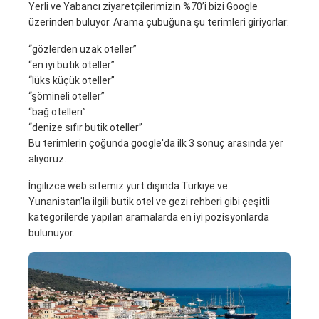
Yerli ve Yabancı ziyaretçilerimizin %70’i bizi Google
üzerinden buluyor. Arama çubuğuna şu terimleri giriyorlar:
“gözlerden uzak oteller”
“en iyi butik oteller”
“lüks küçük oteller”
“şömineli oteller”
“bağ otelleri”
“denize sıfır butik oteller”
Bu terimlerin çoğunda google'da ilk 3 sonuç arasında yer
alıyoruz.
İngilizce web sitemiz yurt dışında Türkiye ve
Yunanistan'la ilgili butik otel ve gezi rehberi gibi çeşitli
kategorilerde yapılan aramalarda en iyi pozisyonlarda
bulunuyor.