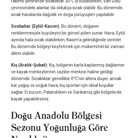
rakımlı şehirlerde sıcaklıklar 30°C'yi bulabilirken, Van Gölü
çevresindeki alanlar da oldukça sıcak olabilir. Bu dönemde,
sıcak havalarda dağcılık ve doğa yürüyüşleri yapılabilir.
Sonbahar (Eylül-Kasım):
Bu dönem, doğanın
renklenmesiyle büyüleyici bir görsel şölen sunar. Hava, Eylül
ayında hala sıcak olabilirken, Kasım’a gelindiğinde serinler.
Bu dönemde bölgeyi keşfetmek için mükemmel bir zaman
dilimi olabilir.
Kış (Aralık-Şubat):
Kış, bölgenin karla kaplanmış dağlarının
ve kayak merkezlerinin cazibe merkezi haline geldiği
dönemdir. Sıcaklıklar genellikle 0°C'nin altına düşer, ancak
kar yağışı ve soğuk hava, kış sporları için ideal koşullar
sağlar. Erzurum, Palandöken ve Sarıkamış gibi bölgelerde
kayak yapabilirsiniz.
Doğu Anadolu Bölgesi
Sezonu Yoğunluğa Göre