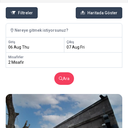
Filtreler
Haritada Göster
Nereye gitmek istiyorsunuz?
Giriş
Çıkış
06 Aug Thu
07 Aug Fri
Misafirler
2 Misafir
Ara