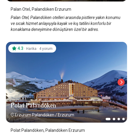
Palan Otel, Palandöken Erzurum
Palan Otel, Palandöken otelleri arasında pistlere yakın konumu
ve sıcak hizmet anlayışıyla kayak ve kış tatilini konforlu bir
konaklama deneyimine dönüştüren özel bir adres.
4.3
·
·
Harika
4 yorum
Polat Palandöken
Erzurum Palandöken
/
Erzurum
Polat Palandöken, Palandöken Erzurum