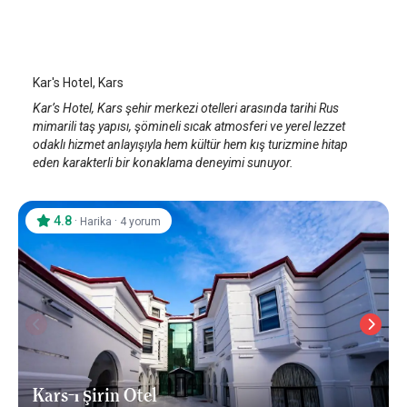
Kar's Hotel
Kars
/
Kars
Kar's Hotel, Kars
Kar’s Hotel, Kars şehir merkezi otelleri arasında tarihi Rus
mimarili taş yapısı, şömineli sıcak atmosferi ve yerel lezzet
odaklı hizmet anlayışıyla hem kültür hem kış turizmine hitap
eden karakterli bir konaklama deneyimi sunuyor.
4.8
·
·
Harika
4 yorum
Kars-ı Şirin Otel