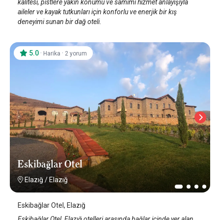
kalitesi, pistlere yakın konumu ve samimi hizmet anlayışıyla
aileler ve kayak tutkunları için konforlu ve enerjik bir kış
deneyimi sunan bir dağ oteli.
5.0
·
·
Harika
2 yorum
Eskibağlar Otel
Elazığ
/
Elazığ
Eskibağlar Otel, Elazığ
Eskibağlar Otel, Elazığ otelleri arasında bağlar içinde yer alan