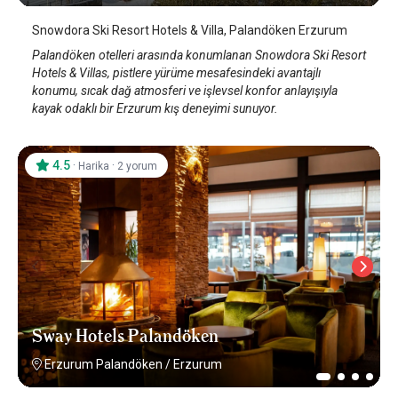
Snowdora Ski Resort Hotels & Villa, Palandöken Erzurum
Palandöken otelleri arasında konumlanan Snowdora Ski Resort
Hotels & Villas, pistlere yürüme mesafesindeki avantajlı
konumu, sıcak dağ atmosferi ve işlevsel konfor anlayışıyla
kayak odaklı bir Erzurum kış deneyimi sunuyor.
4.5
·
·
Harika
2 yorum
Sway Hotels Palandöken
Erzurum Palandöken
/
Erzurum