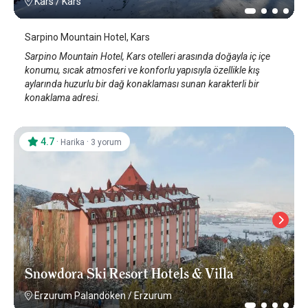
Kars
/
Kars
Sarpino Mountain Hotel, Kars
Sarpino Mountain Hotel, Kars otelleri arasında doğayla iç içe
konumu, sıcak atmosferi ve konforlu yapısıyla özellikle kış
aylarında huzurlu bir dağ konaklaması sunan karakterli bir
konaklama adresi.
4.7
·
·
Harika
3 yorum
Snowdora Ski Resort Hotels & Villa
Erzurum Palandöken
/
Erzurum