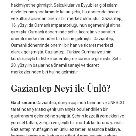
hakimiyetine girmiştir. Selçuklular ve Eyyubiler gibi İslam
devletlerinin yönetiminde kalan şehir, bu dönemde ticaret
ve kültür açısından önemli bir merkez olmuştur. Gaziantep,
16. yüzyılda Osmanlı İmparatorluğu'nun egemenliği altına
girmiştir. Osmanlı döneminde şehir, ticaretin ve sanatın
önemli merkezlerinden biri haline gelmiştir. Gaziantep,
Osmanlı döneminde önemli bir han ve ticaret merkezi
olarak gelişmiştir. Gaziantep, Türkiye Cumhuriyeti'nin
kurulmasıyla birlikte modernleşme sürecine girmiştir. Şehir,
20. yüzyılın başlarında önemli sanayi ve ticaret
merkezlerinden biri haline gelmiştir.
Gaziantep Neyi ile Ünlü?
Gastronomi:
Gaziantep, dünya çapında tanınan ve UNESCO
tarafından yaratıcı şehir unvanıyla ödüllendirilen bir
gastronomi geleneğine sahiptir. Şehrin lezzetli yemekleri ve
yöresel tatları, zengin ve çeşitli bir mutfak kültürünü yansıtır.
Gaziantep mutfağının en ünlü lezzetleri arasında baklava,
katmer, lahmacun, kebap çeşitleri, Antep peyniri, zahter