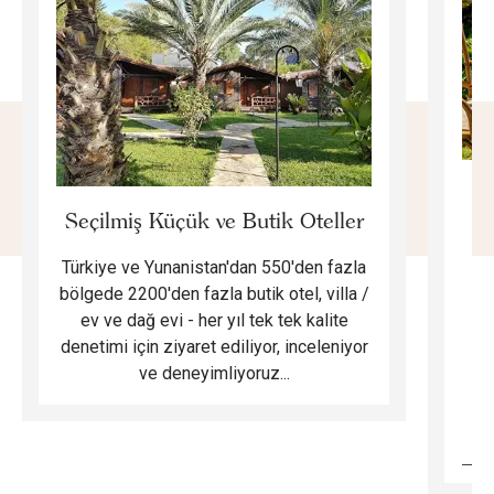
E
Seçilmiş Küçük ve Butik Oteller
Türkiye ve Yunanistan'dan 550'den fazla
Do
bölgede 2200'den fazla butik otel, villa /
ev ve dağ evi - her yıl tek tek kalite
m
denetimi için ziyaret ediliyor, inceleniyor
ve deneyimliyoruz...
B