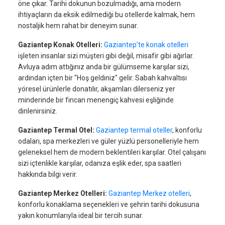
öne çıkar. Tarihi dokunun bozulmadığı, ama modern
ihtiyaçların da eksik edilmediği bu otellerde kalmak, hem
nostaljik hem rahat bir deneyim sunar.
Gaziantep Konak Otelleri:
Gaziantep’te konak otelleri
işleten insanlar sizi müşteri gibi değil, misafir gibi ağırlar.
Avluya adım attığınız anda bir gülümseme karşılar sizi,
ardından içten bir "Hoş geldiniz" gelir. Sabah kahvaltısı
yöresel ürünlerle donatılır, akşamları dilerseniz yer
minderinde bir fincan menengiç kahvesi eşliğinde
dinlenirsiniz.
Gaziantep Termal Otel:
Gaziantep termal oteller
, konforlu
odaları, spa merkezleri ve güler yüzlü personelleriyle hem
geleneksel hem de modern beklentileri karşılar. Otel çalışanı
sizi içtenlikle karşılar, odanıza eşlik eder, spa saatleri
hakkında bilgi verir.
Gaziantep Merkez Otelleri:
Gaziantep Merkez otelleri
,
konforlu konaklama seçenekleri ve şehrin tarihi dokusuna
yakın konumlarıyla ideal bir tercih sunar.