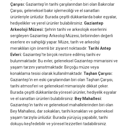
Çarşısı:
Gaziantep'in tarihi çarşılarından biri olan Bakırcılar
Çarşısı, geleneksel bakır işlemeciliği ve el sanatları
ürünleriyle ünlüdür. Burada çeşitli dükkanlarda bakır eşyalar,
hediyelikler ve yerel ürünler bulabilirsiniz.
Gaziantep
Arkeoloji Müzesi:
Şehrin tarihi ve arkeolojik eserlerini
sergileyen Gaziantep Arkeoloji Müzesi, birbirinden değerli
eserlere ev sahipliği yapar. Müze, tarih ve arkeoloji
meraklıları için önemli bir ziyaret noktasıdır.
Tarihi Antep
Evleri:
Gaziantep'te birçok restore edilmiş tarihi ev
bulunmaktadır. Bu evler, geleneksel Gaziantep mimarisini ve
yaşam tarzını yansıtmaktadır. Birçoğu müze veya
konaklama tesisi olarak kullanılmaktadır.
Taşhan Çarşısı:
Gaziantep'in en eski çarşılarından biri olan Taşhan Çarşısı,
tarihi atmosferi ve geleneksel mimarisiyle dikkat çeker.
Burada çeşitli dükkanlarda yöresel ürünler, hediyelik eşyalar
ve el sanatları ürünleri bulabilirsiniz.
Bey Mahallesi:
Gaziantep'in tarihi ve geleneksel mahallelerinden biri olan
Bey Mahallesi, dar sokakları, tarihi konakları ve geleneksel
yaşam tarzıyla ünlüdür. Burada yürüyüş yapabilir, tarihi
dokuyu keşfedebilir ve yöresel lezzetleri tadabilirsiniz.