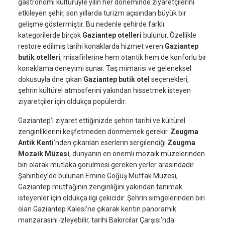
gastronomi kültürüyle yılın her döneminde ziyaretçilerini
etkileyen şehir, son yıllarda turizm açısından büyük bir
gelişme göstermiştir. Bu nedenle şehirde farklı
kategorilerde birçok
Gaziantep otelleri
bulunur. Özellikle
restore edilmiş tarihi konaklarda hizmet veren
Gaziantep
butik otelleri
, misafirlerine hem otantik hem de konforlu bir
konaklama deneyimi sunar. Taş mimarisi ve geleneksel
dokusuyla öne çıkan
Gaziantep butik otel
seçenekleri,
şehrin kültürel atmosferini yakından hissetmek isteyen
ziyaretçiler için oldukça popülerdir.
Gaziantep’i ziyaret ettiğinizde şehrin tarihi ve kültürel
zenginliklerini keşfetmeden dönmemek gerekir.
Zeugma
Antik Kenti
’nden çıkarılan eserlerin sergilendiği
Zeugma
Mozaik Müzesi
, dünyanın en önemli mozaik müzelerinden
biri olarak mutlaka görülmesi gereken yerler arasındadır.
Şahinbey’de bulunan Emine Göğüş Mutfak Müzesi,
Gaziantep mutfağının zenginliğini yakından tanımak
isteyenler için oldukça ilgi çekicidir. Şehrin simgelerinden biri
olan Gaziantep Kalesi’ne çıkarak kentin panoramik
manzarasını izleyebilir, tarihi Bakırcılar Çarşısı’nda