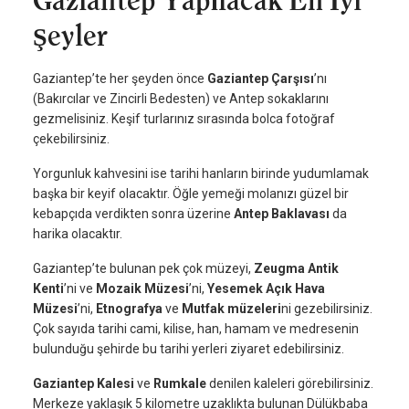
Şeyler
Gaziantep’te her şeyden önce
Gaziantep Çarşısı
’nı
(Bakırcılar ve Zincirli Bedesten) ve Antep sokaklarını
gezmelisiniz. Keşif turlarınız sırasında bolca fotoğraf
çekebilirsiniz.
Yorgunluk kahvesini ise tarihi hanların birinde yudumlamak
başka bir keyif olacaktır. Öğle yemeği molanızı güzel bir
kebapçıda verdikten sonra üzerine
Antep Baklavası
da
harika olacaktır.
Gaziantep’te bulunan pek çok müzeyi,
Zeugma Antik
Kenti
’ni ve
Mozaik Müzesi
’ni,
Yesemek Açık Hava
Müzesi
’ni,
Etnografya
ve
Mutfak müzeleri
ni gezebilirsiniz.
Çok sayıda tarihi cami, kilise, han, hamam ve medresenin
bulunduğu şehirde bu tarihi yerleri ziyaret edebilirsiniz.
Gaziantep Kalesi
ve
Rumkale
denilen kaleleri görebilirsiniz.
Merkeze yaklaşık 5 kilometre uzaklıkta bulunan Dülükbaba