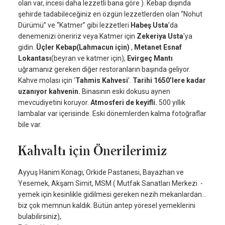
olan var, incesi daha lezzetli bana göre ). Kebap dışında
şehirde tadabileceğiniz en özgün lezzetlerden olan “Nohut
Dürümü” ve “Katmer” gibi lezzetleri
Habeş Usta
’da
denemenizi öneririz veya Katmer için
Zekeriya Usta
'ya
gidin.
Üçler Kebap(Lahmacun için)
,
Metanet Esnaf
Lokantası
(beyran ve katmer için),
Evirgeç Mantı
uğramanız gereken diğer restoranların başında geliyor.
Kahve molası için ‘
Tahmis Kahvesi
’.
Tarihi 1650’lere kadar
uzanıyor kahvenin.
Binasının eski dokusu aynen
mevcudiyetini koruyor.
Atmosferi de keyifli.
500 yıllık
lambalar var içerisinde. Eski dönemlerden kalma fotoğraflar
bile var.
Kahvaltı için Önerilerimiz
Ayyuş Hanim Konagı, Orkide Pastanesi, Bayazhan ve
Yesemek, Akşam Simit, MSM ( Mutfak Sanatları Merkezi -
yemek için kesinlikle gidilmesi gereken nezih mekanlardan...
biz çok memnun kaldık. Bütün antep yöresel yemeklerini
bulabilirsiniz),