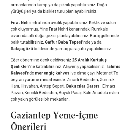
ormanlarında kamp ya da piknik yapabilirsiniz. Doğa
yürüyüşleri ya da bisiklet turu planlayabilirsiniz.
Fırat Nehri
etrafında avcılık yapabilirsiniz. Keklik ve sülün
çok oluyormuş. Yine Fırat Nehri kenarındaki Rumkale
civarında atlı doğa gezisi planlayabilirsiniz. Baraj göllerinde
balık tutabilirsiniz.
Gaffur Baba Tepesi’
nde ya da
Sakçagözü
beldesinde yamaç paraşütü yapabilirsiniz.
Eğer dönemine denk geldiyseniz
25 Aralık Kurtuluş
Şenlikleri
’ne katılabilirsiniz. Alışveriş yapabilirsiniz.
Tahmis
Kahvesi'
nde
menengiç kahvesi
ve elma çayı, Metanet'Te
beyran yürüme mesafesinde. Zincirli Bedesten, Gümrük
Hanı, Hisvahan, Antep Sepeti,
Bakırcılar Çarsısı
, Elmacı
Pazarı, Kemikli Bedesten, Büyük Pasaj, Kale Anadolu evleri
çok yakın görülesi bir mekanlar...
Gaziantep Yeme-İçme
Önerileri