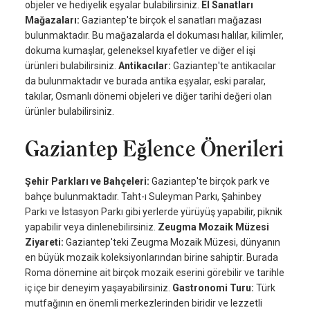
objeler ve hediyelik eşyalar bulabilirsiniz.
El Sanatları
Mağazaları:
Gaziantep'te birçok el sanatları mağazası
bulunmaktadır. Bu mağazalarda el dokuması halılar, kilimler,
dokuma kumaşlar, geleneksel kıyafetler ve diğer el işi
ürünleri bulabilirsiniz.
Antikacılar:
Gaziantep'te antikacılar
da bulunmaktadır ve burada antika eşyalar, eski paralar,
takılar, Osmanlı dönemi objeleri ve diğer tarihi değeri olan
ürünler bulabilirsiniz.
Gaziantep Eğlence Önerileri
Şehir Parkları ve Bahçeleri:
Gaziantep'te birçok park ve
bahçe bulunmaktadır. Taht-ı Suleyman Parkı, Şahinbey
Parkı ve İstasyon Parkı gibi yerlerde yürüyüş yapabilir, piknik
yapabilir veya dinlenebilirsiniz.
Zeugma Mozaik Müzesi
Ziyareti:
Gaziantep'teki Zeugma Mozaik Müzesi, dünyanın
en büyük mozaik koleksiyonlarından birine sahiptir. Burada
Roma dönemine ait birçok mozaik eserini görebilir ve tarihle
iç içe bir deneyim yaşayabilirsiniz.
Gastronomi Turu:
Türk
mutfağının en önemli merkezlerinden biridir ve lezzetli