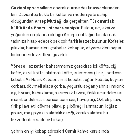
Gaziantep
son yılların önemli gurme destinasyonlarından
biri. Gaziantep köklü bir kültür ve medeniyete sahip
olduğundan
Antep Mutfağı
da gerçekten
Türk mutfak
kültüründe önemli bir yere sahip
tir. Bulgur, acı, ekşi ve
yoğurdun ön planda olduğu Antep mutfağından damak
tadınıza hitap edecek pek çok farklı lezzet bulunur. Köfteler,
pilavlar, hamur işleri, çorbalar, kebaplar, et yemekleri hepsi
birbirinden lezzetli ve güzeldir.
Yöresel lezzetler
bahsetmemiz gerekirse içli köfte, çiğ
köfte, ekşili köfte, akıtmalı köfte, iç katması (kısır), patlıcan
kebabı, Ali Nazik Kebabı, simit kebabı, soğan kebabı, beyran
çorbası, dövmeli alaca çorba, yoğurtlu soğan yahnisi, mıcırık
aşı, borani, kabaklama, sarımsak tavası, firikli acur dolması,
mumbar dolması, pancar sarması, havuç aşı, Özbek pilavı,
firik pilavı, etli dövme pilavı, pişi böreği, lahmacun, loğlaz
piyazı, maş piyazı, salatalık cacığı, koruk salatası bu
lezzetlerden sadece birkaçı.
Şehrin en iyi kebap adresleri Camlı Kahve karşısında