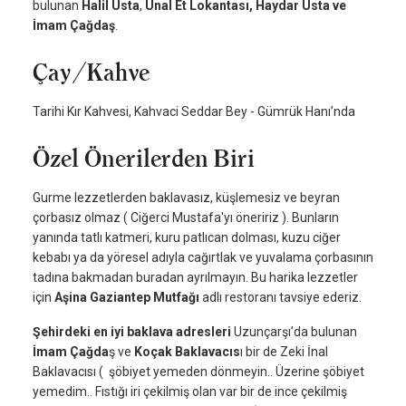
bulunan
Halil Usta
,
Ünal Et Lokantası, Haydar Usta ve
İmam Çağdaş
.
Çay/Kahve
Tarihi Kır Kahvesi, Kahvaci Seddar Bey - Gümrük Hanı’nda
Özel Önerilerden Biri
Gurme lezzetlerden baklavasız, küşlemesiz ve beyran
çorbasız olmaz ( Ciğerci Mustafa'yı öneririz ). Bunların
yanında tatlı katmeri, kuru patlıcan dolması, kuzu ciğer
kebabı ya da yöresel adıyla cağırtlak ve yuvalama çorbasının
tadına bakmadan buradan ayrılmayın. Bu harika lezzetler
için
Aşina Gaziantep Mutfağı
adlı restoranı tavsiye ederiz.
Şehirdeki en iyi baklava adresleri
Uzunçarşı’da bulunan
İmam Çağda
ş ve
Koçak Baklavacıs
ı bir de Zeki İnal
Baklavacısı ( şöbiyet yemeden dönmeyin.. Üzerine şöbiyet
yemedim.. Fıstığı iri çekilmiş olan var bir de ince çekilmiş