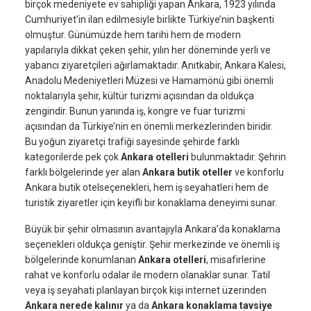
birçok medeniyete ev sahipliği yapan Ankara, 1923 yılında
Cumhuriyet’in ilan edilmesiyle birlikte Türkiye’nin başkenti
olmuştur. Günümüzde hem tarihi hem de modern
yapılarıyla dikkat çeken şehir, yılın her döneminde yerli ve
yabancı ziyaretçileri ağırlamaktadır. Anıtkabir, Ankara Kalesi,
Anadolu Medeniyetleri Müzesi ve Hamamönü gibi önemli
noktalarıyla şehir, kültür turizmi açısından da oldukça
zengindir. Bunun yanında iş, kongre ve fuar turizmi
açısından da Türkiye’nin en önemli merkezlerinden biridir.
Bu yoğun ziyaretçi trafiği sayesinde şehirde farklı
kategorilerde pek çok
Ankara otelleri
bulunmaktadır. Şehrin
farklı bölgelerinde yer alan
Ankara butik oteller
ve konforlu
Ankara butik otelseçenekleri, hem iş seyahatleri hem de
turistik ziyaretler için keyifli bir konaklama deneyimi sunar.
Büyük bir şehir olmasının avantajıyla Ankara’da konaklama
seçenekleri oldukça geniştir. Şehir merkezinde ve önemli iş
bölgelerinde konumlanan
Ankara otelleri
, misafirlerine
rahat ve konforlu odalar ile modern olanaklar sunar. Tatil
veya iş seyahati planlayan birçok kişi internet üzerinden
Ankara nerede kalınır
ya da
Ankara konaklama tavsiye