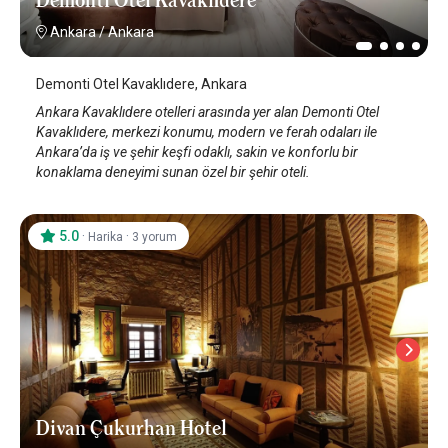
Ankara
/
Ankara
Demonti Otel Kavaklıdere, Ankara
Ankara Kavaklıdere otelleri arasında yer alan Demonti Otel
Kavaklıdere, merkezi konumu, modern ve ferah odaları ile
Ankara’da iş ve şehir keşfi odaklı, sakin ve konforlu bir
konaklama deneyimi sunan özel bir şehir oteli.
5.0
·
·
Harika
3 yorum
Divan Çukurhan Hotel