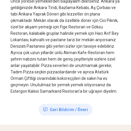
Önce yöresel yemeklerden başlayalım dilerseniz. Ankara'ya
geldiğinizde Ankara Tiridi, Bazlama Kebabı, Aş Çorbası ve
tabi Ankara Yaprak Döneri gibi lezzetler ön plana
çıkmaktadır. Mekân olarak da özellikle döner için Cici Piknik,
özel bir akşam yemeği için Fige Restoran ve Göksu
Restoran, kalabalık gruplar halinde yemek için Hacı Arif Bey
Lokantası, kahvaltı ve pastane tarzı bir mekân arıyorsanız
Denizatı Pastanesi gibi yerleri sizler için tavsiye edebiliriz.
Ayrıca çok uzun yıllardır ünlü Akman Kafe-Restoran hem
şehrin nabzını tutan hem de geniş çeşitleriyle sizlere özel
anlar yaşatabilir. Pizza severleri de unutmamak gerekir,
Tadım Pizza seçkin pizzacılardandır ve ayrıca Atatürk
Orman Çiftliği civarındaki kokoreççileri de sakın ha es
geçmeyin. Unutulmaz bir yemek yemek istiyorsanız da
Estergon Kalesi Samarkand Restoran'a bir uğrayın diyelim.
Geri Bildirim / Öneri