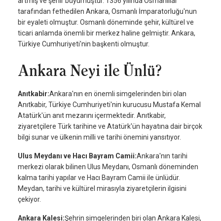
artmış ve şehir büyümüştür. 1356 yılında Osmanlılar
tarafından fethedilen Ankara, Osmanlı İmparatorluğu'nun
bir eyaleti olmuştur. Osmanlı döneminde şehir, kültürel ve
ticari anlamda önemli bir merkez haline gelmiştir. Ankara,
Türkiye Cumhuriyeti'nin başkenti olmuştur.
Ankara Neyi ile Ünlü?
Anıtkabir:
Ankara'nın en önemli simgelerinden biri olan
Anıtkabir, Türkiye Cumhuriyeti'nin kurucusu Mustafa Kemal
Atatürk'ün anıt mezarını içermektedir. Anıtkabir,
ziyaretçilere Türk tarihine ve Atatürk'ün hayatına dair birçok
bilgi sunar ve ülkenin milli ve tarihi önemini yansıtıyor.
Ulus Meydanı ve Hacı Bayram Camii:
Ankara'nın tarihi
merkezi olarak bilinen Ulus Meydanı, Osmanlı döneminden
kalma tarihi yapılar ve Hacı Bayram Camii ile ünlüdür.
Meydan, tarihi ve kültürel mirasıyla ziyaretçilerin ilgisini
çekiyor.
Ankara Kalesi:
Şehrin simgelerinden biri olan Ankara Kalesi,