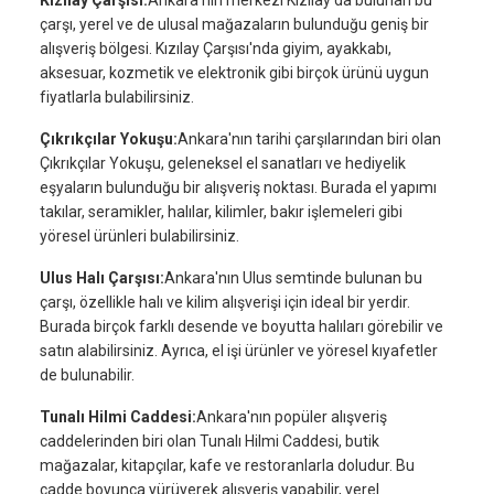
çarşı, yerel ve de ulusal mağazaların bulunduğu geniş bir
alışveriş bölgesi. Kızılay Çarşısı'nda giyim, ayakkabı,
aksesuar, kozmetik ve elektronik gibi birçok ürünü uygun
fiyatlarla bulabilirsiniz.
Çıkrıkçılar Yokuşu:
Ankara'nın tarihi çarşılarından biri olan
Çıkrıkçılar Yokuşu, geleneksel el sanatları ve hediyelik
eşyaların bulunduğu bir alışveriş noktası. Burada el yapımı
takılar, seramikler, halılar, kilimler, bakır işlemeleri gibi
yöresel ürünleri bulabilirsiniz.
Ulus Halı Çarşısı:
Ankara'nın Ulus semtinde bulunan bu
çarşı, özellikle halı ve kilim alışverişi için ideal bir yerdir.
Burada birçok farklı desende ve boyutta halıları görebilir ve
satın alabilirsiniz. Ayrıca, el işi ürünler ve yöresel kıyafetler
de bulunabilir.
Tunalı Hilmi Caddesi:
Ankara'nın popüler alışveriş
caddelerinden biri olan Tunalı Hilmi Caddesi, butik
mağazalar, kitapçılar, kafe ve restoranlarla doludur. Bu
cadde boyunca yürüyerek alışveriş yapabilir, yerel