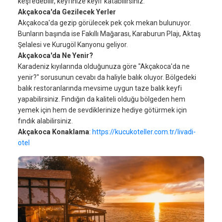
keşfedebilir, keyfinize keyif katabilirsiniz.
Akçakoca'da Gezilecek Yerler
Akçakoca'da gezip görülecek pek çok mekan bulunuyor.
Bunların başında ise Fakıllı Mağarası, Karaburun Plajı, Aktaş
Şelalesi ve Kurugöl Kanyonu geliyor.
Akçakoca'da Ne Yenir?
Karadeniz kıyılarında olduğunuza göre "Akçakoca'da ne
yenir?" sorusunun cevabı da haliyle balık oluyor. Bölgedeki
balık restoranlarında mevsime uygun taze balık keyfi
yapabilirsiniz. Fındığın da kaliteli olduğu bölgeden hem
yemek için hem de sevdiklerinize hediye götürmek için
fındık alabilirsiniz.
Akçakoca Konaklama
:
https://kucukoteller.com.tr/livadi-
otel