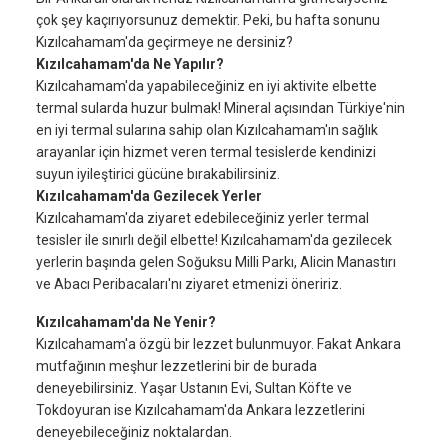
çok şey kaçırıyorsunuz demektir. Peki, bu hafta sonunu
Kızılcahamam'da geçirmeye ne dersiniz?
Kızılcahamam'da Ne Yapılır?
Kızılcahamam'da yapabileceğiniz en iyi aktivite elbette
termal sularda huzur bulmak! Mineral açısından Türkiye'nin
en iyi termal sularına sahip olan Kızılcahamam'ın sağlık
arayanlar için hizmet veren termal tesislerde kendinizi
suyun iyileştirici gücüne bırakabilirsiniz.
Kızılcahamam'da Gezilecek Yerler
Kızılcahamam'da ziyaret edebileceğiniz yerler termal
tesisler ile sınırlı değil elbette! Kızılcahamam'da gezilecek
yerlerin başında gelen Soğuksu Milli Parkı, Alicin Manastırı
ve Abacı Peribacaları'nı ziyaret etmenizi öneririz.
Kızılcahamam'da Ne Yenir?
Kızılcahamam'a özgü bir lezzet bulunmuyor. Fakat Ankara
mutfağının meşhur lezzetlerini bir de burada
deneyebilirsiniz. Yaşar Ustanın Evi, Sultan Köfte ve
Tokdoyuran ise Kızılcahamam'da Ankara lezzetlerini
deneyebileceğiniz noktalardan.