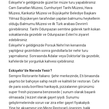
Eskişehir’e geldiğinizde güzel bir müze turu yapabilirsiniz.
Cam Sanatları Müzesi, Cumhuriyet Tarihi Müzesi, Hava
Müzesi, Karikatür Müzesi ve Büyükşehir Belediye Başkanı
Yılmaz Büyükerşen tarafından yapılan balmumu heykellerin
olduğu Balmumu Müzesi ve ilk Türk arabası Devrim’i
görebilirsiniz. Tarihi Odunpazarı semtine giderek tarih kokan
sokaklarında gezebilir ve Odunpazarı Evleri’ni ziyaret
edebilirsiniz.
Eskişehir’e geldiğinizde Porsuk Nehri’nin kenarında
yaptığınız gezintiden sonra gondollarla bir nehir turu
yapmalısınız. Sonrasında Adalar veya Doktorlar’da gezebilir,
kafelerde bir yorgunluk kahvesi içebilirsiniz.
Eskişehir'de Nerede Yenir?
Sempre Ristorante Italiano: Şehir merkezinde, Eti binasında
şaşırtıcı bir bahçeye sahip nezih ve kaliteli bir restoran. Cafe
de paris soslu bonfilesi harikaydı, pizzalarının görünümü
super fresh pizzasına benzesede ( sunum olarak başarılı
olmasada ) lezzet olarak gayet iyiydi. Sunumu
geliştirmelerinde sorun var zira etler gayet fiyakalıydı.
Yine bir akşamınız için Meze Restoran’ı öneririm, balık