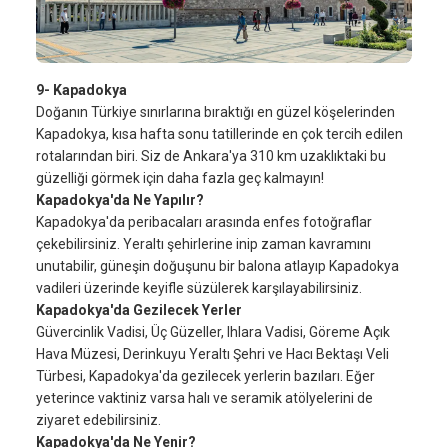
9- Kapadokya
Doğanın Türkiye sınırlarına bıraktığı en güzel köşelerinden
Kapadokya, kısa hafta sonu tatillerinde en çok tercih edilen
rotalarından biri. Siz de Ankara'ya 310 km uzaklıktaki bu
güzelliği görmek için daha fazla geç kalmayın!
Kapadokya'da Ne Yapılır?
Kapadokya'da peribacaları arasında enfes fotoğraflar
çekebilirsiniz. Yeraltı şehirlerine inip zaman kavramını
unutabilir, güneşin doğuşunu bir balona atlayıp Kapadokya
vadileri üzerinde keyifle süzülerek karşılayabilirsiniz.
Kapadokya'da Gezilecek Yerler
Güvercinlik Vadisi, Üç Güzeller, Ihlara Vadisi, Göreme Açık
Hava Müzesi, Derinkuyu Yeraltı Şehri ve Hacı Bektaşı Veli
Türbesi, Kapadokya'da gezilecek yerlerin bazıları. Eğer
yeterince vaktiniz varsa halı ve seramik atölyelerini de
ziyaret edebilirsiniz.
Kapadokya'da Ne Yenir?