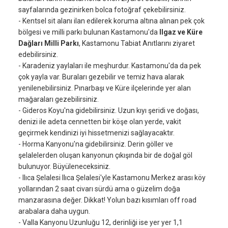
sayfalarında gezinirken bolca fotoğraf çekebilirsiniz.
- Kentsel sit alanı ilan edilerek koruma altına alınan pek çok
bölgesi ve milli parkı bulunan Kastamonu'da
Ilgaz ve Küre
Dağları Milli Parkı
, Kastamonu Tabiat Anıtlarını ziyaret
edebilirsiniz.
- Karadeniz yaylaları ile meşhurdur. Kastamonu'da da pek
çok yayla var. Buraları gezebilir ve temiz hava alarak
yenilenebilirsiniz. Pınarbaşı ve Küre ilçelerinde yer alan
mağaraları gezebilirsiniz.
- Gideros Koyu'na gidebilirsiniz. Uzun kıyı şeridi ve doğası,
denizi ile adeta cennetten bir köşe olan yerde, vakit
geçirmek kendinizi iyi hissetmenizi sağlayacaktır.
- Horma Kanyonu'na gidebilirsiniz. Derin göller ve
şelalelerden oluşan kanyonun çıkışında bir de doğal göl
bulunuyor. Büyüleneceksiniz.
- Ilıca Şelalesi Ilıca Şelalesi'yle Kastamonu Merkez arası köy
yollarından 2 saat civarı sürdü ama o güzelim doğa
manzarasına değer. Dikkat! Yolun bazı kısımları off road
arabalara daha uygun.
- Valla Kanyonu Uzunluğu 12, derinliği ise yer yer 1,1