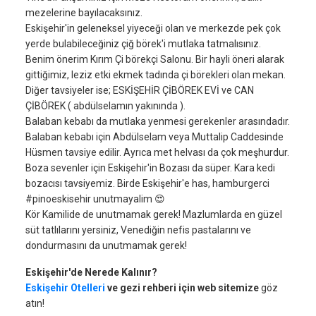
mezelerine bayılacaksınız.
Eskişehir'in geleneksel yiyeceği olan ve merkezde pek çok
yerde bulabileceğiniz çiğ börek'i mutlaka tatmalısınız.
Benim önerim Kırım Çi börekçi Salonu. Bir hayli öneri alarak
gittiğimiz, leziz etki ekmek tadında çi börekleri olan mekan.
Diğer tavsiyeler ise; ESKİŞEHİR ÇİBÖREK EVİ ve CAN
ÇİBÖREK ( abdülselamın yakınında ).
Balaban kebabı da mutlaka yenmesi gerekenler arasındadır.
Balaban kebabı için Abdülselam veya Muttalip Caddesinde
Hüsmen tavsiye edilir. Ayrıca met helvası da çok meşhurdur.
Boza sevenler için Eskişehir'in Bozası da süper. Kara kedi
bozacısı tavsiyemiz. Birde Eskişehir'e has, hamburgerci
#pinoeskisehir unutmayalim 😍
Kör Kamilide de unutmamak gerek! Mazlumlarda en güzel
süt tatlılarını yersiniz, Venediğin nefis pastalarını ve
dondurmasını da unutmamak gerek!
Eskişehir'de Nerede Kalınır?
Eskişehir Otelleri
ve gezi rehberi için web sitemize
göz
atın!