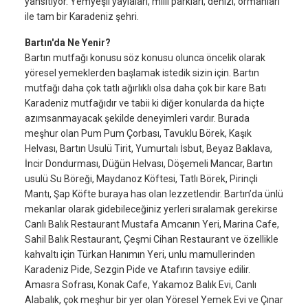
yansıtıyor. Yemyeşil yaylaları, milli parkları, denizi, ormanları
ile tam bir Karadeniz şehri.
Bartın'da Ne Yenir?
Bartın mutfağı konusu söz konusu olunca öncelik olarak
yöresel yemeklerden başlamak istedik sizin için. Bartın
mutfağı daha çok tatlı ağırlıklı olsa daha çok bir kare Batı
Karadeniz mutfağıdır ve tabii ki diğer konularda da hiçte
azımsanmayacak şekilde deneyimleri vardır. Burada
meşhur olan Pum Pum Çorbası, Tavuklu Börek, Kaşık
Helvası, Bartın Usulü Tirit, Yumurtalı İsbut, Beyaz Baklava,
İncir Dondurması, Düğün Helvası, Döşemeli Mancar, Bartın
usulü Su Böreği, Maydanoz Köftesi, Tatlı Börek, Pirinçli
Mantı, Şap Köfte buraya has olan lezzetlendir. Bartın’da ünlü
mekanlar olarak gidebileceğiniz yerleri sıralamak gerekirse
Canlı Balık Restaurant Mustafa Amcanın Yeri, Marina Cafe,
Sahil Balık Restaurant, Çeşmi Cihan Restaurant ve özellikle
kahvaltı için Türkan Hanımın Yeri, unlu mamullerinden
Karadeniz Pide, Sezgin Pide ve Atafırın tavsiye edilir.
Amasra Sofrası, Konak Cafe, Yakamoz Balık Evi, Canlı
Alabalık, çok meşhur bir yer olan Yöresel Yemek Evi ve Çınar