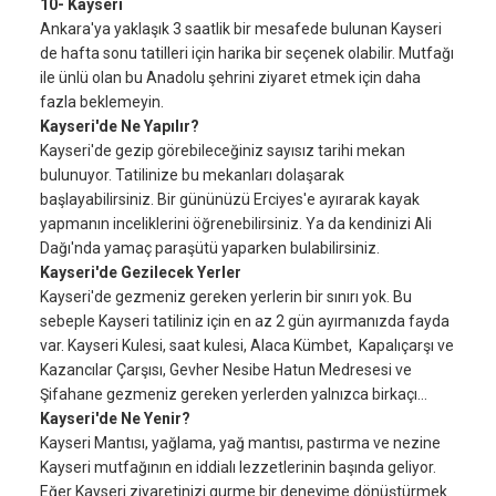
10- Kayseri
Ankara'ya yaklaşık 3 saatlik bir mesafede bulunan Kayseri
de hafta sonu tatilleri için harika bir seçenek olabilir. Mutfağı
ile ünlü olan bu Anadolu şehrini ziyaret etmek için daha
fazla beklemeyin.
Kayseri'de Ne Yapılır?
Kayseri'de gezip görebileceğiniz sayısız tarihi mekan
bulunuyor. Tatilinize bu mekanları dolaşarak
başlayabilirsiniz. Bir gününüzü Erciyes'e ayırarak kayak
yapmanın inceliklerini öğrenebilirsiniz. Ya da kendinizi Ali
Dağı'nda yamaç paraşütü yaparken bulabilirsiniz.
Kayseri'de Gezilecek Yerler
Kayseri'de gezmeniz gereken yerlerin bir sınırı yok. Bu
sebeple Kayseri tatiliniz için en az 2 gün ayırmanızda fayda
var. Kayseri Kulesi, saat kulesi, Alaca Kümbet, Kapalıçarşı ve
Kazancılar Çarşısı, Gevher Nesibe Hatun Medresesi ve
Şifahane gezmeniz gereken yerlerden yalnızca birkaçı...
Kayseri'de Ne Yenir?
Kayseri Mantısı, yağlama, yağ mantısı, pastırma ve nezine
Kayseri mutfağının en iddialı lezzetlerinin başında geliyor.
Eğer Kayseri ziyaretinizi gurme bir deneyime dönüştürmek