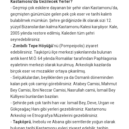
Kastamonu'da Gezilecek Yerler?
- Geçmişi çok eskilere dayanan bir şehir olan Kastamonu'da,
geçmişten günümüze gelen pek çok eser ve tarihi kalıntı
bulabilmek mümkün. Şehre girdiğinizde ilk olarak sizi 12.
yüzyıl Bizanslardan kalma Kastamonu Kalesi karşılıyor. Kale,
2005 yılında restore edilmiş. Kaleden tüm şehri
seyredebilirsiniz.
-
Zımbıllı Tepe Höyüğü
'nü (Pompeipolis) ziyaret
edebilirsiniz. Taşköprü ilçe merkezi yakınlarında bulunan
antik kent M.Ö. 64 yılında Romalılar tarafından Paphlagonia
eyaletinin merkezi olarak kurulmuş. Arkeolojik kazılarda
birçok eser ve mozaikler ortaya çıkarılmış.
- Selçuklulardan, beyliklerden ya da Osmanlı döneminden
kalan pek çok camiyi görebilirsiniz. Atabey Camisi, Mahmut
Bey Camisi, İbni Neccar Camisi, Nasrullah camii, İsmail Bey
Külliyesi bunlardan bazıları.
- Şehirde pek çok tarihi han var. İsmail Bey, Deve, Urgan ve
Gökçeağaç Hanı gibi yerleri gezebilirsiniz. Kastamonu
Arkeoloji ve Etnografya Müzelerini gezebilirsiniz.
-
Taşköprü
, İnebolu ve Abana gibi semtlerde yoğun olarak
bulunan tarihi Kastamonu evleri ziyaret edebilir, tarihin