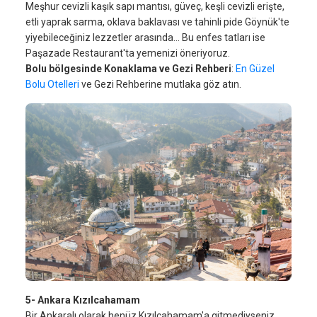
Meşhur cevizli kaşık sapı mantısı, güveç, keşli cevizli erişte,
etli yaprak sarma, oklava baklavası ve tahinli pide Göynük'te
yiyebileceğiniz lezzetler arasında… Bu enfes tatları ise
Paşazade Restaurant'ta yemenizi öneriyoruz.
Bolu bölgesinde Konaklama
ve Gezi Rehberi
:
En Güzel
Bolu Otelleri
ve Gezi Rehberine mutlaka göz atın.
5- Ankara Kızılcahamam
Bir Ankaralı olarak henüz Kızılcahamam'a gitmediyseniz