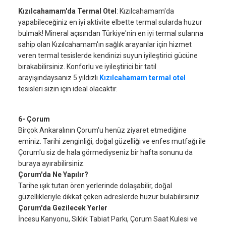
Kızılcahamam'da Termal Otel
: Kızılcahamam'da
yapabileceğiniz en iyi aktivite elbette termal sularda huzur
bulmak! Mineral açısından Türkiye'nin en iyi termal sularına
sahip olan Kızılcahamam'ın sağlık arayanlar için hizmet
veren termal tesislerde kendinizi suyun iyileştirici gücüne
bırakabilirsiniz. Konforlu ve iyileştirici bir tatil
arayışındaysanız 5 yıldızlı
Kızılcahamam termal otel
tesisleri sizin için ideal olacaktır.
6- Çorum
Birçok Ankaralının Çorum'u henüz ziyaret etmediğine
eminiz. Tarihi zenginliği, doğal güzelliği ve enfes mutfağı ile
Çorum'u siz de hala görmediyseniz bir hafta sonunu da
buraya ayırabilirsiniz.
Çorum'da Ne Yapılır?
Tarihe ışık tutan ören yerlerinde dolaşabilir, doğal
güzellikleriyle dikkat çeken adreslerde huzur bulabilirsiniz.
Çorum'da Gezilecek Yerler
İncesu Kanyonu, Sıklık Tabiat Parkı, Çorum Saat Kulesi ve