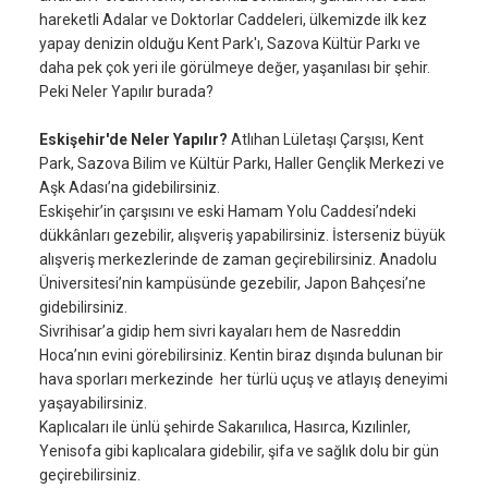
hareketli Adalar ve Doktorlar Caddeleri, ülkemizde ilk kez
yapay denizin olduğu Kent Park'ı, Sazova Kültür Parkı ve
daha pek çok yeri ile görülmeye değer, yaşanılası bir şehir.
Peki Neler Yapılır burada?
Eskişehir'de Neler Yapılır?
Atlıhan Lületaşı Çarşısı, Kent
Park, Sazova Bilim ve Kültür Parkı, Haller Gençlik Merkezi ve
Aşk Adası’na gidebilirsiniz.
Eskişehir’in çarşısını ve eski Hamam Yolu Caddesi’ndeki
dükkânları gezebilir, alışveriş yapabilirsiniz. İsterseniz büyük
alışveriş merkezlerinde de zaman geçirebilirsiniz. Anadolu
Üniversitesi’nin kampüsünde gezebilir, Japon Bahçesi’ne
gidebilirsiniz.
Sivrihisar’a gidip hem sivri kayaları hem de Nasreddin
Hoca’nın evini görebilirsiniz. Kentin biraz dışında bulunan bir
hava sporları merkezinde her türlü uçuş ve atlayış deneyimi
yaşayabilirsiniz.
Kaplıcaları ile ünlü şehirde Sakarıılıca, Hasırca, Kızılinler,
Yenisofa gibi kaplıcalara gidebilir, şifa ve sağlık dolu bir gün
geçirebilirsiniz.