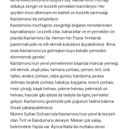
oldukça zengin ve lezzetli yemekleri barındırıyor. Her
şeyden önce ülkemizin en kaliteli ve lezzetli sarımsağı
Kastamonu'da yetiştiriliyor.
Kastamonu mutfağının zenginliği doğanın nimetlerinden
kaynaklanıyor. Lezzetli otlar, baharatlar ve et yemekleri ön
planda Kastamonu'da. Hemen her Pazar fırınlarda
pastırmalı pide ve etli ekmek kokularını duyabilirsiniz. Ama
esas Kastamonu'ya gelmişken kuyu kebabı yemeden
dönmemek gerekir.
Kastamonu'nun yerel yemeklerinin başında mancar yemeği,
etli ekmek, ekşili pilav, tarhana çorbası, çemen, tirit, cırık
tatlısı, anakız çorbası, caba güveci, banduma, pırasa
dolması, keşkek çorbası, halukça, kaygana, ecevit çorbası,
mısır çöreği, kaşık helvası, çekme helvası, pekmezli un
helvası, hasüde gibi adıyla da tadıyla da ilginç yemekler
geliyor. Kastamonu gezinizde pek çoğunun tadına bakma
fırsatı yakalayabilirsiniz.
Münire Sultan Sofrası'nda Kastamonu'nun yerel iki lezzeti
olan Tirit ve Banduma'yı deneyin. Mekan çok salaş,
belirtmekte fayda var. Ayrıca Naila'da mutlaka döner