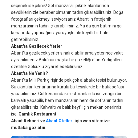
seçenek ise piknik! Göl manzaralı piknik alanlarında
sevdiklerinizle beraber olmanın tadını çıkarabilirsiniz. Doğa
fotoğrafları çekmeyi seviyorsanız Abant'ın fotojenik
manzarasının tadını çıkarabilirsiniz. Ya da gün batımını göl
kenarında yapacağınız yürüyüşler ile keyifli bir hale
getirebilirsiniz.
Abant'ta Gezilecek Yerler
Abant'ta gezilecek yerler sınırlı olabilir ama yeterince vakit
ayırabilirseniz Bolu'nun başka bir güzelliği olan Yedigölleri,
özellikle Gölcük'ü ziyaret edebilirsiniz.
Abant'ta Ne Yenir?
Abant'ta Milli Park girişinde pek çok alabalık tesisi bulunuyor.
Su akıntıları kenarlarına kurulu bu tesislerde bir balık sefası
yapabilirsiniz. Göl kenarındaki restoranlarda ise zengin bir
kahvaltı yapabilir, hem manzaranın hem de sofranın tadını
çıkarabilirsiniz. Kahvaltı ve balık keyfi için mekan önerimiz
ise:
Çamlık Restaurant!
Abant Rehberi ve
Abant Otelleri
için web sitemize
mutlaka göz atın.