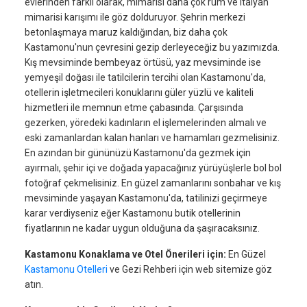
evlerinden farklı olarak, mimarisi daha çok rum ve italyan
mimarisi karışımı ile göz dolduruyor. Şehrin merkezi
betonlaşmaya maruz kaldığından, biz daha çok
Kastamonu'nun çevresini gezip derleyeceğiz bu yazımızda.
Kış mevsiminde bembeyaz örtüsü, yaz mevsiminde ise
yemyeşil doğası ile tatilcilerin tercihi olan Kastamonu'da,
otellerin işletmecileri konuklarını güler yüzlü ve kaliteli
hizmetleri ile memnun etme çabasında. Çarşısında
gezerken, yöredeki kadınların el işlemelerinden almalı ve
eski zamanlardan kalan hanları ve hamamları gezmelisiniz.
En azından bir gününüzü Kastamonu'da gezmek için
ayırmalı, şehir içi ve doğada yapacağınız yürüyüşlerle bol bol
fotoğraf çekmelisiniz. En güzel zamanlarını sonbahar ve kış
mevsiminde yaşayan Kastamonu'da, tatilinizi geçirmeye
karar verdiyseniz eğer Kastamonu butik otellerinin
fiyatlarının ne kadar uygun olduğuna da şaşıracaksınız.
Kastamonu Konaklama ve Otel Önerileri için:
En Güzel
Kastamonu Otelleri
ve Gezi Rehberi için web sitemize göz
atın.