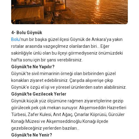
4- Bolu Göynük
Bolu
'nun bir başka güzel ilçesi Göynük de Ankara'ya yakın
rotalar arasında vazgeçilmez olanlardan biri… Eğer
sakinliğiyle ünlü olan bu ilçeyi görmediyseniz önümüzdeki
hafta sonu için bir şans verebilirsiniz.
Göynük'te Ne Yapılır?
Göynük'te sivil mimarinin örneği olan birbirinden güzel
konakları ziyaret edebilirsiniz. Çarşıda alışverişe çıkıp
Göynük'e özgü el işi ve yöresel ürünlerden satın alabilirsiniz.
Göynük'te Gezilecek Yerler
Göynük küçük yüz ölçümüne rağmen ziyaretçilerine gezip
görülecek pek çok mekan sunuyor. Akşemseddin Hazretleri
Türbesi, Zafer Kulesi, Anıt Ağaç, Çınarlar Köprüsü, Gürcüler
Konağı Müzesi ve Akşemseddinoğlu Konağı ilçede
gezebileceğiniz yerlerden bazıları…
Göynük'te Ne Yenir?