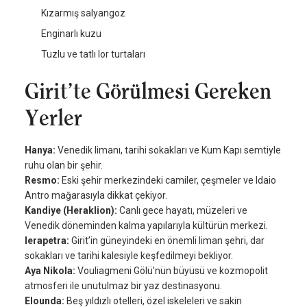
Kızarmış salyangoz
Enginarlı kuzu
Tuzlu ve tatlı lor turtaları
Girit’te Görülmesi Gereken
Yerler
Hanya:
Venedik limanı, tarihi sokakları ve Kum Kapı semtiyle
ruhu olan bir şehir.
Resmo:
Eski şehir merkezindeki camiler, çeşmeler ve Idaio
Antro mağarasıyla dikkat çekiyor.
Kandiye (Heraklion):
Canlı gece hayatı, müzeleri ve
Venedik döneminden kalma yapılarıyla kültürün merkezi.
Ierapetra:
Girit’in güneyindeki en önemli liman şehri, dar
sokakları ve tarihi kalesiyle keşfedilmeyi bekliyor.
Aya Nikola:
Vouliagmeni Gölü'nün büyüsü ve kozmopolit
atmosferi ile unutulmaz bir yaz destinasyonu.
Elounda:
Beş yıldızlı otelleri, özel iskeleleri ve sakin