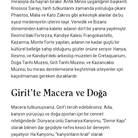
mirasıyla da hayran bırakır. Antik Minos uygarlığının başkenti
Knossos Sarayı, tarih tutkunlarını zamanda yolculuğa çıkarır.
Phaistos, Malia ve Kato Zakros gibi arkeolojik alanlar da bu
eşsiz medeniyetin izlerini taşır. Venedik ve Bizans
döneminden kalma kaleler adanın dört bir yanına yayılmıştır.
Resmo’daki Fortezza, Kandiye Kalesi, Frangokastello,
Kazarma, Monte Forte yapıları, adanın ne kadar güçlü bir
kültürel belleğe sahip olduğunu gözler önüne seriyor. Hanya,
Resmo, ve Kandiye’deki arkeoloji müzeleri ile Cretaquarium,
Doğa Tarihi Müzesi, Girit Tarihi Müzesi, ve Kazancakis
Müzesi, bu mirası derinlemesine keşfetmek isteyenler için
kaçırılmaması gereken duraklardır.
Girit’te Macera ve Doğa
Macera tutkunuysanız, Girit'i tercih edebilirsiniz. Ada,
kanyon yürüyüşü ve doğa sporları için bir cennet
niteliğindedir. Dünyaca ünlü Samarya Kanyonu, “Demir Kapı”
olarak bilinen dar geçidiyle nefes kesici bir deneyim
yaşatıyor. Ha Kanyonu, “kanyonların kralı” olarak