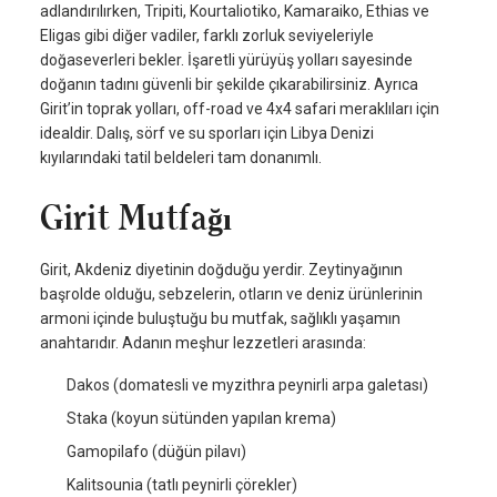
adlandırılırken, Tripiti, Kourtaliotiko, Kamaraiko, Ethias ve
Eligas gibi diğer vadiler, farklı zorluk seviyeleriyle
doğaseverleri bekler. İşaretli yürüyüş yolları sayesinde
doğanın tadını güvenli bir şekilde çıkarabilirsiniz. Ayrıca
Girit’in toprak yolları, off-road ve 4x4 safari meraklıları için
idealdir. Dalış, sörf ve su sporları için Libya Denizi
kıyılarındaki tatil beldeleri tam donanımlı.
Girit Mutfağı
Girit, Akdeniz diyetinin doğduğu yerdir. Zeytinyağının
başrolde olduğu, sebzelerin, otların ve deniz ürünlerinin
armoni içinde buluştuğu bu mutfak, sağlıklı yaşamın
anahtarıdır. Adanın meşhur lezzetleri arasında:
Dakos (domatesli ve myzithra peynirli arpa galetası)
Staka (koyun sütünden yapılan krema)
Gamopilafo (düğün pilavı)
Kalitsounia (tatlı peynirli çörekler)