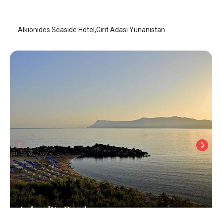
Girit Adası
/
Girit Adası
Alkionides Seaside Hotel,Girit Adası Yunanistan
Aphrodite Beach