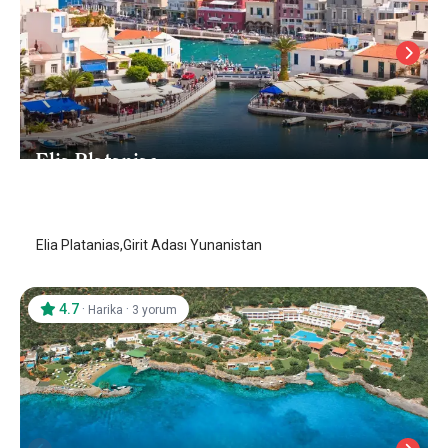
Elia Platanias
Girit Adası
/
Girit Adası
Elia Platanias,Girit Adası Yunanistan
4.7
·
·
Harika
3 yorum