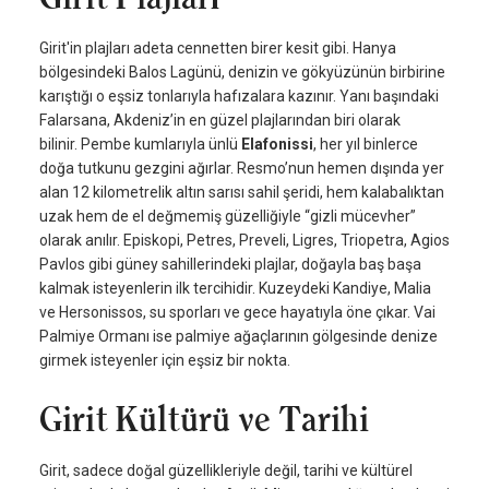
Girit'in plajları adeta cennetten birer kesit gibi. Hanya
bölgesindeki Balos Lagünü, denizin ve gökyüzünün birbirine
karıştığı o eşsiz tonlarıyla hafızalara kazınır. Yanı başındaki
Falarsana, Akdeniz’in en güzel plajlarından biri olarak
bilinir. Pembe kumlarıyla ünlü
Elafonissi
, her yıl binlerce
doğa tutkunu gezgini ağırlar. Resmo’nun hemen dışında yer
alan 12 kilometrelik altın sarısı sahil şeridi, hem kalabalıktan
uzak hem de el değmemiş güzelliğiyle “gizli mücevher”
olarak anılır. Episkopi, Petres, Preveli, Ligres, Triopetra, Agios
Pavlos gibi güney sahillerindeki plajlar, doğayla baş başa
kalmak isteyenlerin ilk tercihidir. Kuzeydeki Kandiye, Malia
ve Hersonissos, su sporları ve gece hayatıyla öne çıkar. Vai
Palmiye Ormanı ise palmiye ağaçlarının gölgesinde denize
girmek isteyenler için eşsiz bir nokta.
Girit Kültürü ve Tarihi
Girit, sadece doğal güzellikleriyle değil, tarihi ve kültürel