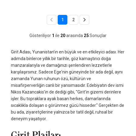
1
2
Gösteriliyor
1
ile
20
arasında
25
Sonuçlar
Girit Adası, Yunanistan’ın en büyük ve en etkileyici adası. Her
adımda binlerce yıllık bir tarihle, göz kamaştırıcı doğa
manzaralarıyla ve damağınızı şenlendiren lezzetlerle
karşılaşırsınız. Sadece Ege'nin güneyinde bir ada değil, aynı
zamanda Yunan ruhunun özü, kültürün ve
misafirperverliğin canlı bir yansımasıdır. Edebiyatın dev ismi
Nikos Kazancakis’in de dediği gibi, "Girit’in gizemi derinlere
işler. Bu topraklara ayak basan herkes, damarlarında
sıcaklıkla dolaşan o görünmez gücü hisseder." Gerçekten de
bu ada, ziyaretçilerine yalnızca bir tatil değil, ruhsal bir
deneyim yaşatıyor.
Girit Plajları