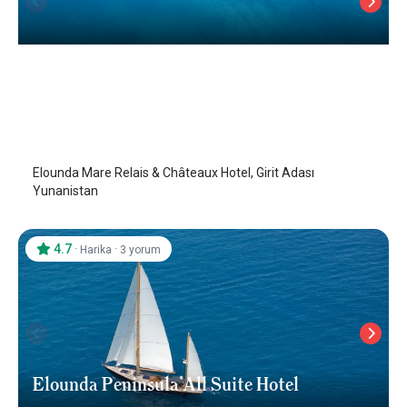
Elounda Mare Relais & Châteaux Hotel
Girit Adası
/
Girit Adası
Elounda Mare Relais & Châteaux Hotel, Girit Adası
Yunanistan
4.7
·
·
Harika
3 yorum
Elounda Peninsula All Suite Hotel