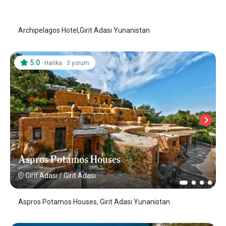
Girit Adası
/
Girit Adası
Archipelagos Hotel,Girit Adası Yunanistan
5.0
·
·
Harika
3 yorum
Aspros Potamos Houses
Girit Adası
/
Girit Adası
Aspros Potamos Houses, Girit Adası Yunanistan