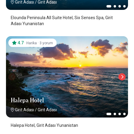
Girit Adası
/
Girit Adası
Elounda Peninsula All Suite Hotel, Six Senses Spa, Girit
Adası Yunanistan
4.7
·
·
Harika
3 yorum
Halepa Hotel
Girit Adası
/
Girit Adası
Halepa Hotel, Girit Adası Yunanistan