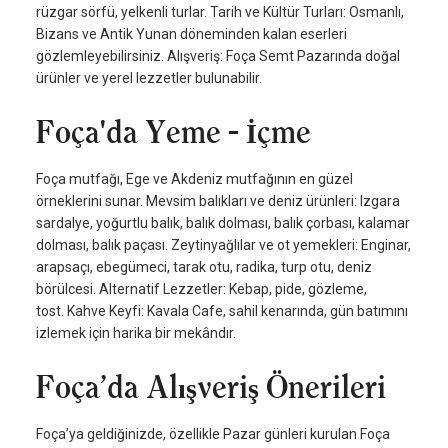
rüzgar sörfü, yelkenli turlar. Tarih ve Kültür Turları: Osmanlı,
Bizans ve Antik Yunan döneminden kalan eserleri
gözlemleyebilirsiniz. Alışveriş: Foça Semt Pazarında doğal
ürünler ve yerel lezzetler bulunabilir.
Foça'da Yeme - İçme
Foça mutfağı, Ege ve Akdeniz mutfağının en güzel
örneklerini sunar. Mevsim balıkları ve deniz ürünleri: Izgara
sardalye, yoğurtlu balık, balık dolması, balık çorbası, kalamar
dolması, balık paçası. Zeytinyağlılar ve ot yemekleri: Enginar,
arapsaçı, ebegümeci, tarak otu, radika, turp otu, deniz
börülcesi. Alternatif Lezzetler: Kebap, pide, gözleme,
tost. Kahve Keyfi: Kavala Cafe, sahil kenarında, gün batımını
izlemek için harika bir mekândır.
Foça’da Alışveriş Önerileri
Foça’ya geldiğinizde, özellikle Pazar günleri kurulan Foça