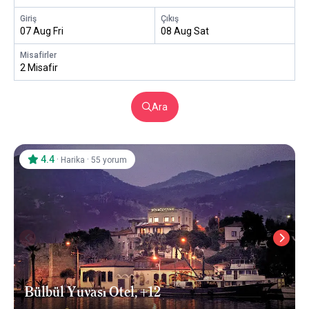
Giriş
Çıkış
07 Aug Fri
08 Aug Sat
Misafirler
2 Misafir
Ara
4.4
·
·
Harika
55 yorum
Bülbül Yuvası Otel, +12