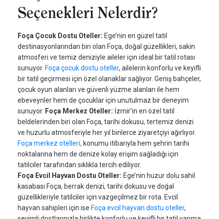
Seçenekleri Nelerdir?
Foça Çocuk Dostu Oteller:
Ege’nin en güzel tatil
destinasyonlarından biri olan Foça, doğal güzellikleri, sakin
atmosferi ve temiz deniziyle aileler için ideal bir tatil rotası
sunuyor.
Foça çocuk dostu oteller
, ailelerin konforlu ve keyifli
bir tatil geçirmesi için özel olanaklar sağlıyor. Geniş bahçeler,
çocuk oyun alanları ve güvenli yüzme alanları ile hem
ebeveynler hem de çocuklar için unutulmaz bir deneyim
sunuyor.
Foça Merkez Oteller:
İzmir’in en özel tatil
beldelerinden biri olan Foça, tarihi dokusu, tertemiz denizi
ve huzurlu atmosferiyle her yıl binlerce ziyaretçiyi ağırlıyor.
Foça merkez otelleri,
konumu itibarıyla hem şehrin tarihi
noktalarına hem de denize kolay erişim sağladığı için
tatilciler tarafından sıklıkla tercih ediliyor.
Foça Evcil Hayvan Dostu Oteller:
Ege’nin huzur dolu sahil
kasabası Foça, berrak denizi, tarihi dokusu ve doğal
güzellikleriyle tatilciler için vazgeçilmez bir rota. Evcil
hayvan sahipleri için ise
Foça evcil hayvan dostu oteller
,
sevimli dostlarınızla birlikte konforlu ve keyifli bir tatil yapma