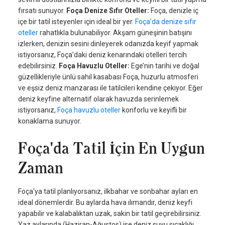
fırsatı sunuyor.
Foça Denize Sıfır Oteller:
Foça, denizle iç
içe bir tatil isteyenler için ideal bir yer.
Foça’da denize sıfır
oteller
rahatlıkla bulunabiliyor. Akşam güneşinin batışını
izlerken, denizin sesini dinleyerek odanızda keyif yapmak
istiyorsanız, Foça’daki deniz kenarındaki otelleri tercih
edebilirsiniz.
Foça Havuzlu Oteller:
Ege’nin tarihi ve doğal
güzellikleriyle ünlü sahil kasabası Foça, huzurlu atmosferi
ve eşsiz deniz manzarası ile tatilcileri kendine çekiyor. Eğer
deniz keyfine alternatif olarak havuzda serinlemek
istiyorsanız,
Foça havuzlu oteller
konforlu ve keyifli bir
konaklama sunuyor.
Foça'da Tatil İçin En Uygun
Zaman
Foça'ya tatil planlıyorsanız, ilkbahar ve sonbahar ayları en
ideal dönemlerdir. Bu aylarda hava ılımandır, deniz keyfi
yapabilir ve kalabalıktan uzak, sakin bir tatil geçirebilirsiniz.
Yaz aylarında (Haziran-Ağustos) ise deniz suyu sıcaklığı