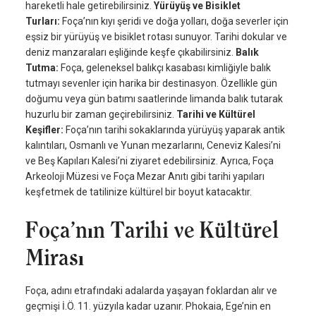
hareketli hale getirebilirsiniz.
Yürüyüş ve Bisiklet
Turları:
Foça’nın kıyı şeridi ve doğa yolları, doğa severler için
eşsiz bir yürüyüş ve bisiklet rotası sunuyor. Tarihi dokular ve
deniz manzaraları eşliğinde keşfe çıkabilirsiniz.
Balık
Tutma:
Foça, geleneksel balıkçı kasabası kimliğiyle balık
tutmayı sevenler için harika bir destinasyon. Özellikle gün
doğumu veya gün batımı saatlerinde limanda balık tutarak
huzurlu bir zaman geçirebilirsiniz.
Tarihi ve Kültürel
Keşifler:
Foça’nın tarihi sokaklarında yürüyüş yaparak antik
kalıntıları, Osmanlı ve Yunan mezarlarını, Ceneviz Kalesi’ni
ve Beş Kapıları Kalesi’ni ziyaret edebilirsiniz. Ayrıca, Foça
Arkeoloji Müzesi ve Foça Mezar Anıtı gibi tarihi yapıları
keşfetmek de tatilinize kültürel bir boyut katacaktır.
Foça’nın Tarihi ve Kültürel
Mirası
Foça, adını etrafındaki adalarda yaşayan foklardan alır ve
geçmişi İ.Ö. 11. yüzyıla kadar uzanır. Phokaia, Ege’nin en