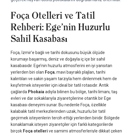
Foça Otelleri ve Tatil
Rehberi: Ege’nin Huzurlu
Sahil Kasabası
Foça, İzmir’e bağlı ve tarihi dokusunu büyük ölçüde
korumayı başarmış, deniz ve doğayla iç içe bir sahil
kasabasıdır. Ege’nin huzurlu atmosferini en iyi yansıtan
yerlerden biri olan
Foça
; mavi bayraklı plajları, tarihi
kalıntıları ve sakin yaşam tarzıyla hem dinlenmek hem de
keşfetmek isteyenler için ideal bir tatil rotasıdır. Antik
çağlarda
Phokaia
adıyla bilinen bu bölge, tarihi limanı, taş
evleri ve dar sokaklarıyla ziyaretçilerine otantik bir Ege
kasabası deneyimi sunar. Bu nedenle Foça, özellikle
kalabalık tatil merkezlerinden uzak, huzurlu bir tatil
geçirmek isteyenlerin tercih ettiği yerlerden biridir. Bölgede
konaklamak isteyen ziyaretçiler için farklı kategorilerde
birçok
Foça otelleri
ve samimi atmosferleriyle dikkat çeken