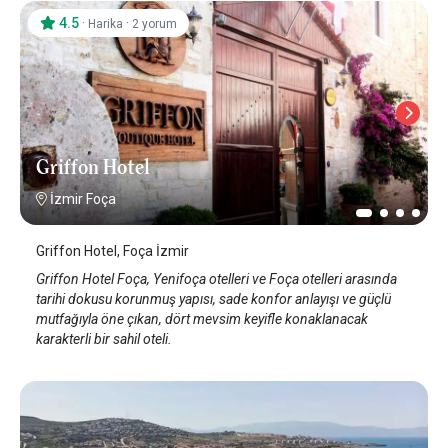
4.5
·
·
Harika
2 yorum
Griffon Hotel
İzmir Foça
Griffon Hotel, Foça İzmir
Griffon Hotel Foça, Yenifoça otelleri ve Foça otelleri arasında
tarihi dokusu korunmuş yapısı, sade konfor anlayışı ve güçlü
mutfağıyla öne çıkan, dört mevsim keyifle konaklanacak
karakterli bir sahil oteli.