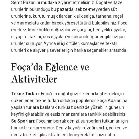
Semt Pazarı’nı mutlaka ziyaret etmelisiniz. Doğal ve taze
ürünlerin bulunduğu bu pazarda, sebze-meyveden süt
ürünlerine, kurutulmuş otlardan kışlık salça, tarhana, reçel
ve marmelata kadar birçok yöresel ürünü bulabilirsiniz. Foça
merkezde ise butik mağazalar ve çarşılar, hediyelik eşyalar,
el yapımı takılar, süs eşyaları ve seramik figürler gibi özgün
ürünler sunuyor. Ayrıca el işi örtüler, kumaşlar ve tekstil
ürünleri de alışveriş severler için harika seçenekler arasında.
Foça’da Eğlence ve
Aktiviteler
Tekne Turları:
Foça’nın doğal güzelliklerini keşfetmek için
düzenlenen tekne turları oldukça popülerdir. Foça Adaları’na
yapılan turlara katılarak turkuaz denizde yüzebilir, güneşin
keyfini çıkarabilir ve eşsiz manzaralara tanıklık edebilirsiniz.
Su Sporları:
Foça’nın berrak denizi, su sporları tutkunları için
harika bir ortam sunar. Deniz kayağı, rüzgâr sörfü, yelken ve
deniz bisikleti gibi aktiviteleri deneyerek tatilinizi daha