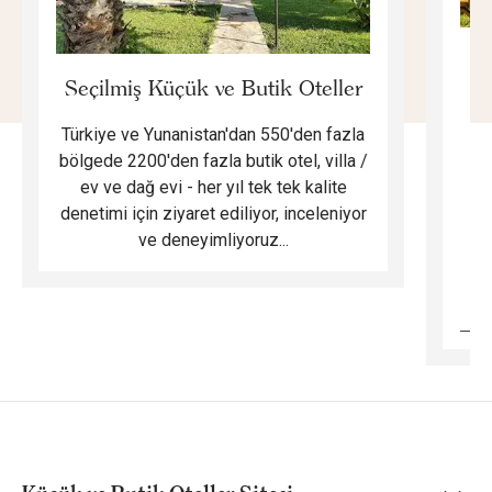
E
Seçilmiş Küçük ve Butik Oteller
Türkiye ve Yunanistan'dan 550'den fazla
Do
bölgede 2200'den fazla butik otel, villa /
ev ve dağ evi - her yıl tek tek kalite
m
denetimi için ziyaret ediliyor, inceleniyor
ve deneyimliyoruz...
B