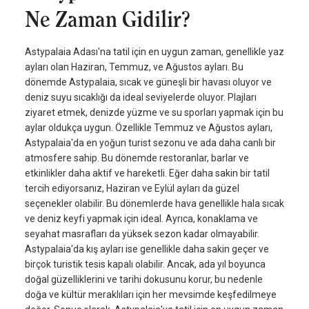
Ne Zaman Gidilir?
Astypalaia Adası'na tatil için en uygun zaman, genellikle yaz
ayları olan Haziran, Temmuz, ve Ağustos ayları. Bu
dönemde Astypalaia, sıcak ve güneşli bir havası oluyor ve
deniz suyu sıcaklığı da ideal seviyelerde oluyor. Plajları
ziyaret etmek, denizde yüzme ve su sporları yapmak için bu
aylar oldukça uygun. Özellikle Temmuz ve Ağustos ayları,
Astypalaia'da en yoğun turist sezonu ve ada daha canlı bir
atmosfere sahip. Bu dönemde restoranlar, barlar ve
etkinlikler daha aktif ve hareketli. Eğer daha sakin bir tatil
tercih ediyorsanız, Haziran ve Eylül ayları da güzel
seçenekler olabilir. Bu dönemlerde hava genellikle hala sıcak
ve deniz keyfi yapmak için ideal. Ayrıca, konaklama ve
seyahat masrafları da yüksek sezon kadar olmayabilir.
Astypalaia'da kış ayları ise genellikle daha sakin geçer ve
birçok turistik tesis kapalı olabilir. Ancak, ada yıl boyunca
doğal güzelliklerini ve tarihi dokusunu korur, bu nedenle
doğa ve kültür meraklıları için her mevsimde keşfedilmeye