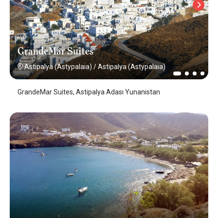
GrandeMar Suites
Astipalya (Astypalaia)
/
Astipalya (Astypalaia)
GrandeMar Suites, Astipalya Adası Yunanistan