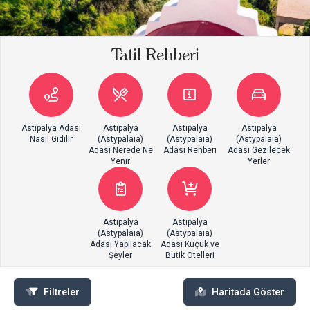
Tatil Rehberi
Astipalya Adası
Astipalya
Astipalya
Astipalya
Nasıl Gidilir
(Astypalaia)
(Astypalaia)
(Astypalaia)
Adası Nerede Ne
Adası Rehberi
Adası Gezilecek
Yenir
Yerler
Astipalya
Astipalya
(Astypalaia)
(Astypalaia)
Adası Yapılacak
Adası Küçük ve
Şeyler
Butik Otelleri
Filtreler
Haritada Göster