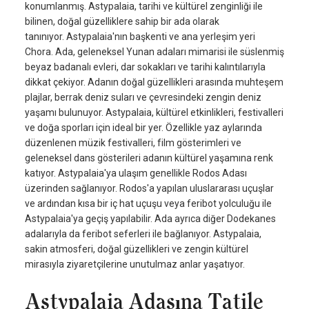
konumlanmış. Astypalaia, tarihi ve kültürel zenginliği ile
bilinen, doğal güzelliklere sahip bir ada olarak
tanınıyor. Astypalaia'nın başkenti ve ana yerleşim yeri
Chora. Ada, geleneksel Yunan adaları mimarisi ile süslenmiş
beyaz badanalı evleri, dar sokakları ve tarihi kalıntılarıyla
dikkat çekiyor. Adanın doğal güzellikleri arasında muhteşem
plajlar, berrak deniz suları ve çevresindeki zengin deniz
yaşamı bulunuyor. Astypalaia, kültürel etkinlikleri, festivalleri
ve doğa sporları için ideal bir yer. Özellikle yaz aylarında
düzenlenen müzik festivalleri, film gösterimleri ve
geleneksel dans gösterileri adanın kültürel yaşamına renk
katıyor. Astypalaia'ya ulaşım genellikle Rodos Adası
üzerinden sağlanıyor. Rodos'a yapılan uluslararası uçuşlar
ve ardından kısa bir iç hat uçuşu veya feribot yolculuğu ile
Astypalaia'ya geçiş yapılabilir. Ada ayrıca diğer Dodekanes
adalarıyla da feribot seferleri ile bağlanıyor. Astypalaia,
sakin atmosferi, doğal güzellikleri ve zengin kültürel
mirasıyla ziyaretçilerine unutulmaz anlar yaşatıyor.
Astypalaia Adasına Tatile