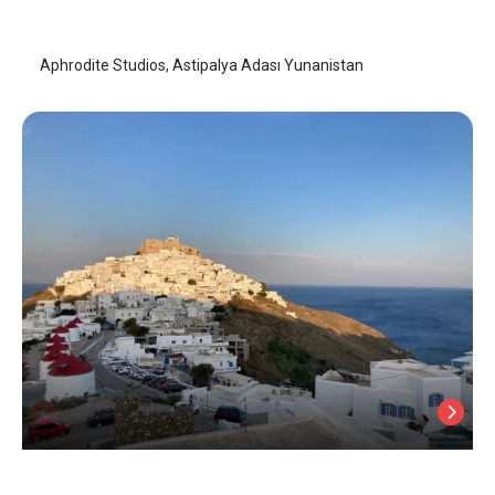
Astipalya (Astypalaia)
/
Astipalya (Astypalaia)
Aphrodite Studios, Astipalya Adası Yunanistan