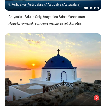
Astipalya (Astypalaia)
/
Astipalya (Astypalaia)
Chrysalis - Adults Only, Astypalea Adası Yunanistan
Huzurlu, romantik, şık, deniz manzaralı yetişkin oteli.