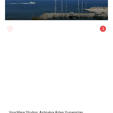
Viva Mare Studios
Astipalya (Astypalaia)
/
Astipalya (Astypalaia)
Viva Mare Studios, Astipalya Adası Yunanistan