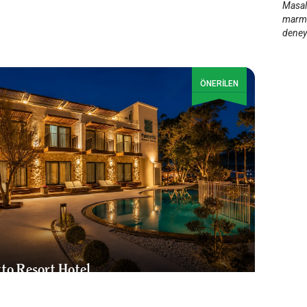
Masal 
marma
deneyi
ÖNERİLEN
to Resort Hotel
is Selimiye
/
Muğla