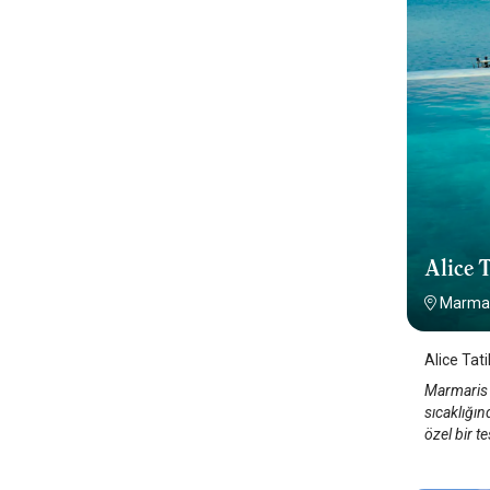
Alice T
Marmar
Alice Tat
Marmaris 
sıcaklığı
özel bir te