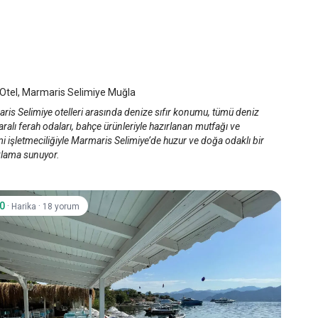
a Otel
maris Selimiye
/
Muğla
 Otel, Marmaris Selimiye Muğla
is Selimiye otelleri arasında denize sıfır konumu, tümü deniz
alı ferah odaları, bahçe ürünleriyle hazırlanan mutfağı ve
 işletmeciliğiyle Marmaris Selimiye’de huzur ve doğa odaklı bir
lama sunuyor.
.0
·
·
Harika
18 yorum