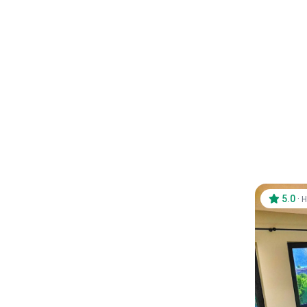
5.0
·
H