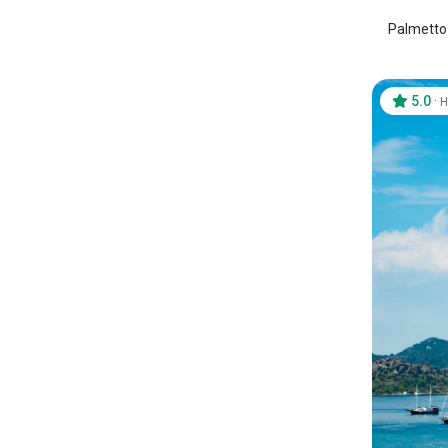
Palmetto 
5.0
·
H