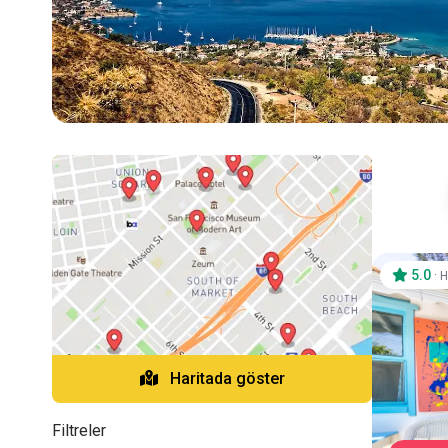
5.0
·
H
Haritada göster
Filtreler