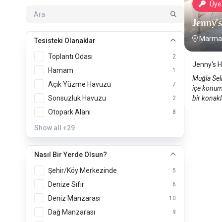
Üye 
Jenny'
Marmar
Tesisteki Olanaklar
Toplantı Odası
2
Jenny's 
Hamam
1
Muğla Sel
Açık Yüzme Havuzu
7
içe konum
bir konakl
Sonsuzluk Havuzu
2
Otopark Alanı
8
Show all
+29
Nasıl Bir Yerde Olsun?
Şehir/Köy Merkezinde
5
Denize Sıfır
6
Deniz Manzarası
10
Dağ Manzarası
9