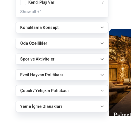
Kendi Plajı Var
7
Show all
+1
Konaklama Konsepti
Oda Özellikleri
Spor ve Aktiviteler
Evcil Hayvan Politikası
Çocuk / Yetişkin Politikası
Yeme İçme Olanakları
Palmet
Marmar