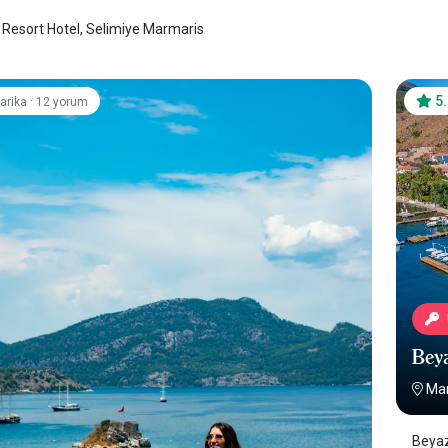
Resort Hotel, Selimiye Marmaris
·
5
arika
12 yorum
Beya
Mar
Beyaz