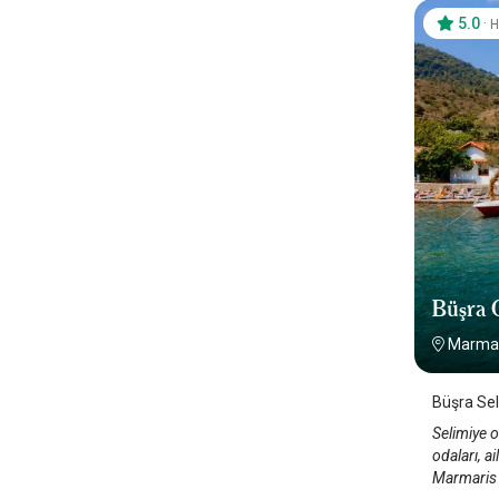
5.0
·
H
Büşra 
Marmar
Büşra Sel
Selimiye o
odaları, ai
Marmaris S