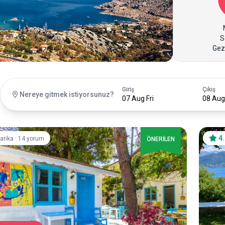
S
Gez
Giriş
Çıkış
Nereye gitmek istiyorsunuz?
07 Aug Fri
08 Aug
·
4
arika
14 yorum
ÖNERİLEN