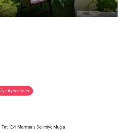
Üye Ayrıcalıkları
l Tatil Evi
maris Selimiye
/
Muğla
 Tatil Evi, Marmaris Selimiye Muğla