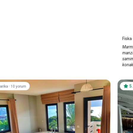
Fisk
Mar
Fiska
Marmar
manzar
samimi
konak
·
5
arika
10 yorum