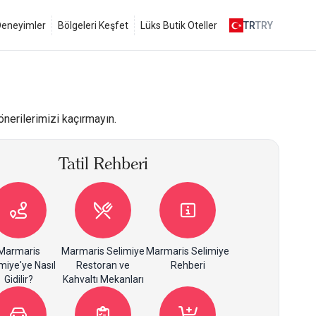
 Deneyimler
Bölgeleri Keşfet
Lüks Butik Oteller
TR
TRY
önerilerimizi kaçırmayın.
Tatil Rehberi
Marmaris
Marmaris Selimiye
Marmaris Selimiye
miye'ye Nasıl
Restoran ve
Rehberi
Gidilir?
Kahvaltı Mekanları