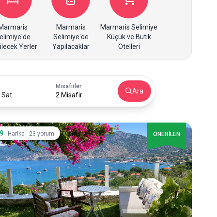
Marmaris
Marmaris
Marmaris Selimiye
elimiye'de
Selimiye'de
Küçük ve Butik
ilecek Yerler
Yapılacaklar
Otelleri
Misafirler
Ara
 Sat
2 Misafir
.9
·
·
Harika
23 yorum
ÖNERİLEN