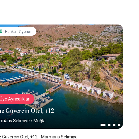
.0
·
·
Harika
7 yorum
Üye Ayrıcalıkları
z Güvercin Otel, +12
maris Selimiye
/
Muğla
 Güvercin Otel, +12 - Marmaris Selimiye