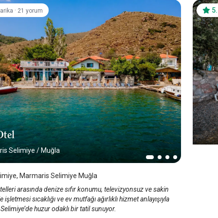
·
5
arika
21 yorum
Otel
is Selimiye
/
Muğla
imiye, Marmaris Selimiye Muğla
telleri arasında denize sıfır konumu, televizyonsuz ve sakin
le işletmesi sıcaklığı ve ev mutfağı ağırlıklı hizmet anlayışıyla
elimiye’de huzur odaklı bir tatil sunuyor.