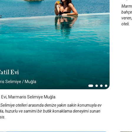
Marmar
bahçe 
veren,
oteli.
atil Evi
is Selimiye
/
Muğla
il Evi, Marmaris Selimiye Muğla
Selimiye otelleri arasında denize yakın sakin konumuyla ev
nda, huzurlu ve samimi bir butik konaklama deneyimi sunan
sis.