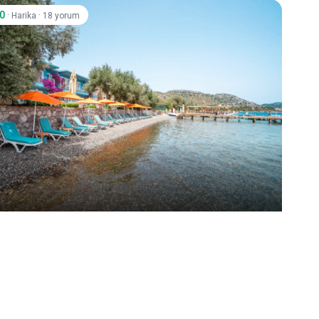
.0
·
·
Harika
18 yorum