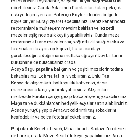
manzarasını seyredebilir, bölgenin
ilk yel değirmenleri
ni
görebilirsiniz. Cunda Adası’nda Rumlardan kalan pek çok
eski yerleşim yeri var.
Pateriça Köyleri
denilen bölgede
böyle bir yer. Burayı ziyaret edebilirsiniz. Deniz kenarındaki
restoranlarda muhteşem mevsim balıkları ve lezzetli
mezeler eşliğinde balık keyfi yapabilirsiniz. Cunda meze
restoranın efsane mezeleri var, yoğurtlu dil balığı harika ve
tavernaları da ayrıca çok güzel, bütün cundayı
görebileceğiniz değirmene mutlaka uğrayın! Dev bir tarihi
kütüphane de bulacaksınız orada...
Adaya özgü
papalina balığı
nın ve çeşitli mezelerin tadına
bakabilirsiniz.
Lokma tatlısı
yiyebilirsiniz. Ünlü
Taş
Kahve
’de akşamüstü bol köpüklü kahvenizi, deniz
manzarasına karşı yudumlayabilirsiniz. Akşamları
merkezde kurulan çarşıyı gezip bolca alışveriş yapabilirsiniz.
Mağaza ve dükkânlardan hediyelik eşyalar satın alabilirsiniz.
Adada yürüyüş yapıp Arnavut kaldırımlı taş sokaklarını
keşfedebilir ve bolca fotoğraf çekebilirsiniz.
Plaj olarak
Kesebir beach, Minas beach, Badavut'un denizi
de harika, orada Muzo Beach'de keyif yapabilirsiniz. Ama