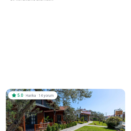
5.0
·
·
Harika
14 yorum