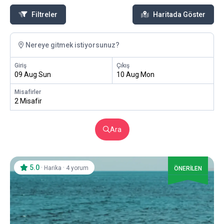
Filtreler
Haritada Göster
Nereye gitmek istiyorsunuz?
Giriş
Çıkış
09 Aug Sun
10 Aug Mon
Misafirler
2 Misafir
Ara
5.0
·
·
Harika
4 yorum
ÖNERİLEN