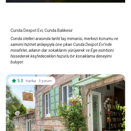
Cunda Despot Evi
Ayvalık Cunda Adası
/
Balıkesir
Cunda Despot Evi, Cunda Balıkesir
Cunda otelleri arasında tarihî taş mimarisi, merkezi konumu ve
samimi hizmet anlayışıyla öne çıkan Cunda Despot Evi’nde
misafirler, adanın dar sokaklarını yürüyerek ve Ege esintisini
hissederek keşfedecekleri huzurlu bir konaklama deneyimi
buluyor.
5.0
·
·
Harika
3 yorum