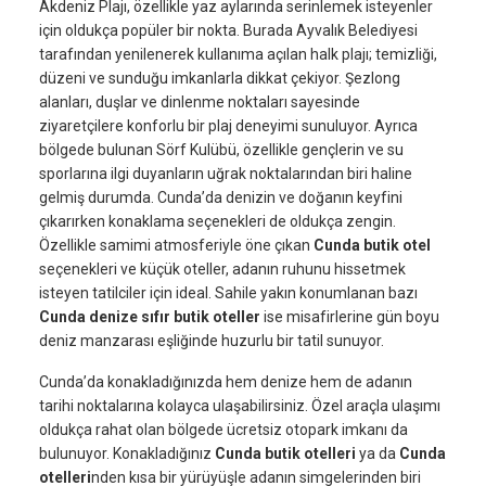
Akdeniz Plajı, özellikle yaz aylarında serinlemek isteyenler
için oldukça popüler bir nokta. Burada Ayvalık Belediyesi
tarafından yenilenerek kullanıma açılan halk plajı; temizliği,
düzeni ve sunduğu imkanlarla dikkat çekiyor. Şezlong
alanları, duşlar ve dinlenme noktaları sayesinde
ziyaretçilere konforlu bir plaj deneyimi sunuluyor. Ayrıca
bölgede bulunan Sörf Kulübü, özellikle gençlerin ve su
sporlarına ilgi duyanların uğrak noktalarından biri haline
gelmiş durumda. Cunda’da denizin ve doğanın keyfini
çıkarırken konaklama seçenekleri de oldukça zengin.
Özellikle samimi atmosferiyle öne çıkan
Cunda butik otel
seçenekleri ve küçük oteller, adanın ruhunu hissetmek
isteyen tatilciler için ideal. Sahile yakın konumlanan bazı
Cunda denize sıfır butik oteller
ise misafirlerine gün boyu
deniz manzarası eşliğinde huzurlu bir tatil sunuyor.
Cunda’da konakladığınızda hem denize hem de adanın
tarihi noktalarına kolayca ulaşabilirsiniz. Özel araçla ulaşımı
oldukça rahat olan bölgede ücretsiz otopark imkanı da
bulunuyor. Konakladığınız
Cunda butik otelleri
ya da
Cunda
otelleri
nden kısa bir yürüyüşle adanın simgelerinden biri