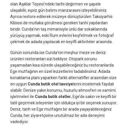
olan Aşıklar Tepesi’ndeki tarihi değirmen ve şapele
ulaşabilir, eşsiz gün batımı manzarasını izleyebilirsiniz.
Ayrıca restore edilerek müzeye dönüştürülen Taksiyarhis
Kilisesi de mutlaka görülmesi gereken tarihi yapılardan
biridir. Cunda’nın taş mimarisiyle ünlü dar sokaklarında
yürüyüş yapmak, eski Rum evlerini keşfetmek ve fotoğraf
çekmek de adada yapılacak en keyifli aktiviteler arasında.
Günün sonunda ise Cunda’nın meşhur meze ve deniz
ürünleri restoranları sizi bekliyor. Otopark sorunu
yaşamadan kısa sürede ulaşabileceğiniz bu restoranlarda
Ege mutfağının en özel lezzetlerini tadabilirsiniz. Adada
konaklama planı yaparken farklı alternatifler arasından size
en uygun
Cunda butik otel tavsiye
lerini incelemek faydalı
olabilir. Denize yakın konumu, huzurlu atmosferi ve samimi
işletmeleri ile
Cunda butik oteller
, Ege’de sakin ve keyifli bir
tatil geçirmek isteyenler için oldukça iyi bir seçenek sunuyor.
Deniz, tarih ve Ege mutfağını bir arada yaşayabileceğiniz
Cunda, her ziyaretçisine unutulmaz bir ada deneyimi
vadediyor.