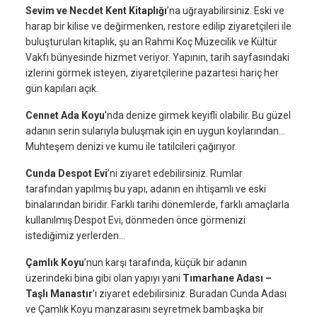
Sevim ve Necdet Kent Kitaplığı
’na uğrayabilirsiniz. Eski ve
harap bir kilise ve değirmenken, restore edilip ziyaretçileri ile
buluşturulan kitaplık, şu an Rahmi Koç Müzecilik ve Kültür
Vakfı bünyesinde hizmet veriyor. Yapının, tarih sayfasındaki
izlerini görmek isteyen, ziyaretçilerine pazartesi hariç her
gün kapıları açık.
Cennet Ada Koyu
’nda denize girmek keyifli olabilir. Bu güzel
adanın serin sularıyla buluşmak için en uygun koylarından…
Muhteşem denizi ve kumu ile tatilcileri çağırıyor.
Cunda Despot Evi
’ni ziyaret edebilirsiniz. Rumlar
tarafından yapılmış bu yapı, adanın en ihtişamlı ve eski
binalarından biridir. Farklı tarihi dönemlerde, farklı amaçlarla
kullanılmış Despot Evi, dönmeden önce görmenizi
istediğimiz yerlerden…
Çamlık Koyu
’nun karşı tarafında, küçük bir adanın
üzerindeki bina gibi olan yapıyı yani
Tımarhane Adası –
Taşlı Manastır
’ı ziyaret edebilirsiniz. Buradan Cunda Adası
ve Çamlık Koyu manzarasını seyretmek bambaşka bir