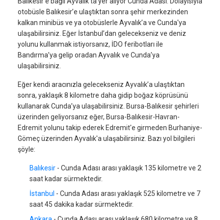
Balıkesir’e bağlı Ayvalık’ta yer alıyor Cunda Adası. Dolayısıyla
otobüsle Balıkesir’e ulaştıktan sonra şehir merkezinden
kalkan minibüs ve ya otobüslerle Ayvalık’a ve Cunda'ya
ulaşabilirsiniz. Eğer İstanbul’dan gelecekseniz ve deniz
yolunu kullanmak istiyorsanız, İDO feribotları ile
Bandırma’ya gelip oradan Ayvalık ve Cunda’ya
ulaşabilirsiniz.
Eğer kendi aracınızla gelecekseniz Ayvalık’a ulaştıktan
sonra, yaklaşık 8 kilometre daha gidip boğaz köprüsünü
kullanarak Cunda’ya ulaşabilirsiniz. Bursa-Balıkesir şehirleri
üzerinden geliyorsanız eğer, Bursa-Balıkesir-Havran-
Edremit yolunu takip ederek Edremit'e girmeden Burhaniye-
Gömeç üzerinden Ayvalık'a ulaşabilirsiniz. Bazı yol bilgileri
şöyle:
Balıkesir
- Cunda Adası arası yaklaşık 135 kilometre ve 2
saat kadar sürmektedir.
İstanbul
- Cunda Adası arası yaklaşık 525 kilometre ve 7
saat 45 dakika kadar sürmektedir.
Ankara
- Cunda Adası arası yaklaşık 680 kilometre ve 8