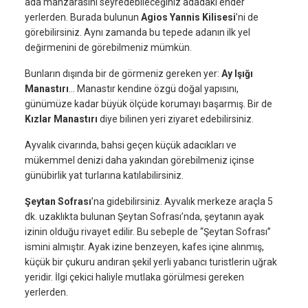
ada manzarasını seyredebileceğiniz adadaki ender
yerlerden. Burada bulunun
Agios Yannis Kilisesi
’ni de
görebilirsiniz. Aynı zamanda bu tepede adanın ilk yel
değirmenini de görebilmeniz mümkün.
Bunların dışında bir de görmeniz gereken yer:
Ay Işığı
Manastırı
… Manastır kendine özgü doğal yapısını,
günümüze kadar büyük ölçüde korumayı başarmış. Bir de
Kızlar Manastırı
diye bilinen yeri ziyaret edebilirsiniz.
Ayvalık civarında, bahsi geçen küçük adacıkları ve
mükemmel denizi daha yakından görebilmeniz içinse
günübirlik yat turlarına katılabilirsiniz.
Şeytan Sofrası
’na gidebilirsiniz. Ayvalık merkeze araçla 5
dk. uzaklıkta bulunan Şeytan Sofrası’nda, şeytanın ayak
izinin olduğu rivayet edilir. Bu sebeple de “Şeytan Sofrası”
ismini almıştır. Ayak izine benzeyen, kafes içine alınmış,
küçük bir çukuru andıran şekil yerli yabancı turistlerin uğrak
yeridir. İlgi çekici haliyle mutlaka görülmesi gereken
yerlerden.