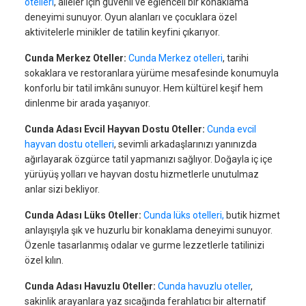
otelleri
, aileler için güvenli ve eğlenceli bir konaklama
deneyimi sunuyor. Oyun alanları ve çocuklara özel
aktivitelerle minikler de tatilin keyfini çıkarıyor.
Cunda Merkez Oteller:
Cunda Merkez otelleri
, tarihi
sokaklara ve restoranlara yürüme mesafesinde konumuyla
konforlu bir tatil imkânı sunuyor. Hem kültürel keşif hem
dinlenme bir arada yaşanıyor.
Cunda Adası Evcil Hayvan Dostu Oteller:
Cunda e
vcil
hayvan dostu otelleri
, sevimli arkadaşlarınızı yanınızda
ağırlayarak özgürce tatil yapmanızı sağlıyor. Doğayla iç içe
yürüyüş yolları ve hayvan dostu hizmetlerle unutulmaz
anlar sizi bekliyor.
Cunda Adası Lüks Oteller:
Cunda lüks otelleri,
butik hizmet
anlayışıyla şık ve huzurlu bir konaklama deneyimi sunuyor.
Özenle tasarlanmış odalar ve gurme lezzetlerle tatilinizi
özel kılın.
Cunda Adası Havuzlu Oteller:
Cunda havuzlu oteller
,
sakinlik arayanlara yaz sıcağında ferahlatıcı bir alternatif