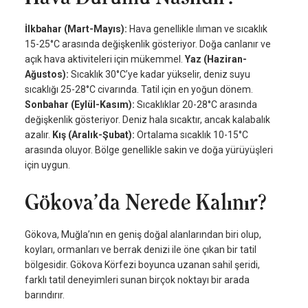
İlkbahar (Mart-Mayıs):
Hava genellikle ılıman ve sıcaklık
15-25°C arasında değişkenlik gösteriyor. Doğa canlanır ve
açık hava aktiviteleri için mükemmel.
Yaz (Haziran-
Ağustos):
Sıcaklık 30°C’ye kadar yükselir, deniz suyu
sıcaklığı 25-28°C civarında. Tatil için en yoğun dönem.
Sonbahar (Eylül-Kasım):
Sıcaklıklar 20-28°C arasında
değişkenlik gösteriyor. Deniz hala sıcaktır, ancak kalabalık
azalır.
Kış (Aralık-Şubat):
Ortalama sıcaklık 10-15°C
arasında oluyor. Bölge genellikle sakin ve doğa yürüyüşleri
için uygun.
Gökova’da Nerede Kalınır?
Gökova, Muğla’nın en geniş doğal alanlarından biri olup,
koyları, ormanları ve berrak denizi ile öne çıkan bir tatil
bölgesidir. Gökova Körfezi boyunca uzanan sahil şeridi,
farklı tatil deneyimleri sunan birçok noktayı bir arada
barındırır.