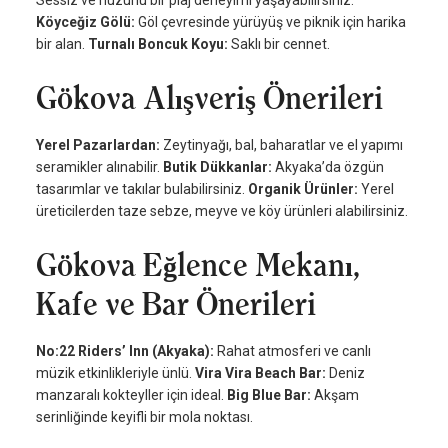
Sessiz ve huzurlu bir plaj deneyimi yaşayabilirsiniz.
Köyceğiz Gölü:
Göl çevresinde yürüyüş ve piknik için harika
bir alan.
Turnalı Boncuk Koyu:
Saklı bir cennet.
Gökova Alışveriş Önerileri
Yerel Pazarlardan:
Zeytinyağı, bal, baharatlar ve el yapımı
seramikler alınabilir.
Butik Dükkanlar:
Akyaka’da özgün
tasarımlar ve takılar bulabilirsiniz.
Organik Ürünler:
Yerel
üreticilerden taze sebze, meyve ve köy ürünleri alabilirsiniz.
Gökova Eğlence Mekanı,
Kafe ve Bar Önerileri
No:22 Riders’ Inn (Akyaka):
Rahat atmosferi ve canlı
müzik etkinlikleriyle ünlü.
Vira Vira Beach Bar:
Deniz
manzaralı kokteyller için ideal.
Big Blue Bar:
Akşam
serinliğinde keyifli bir mola noktası.