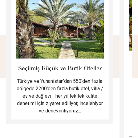
E
Seçilmiş Küçük ve Butik Oteller
Türkiye ve Yunanistan'dan 550'den fazla
Do
bölgede 2200'den fazla butik otel, villa /
ev ve dağ evi - her yıl tek tek kalite
m
denetimi için ziyaret ediliyor, inceleniyor
ve deneyimliyoruz...
B