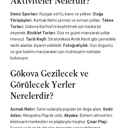
Aktiviteler Nelerdir?
Deniz Sporları:
Rüzgar sörfü, kano ve yelken.
Doğa
Yürüyüşleri:
Azmak Nehri çevresi ve orman yolları.
Tekne
Turları:
Gökova Körfezi’ni keşfetmek için harika bir
seçenek.
Bisiklet Turları:
Düz ve güzel manzaralı yollar
mevcut.
Tarih Keşfi:
Stratonikeia Antik Kenti gibi çevredeki
tarihi alanlar ziyaret edilebilir.
Fotoğrafçılık:
Gün doğumu
ve gün batımı manzaraları için muhteşem noktalar
bulunuyor.
Gökova Gezilecek ve
Görülecek Yerler
Nerelerdir?
Azmak Nehri:
Serin sularıyla popüler bir doğa alanı.
Sedir
Adası:
Kleopatra Plajı ile ünlü.
Akyaka:
Bohem atmosferi,
kiteboard merkezleri ve plajlarıyla meşhur.
Çınar Plajı: