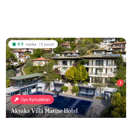
Lu-ix Hotel & Suites
Akyaka
/
Muğla
4.9
·
·
Harika
15 yorum
Üye Ayrıcalıkları
Akyaka Villa Marine Hotel
Akyaka
/
Muğla