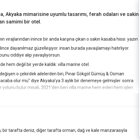
, Akyaka mimarisine uyumlu tasarımı, ferah odaları ve sakin
n samimi bir otel.
in virajlarından inince bir anda karşına çıkan o sakin kasaba hissi. yazın
ilince dayanılmaz güzelleşiyor. insan burada yavaşlamayı hatırlıyor.
unu ciddiye alıp yavaşlıyorsun.
hem değil bir yerde kaldık: villa marine otel.
 değişen o çekirdek ailelerden biri, Pınar Gökgöl Gümüş & Osman
"acaba olur mu" diye Akyaka’ya 3 aylık bir denemeye gelmişler. sonra
yolunu bulur misali, 2021'den beri villa marine hem evleri hem işleri
ğırlanmak istiyorsak öyle" diye ağırlıyorlar. sanki asıl meslekleri buymuş
sinde bir teras ya da balkon var, ve hepsi manzaraya bakıyor. bazıları
ıları Sakar tepesi'ne, bazıları alabildiğine uzanan Gökova körfezi'ne. bir
ar duruyor. bu kış yangın yönetmeliği için o tavanları kapatmamak adına
 bir tarafta deniz, diğer tarafta orman, dağ ve kale manzarasıyla
ış. bu eforu odada tavana bakınca anlıyorsun.