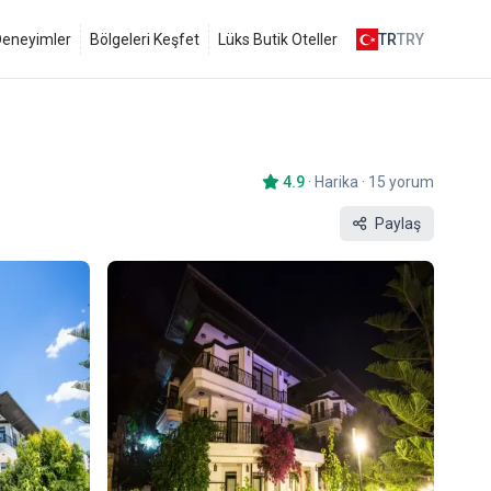
 Deneyimler
Bölgeleri Keşfet
Lüks Butik Oteller
TR
TRY
4.9
·
Harika
·
15 yorum
Paylaş