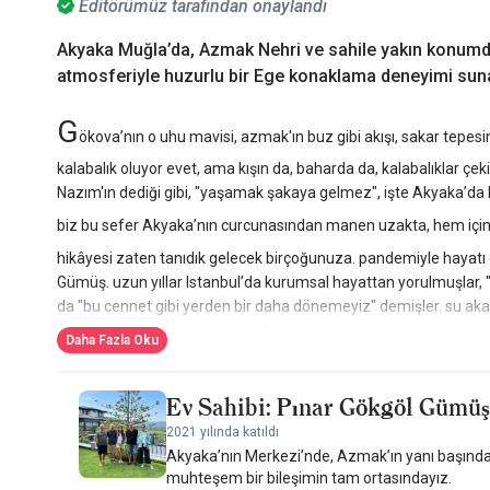
Editörümüz tarafından onaylandı
Akyaka Muğla’da, Azmak Nehri ve sahile yakın konumda
atmosferiyle huzurlu bir Ege konaklama deneyimi suna
G
ökova’nın o uhu mavisi, azmak'ın buz gibi akışı, sakar tepesin
kalabalık oluyor evet, ama kışın da, baharda da, kalabalıklar çek
Nazım'ın dediği gibi, "yaşamak şakaya gelmez", işte Akyaka’da b
biz bu sefer Akyaka’nın curcunasından manen uzakta, hem içinde 
hikâyesi zaten tanıdık gelecek birçoğunuza. pandemiyle hayatı
Gümüş. uzun yıllar Istanbul’da kurumsal hayattan yorulmuşlar, 
da "bu cennet gibi yerden bir daha dönemeyiz" demişler. su akar 
olmuş. 5 yıldır da misafirlerini, "nereye gidersek gidelim nasıl a
Daha Fazla Oku
gibi, öyle diyorlar, insan da inanıyor.
mimari tarafı Akyaka ruhuna tam oturuyor. oda ve dairelerin hep
Ev Sahibi: Pınar Gökgöl Gümüş
az kişinin bildiği, hala ziyarete açılamayan Akyaka kalesine, baz
2021 yılında katıldı
kısmında Nail Çakırhan imzalı o meşhur el işçiliği ahşap tavanl
Akyaka’nın Merkezi’nde, Azmak’ın yanı başında;
ekip günlerce sadece fırçayla yangına dayanıklı vernik uygulam
muhteşem bir bileşimin tam ortasındayız.