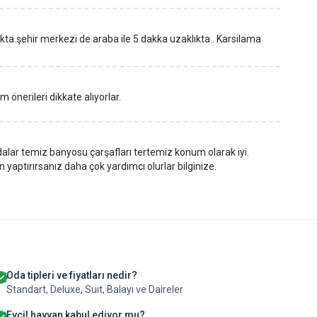
kta.şehir merkezi de araba ile 5 dakka uzaklıkta.. Karsilama
üm önerileri dikkate alıyorlar.
Odalar temiz banyosu çarşafları tertemiz konum olarak iyi.
yaptırırsanız daha çok yardımcı olurlar bilginize.
Oda tipleri ve fiyatları nedir?
Standart, Deluxe, Suit, Balayı ve Daireler
Evcil hayvan kabul ediyor mu?