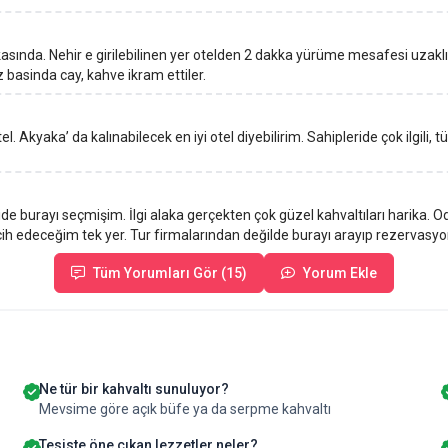
asında. Nehir e girilebilinen yer otelden 2 dakka yürüme mesafesi uzaklı
 basinda cay, kahve ikram ettiler.
l. Akyaka’ da kalınabilecek en iyi otel diyebilirim. Sahipleride çok ilgili, t
ide burayı seçmişim. İlgi alaka gerçekten çok güzel kahvaltıları harika. 
h edeceğim tek yer. Tur firmalarından değilde burayı arayıp rezervasyon 
Tüm Yorumları Gör (15)
Yorum Ekle
Ne tür bir kahvaltı sunuluyor?
Mevsime göre açık büfe ya da serpme kahvaltı
Tesiste öne çıkan lezzetler neler?