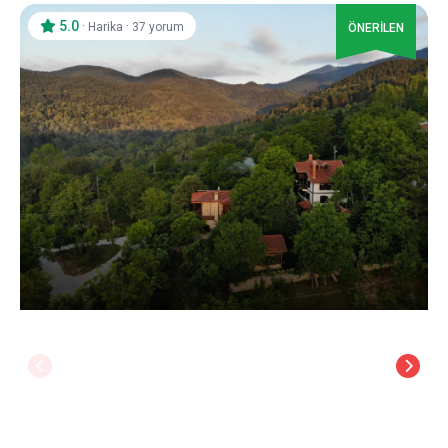
5.0
·
·
Harika
37 yorum
ÖNERİLEN