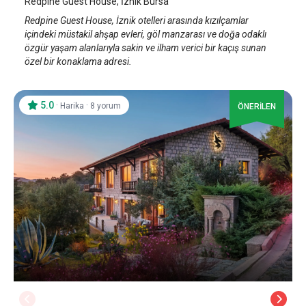
Redpine Guest House, İznik Bursa
Redpine Guest House, İznik otelleri arasında kızılçamlar
içindeki müstakil ahşap evleri, göl manzarası ve doğa odaklı
özgür yaşam alanlarıyla sakin ve ilham verici bir kaçış sunan
özel bir konaklama adresi.
5.0
·
·
Harika
8 yorum
ÖNERİLEN