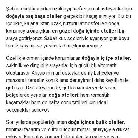
Şehrin gürültüsünden uzaklaşıp nefes almak isteyenler için
doğayla baş başa oteller
gerçek bir kaçış sunuyor. Biz bu
içerikte, kalabalıktan uzak, huzurlu atmosferi ve doğal
konumuyla öne çıkan
en güzel doğa içinde otelleri
bir
araya getiriyoruz. Sabah kuş sesleriyle uyanıyor, gün boyu
temiz havanın ve yeşilin tadını çıkarıyorsunuz.
Özellikle orman içinde konumlanan
doğayla iç içe oteller
,
sakinlik ve dinginlik arayanlar için güçlü bir alternatif
oluşturuyor. Ahşap mimari detaylar, geniş bahçeler ve
manzaralı teraslar konaklama deneyimini daha keyifli hale
getiriyor. Dağ eteklerinde, göl kenarında ya da kırsal
bölgelerde yer alan
doğa otelleri
, hem romantik
kaçamaklar hem de hafta sonu tatilleri için ideal
seçenekler sunuyor.
Son yıllarda popülerliği artan
doğa içinde butik oteller
,
minimal tasarım ve sürdürülebilir mimari anlayışıyla dikkat
çekiyor. Bungalov konseptli tesisler, taş evler ve cam