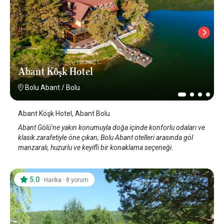
Abant Köşk Hotel
Bolu Abant
/
Bolu
Abant Köşk Hotel, Abant Bolu
Abant Gölü’ne yakın konumuyla doğa içinde konforlu odaları ve
klasik zarafetiyle öne çıkan; Bolu Abant otelleri arasında göl
manzaralı, huzurlu ve keyifli bir konaklama seçeneği.
5.0
·
·
Harika
8 yorum