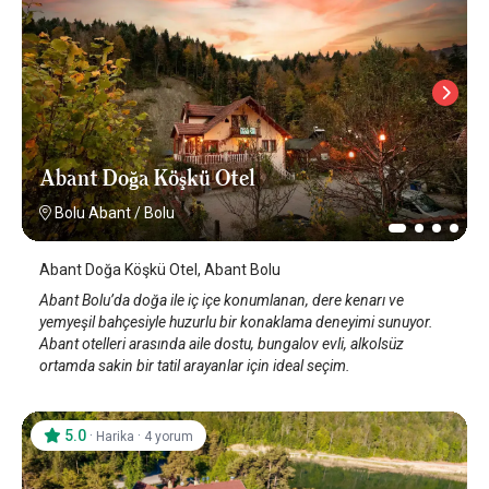
Abant Doğa Köşkü Otel
Bolu Abant
/
Bolu
Abant Doğa Köşkü Otel, Abant Bolu
Abant Bolu’da doğa ile iç içe konumlanan, dere kenarı ve
yemyeşil bahçesiyle huzurlu bir konaklama deneyimi sunuyor.
Abant otelleri arasında aile dostu, bungalov evli, alkolsüz
ortamda sakin bir tatil arayanlar için ideal seçim.
5.0
·
·
Harika
4 yorum