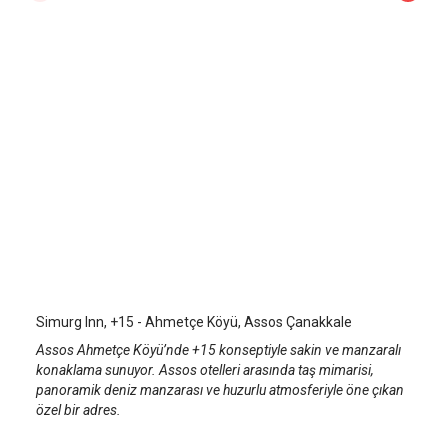
Simurg Inn, +15 - Ahmetçe Köyü
Assos
/
Çanakkale
Simurg Inn, +15 - Ahmetçe Köyü, Assos Çanakkale
Assos Ahmetçe Köyü’nde +15 konseptiyle sakin ve manzaralı
konaklama sunuyor. Assos otelleri arasında taş mimarisi,
panoramik deniz manzarası ve huzurlu atmosferiyle öne çıkan
özel bir adres.