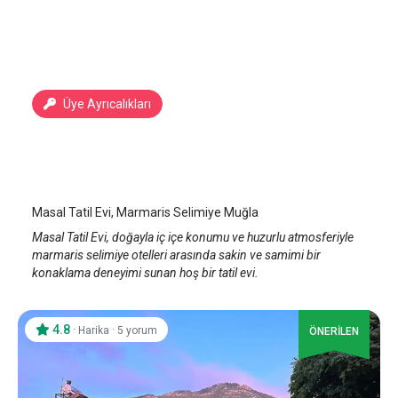
Üye Ayrıcalıkları
Masal Tatil Evi
Marmaris Selimiye
/
Muğla
Masal Tatil Evi, Marmaris Selimiye Muğla
Masal Tatil Evi, doğayla iç içe konumu ve huzurlu atmosferiyle
marmaris selimiye otelleri arasında sakin ve samimi bir
konaklama deneyimi sunan hoş bir tatil evi.
4.8
·
·
Harika
5 yorum
ÖNERİLEN