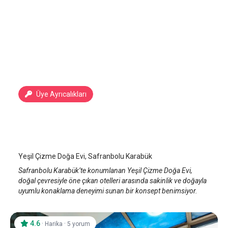
Üye Ayrıcalıkları
Yeşil Çizme Doğa Evi
Safranbolu
/
Karabük
Yeşil Çizme Doğa Evi, Safranbolu Karabük
Safranbolu Karabük’te konumlanan Yeşil Çizme Doğa Evi,
doğal çevresiyle öne çıkan otelleri arasında sakinlik ve doğayla
uyumlu konaklama deneyimi sunan bir konsept benimsiyor.
4.6
·
·
Harika
5 yorum