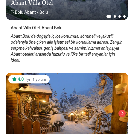
Abant Villa Otel
Bolu Abant
/
Bolu
Abant Villa Otel, Abant Bolu
Abant Bolu’da doğayla iç içe konumda, şömineli ve jakuzili
odalarıyla öne çıkan aile işletmesi bir konaklama adresi. Zengin
serpme kahvaltısı, geniş bahçesi ve samimi hizmet anlayışıyla
Abant otelleri arasında huzurlu ve lüks bir tatil arayanlar için
ideal.
4.0
·
·
İyi
1 yorum