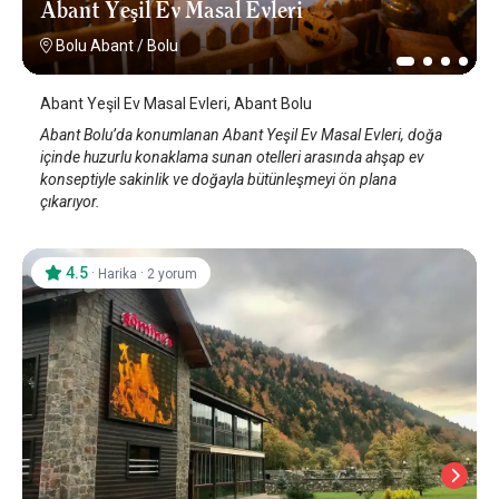
Abant Yeşil Ev Masal Evleri
Bolu Abant
/
Bolu
Abant Yeşil Ev Masal Evleri, Abant Bolu
Abant Bolu’da konumlanan Abant Yeşil Ev Masal Evleri, doğa
içinde huzurlu konaklama sunan otelleri arasında ahşap ev
konseptiyle sakinlik ve doğayla bütünleşmeyi ön plana
çıkarıyor.
4.5
·
·
Harika
2 yorum