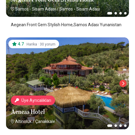
Samos - Sisam Adası
/
Samos - Sisam Adası
Aegean Front Gem Stylish Home,Samos Adası Yunanistan
4.7
·
·
Harika
30 yorum
Üye Ayrıcalıkları
Aeneas Hotel
Altınoluk
/
Çanakkale