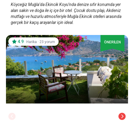
Köyceğiz Muğla’da Ekincik Koyu’nda denize sıfır konumda yer
alan sakin ve doğa ile iç içe bir otel. Çocuk dostu plajı, Akdeniz
mutfağı ve huzurlu atmosferiyle Muğla Ekincik otelleri arasında
gerçek bir kaçış arayanlar için ideal.
4.9
·
·
Harika
23 yorum
ÖNERİLEN