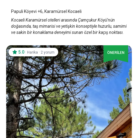
Papuli Köyevi +6, Karamürsel Kocaeli
Kocaeli Karamürsel otelleri arasında Çamçukur Köyü’nün
doğasında, taş mimarisi ve yetişkin konseptiyle huzurlu, samimi
ve sakin bir konaklama deneyimi sunan özel bir kaçış noktası.
5.0
·
·
Harika
2 yorum
ÖNERİLEN