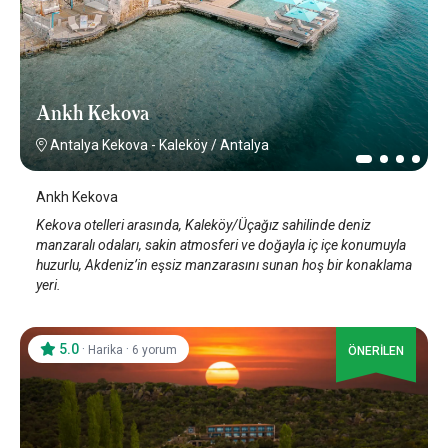
Ankh Kekova
Antalya Kekova - Kaleköy
/
Antalya
Ankh Kekova
Kekova otelleri arasında, Kaleköy/Üçağız sahilinde deniz
manzaralı odaları, sakin atmosferi ve doğayla iç içe konumuyla
huzurlu, Akdeniz’in eşsiz manzarasını sunan hoş bir konaklama
yeri.
5.0
·
·
Harika
6 yorum
ÖNERİLEN