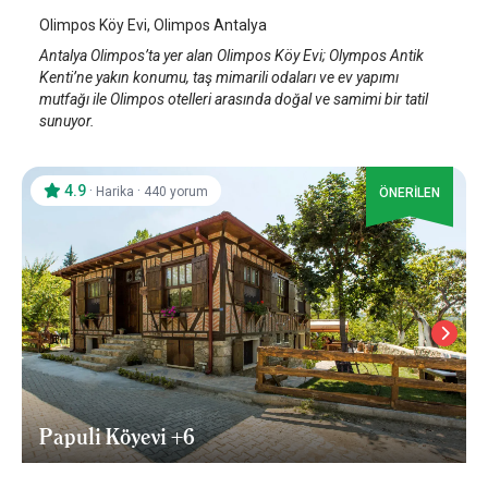
Olimpos Köy Evi, Olimpos Antalya
Antalya Olimpos’ta yer alan Olimpos Köy Evi; Olympos Antik
Kenti’ne yakın konumu, taş mimarili odaları ve ev yapımı
mutfağı ile Olimpos otelleri arasında doğal ve samimi bir tatil
sunuyor.
4.9
·
·
Harika
440 yorum
ÖNERİLEN
Papuli Köyevi +6
Karamürsel
/
Kocaeli - İzmit