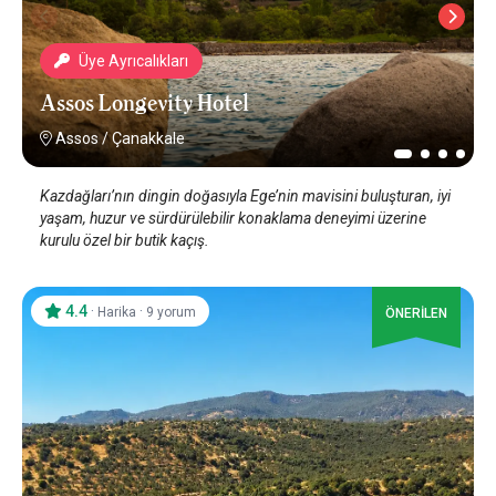
Üye Ayrıcalıkları
Assos Longevity Hotel
Assos
/
Çanakkale
Kazdağları’nın dingin doğasıyla Ege’nin mavisini buluşturan, iyi
yaşam, huzur ve sürdürülebilir konaklama deneyimi üzerine
kurulu özel bir butik kaçış.
4.4
·
·
Harika
9 yorum
ÖNERİLEN