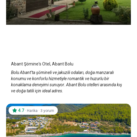
Abant Şömine's Otel
Bolu Abant
/
Bolu
Abant Şömine's Otel, Abant Bolu
Bolu Abant’ta şömineli ve jakuzili odaları, doğa manzaralı
konumu ve konforlu hizmetiyle romantik ve huzurlu bir
konaklama deneyimi sunuyor. Abant Bolu otelleri arasında kış
ve doğa tatili için ideal adres.
4.7
·
·
Harika
3 yorum