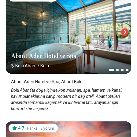
Abant Aden Hotel ve Spa
Bolu Abant
/
Bolu
Abant Aden Hotel ve Spa, Abant Bolu
Bolu Abant’ta doğa içinde konumlanan, spa, hamam ve kapalı
havuz olanaklarına sahip modern bir dağ oteli. Abant otelleri
arasında romantik kaçamak ve dinlenme tatili arayanlar için
konforlu bir seçenek.
4.7
·
·
Harika
3 yorum