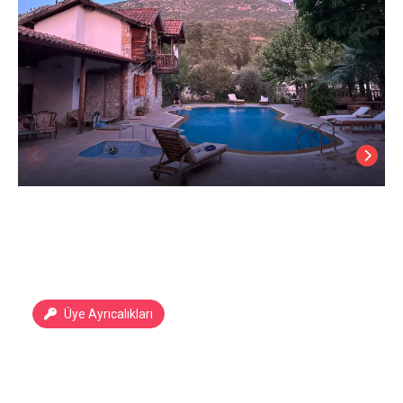
Üye Ayrıcalıkları
Olimpos Köy Evi
Antalya Olimpos
/
Antalya