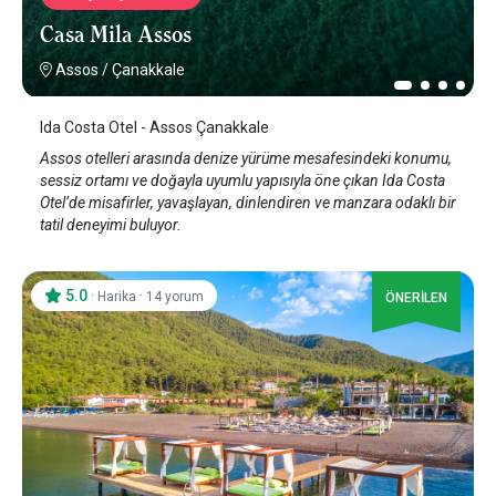
Casa Mila Assos
Assos
/
Çanakkale
Ida Costa Otel - Assos Çanakkale
Assos otelleri arasında denize yürüme mesafesindeki konumu,
sessiz ortamı ve doğayla uyumlu yapısıyla öne çıkan Ida Costa
Otel’de misafirler, yavaşlayan, dinlendiren ve manzara odaklı bir
tatil deneyimi buluyor.
5.0
·
·
Harika
14 yorum
ÖNERİLEN