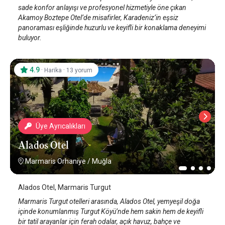
sade konfor anlayışı ve profesyonel hizmetiyle öne çıkan
Akamoy Boztepe Otel’de misafirler, Karadeniz’in eşsiz
panoraması eşliğinde huzurlu ve keyifli bir konaklama deneyimi
buluyor.
4.9
·
·
Harika
13 yorum
Üye Ayrıcalıkları
Alados Otel
Marmaris Orhaniye
/
Muğla
Alados Otel, Marmaris Turgut
Marmaris Turgut otelleri arasında, Alados Otel, yemyeşil doğa
içinde konumlanmış Turgut Köyü’nde hem sakin hem de keyifli
bir tatil arayanlar için ferah odalar, açık havuz, bahçe ve