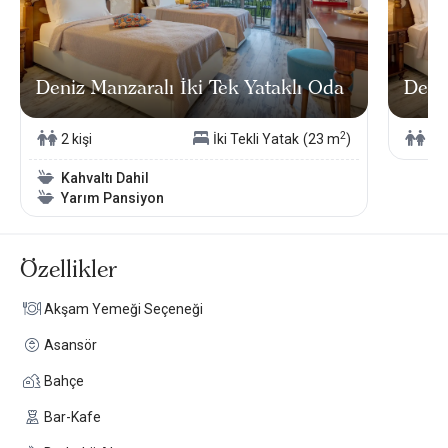
Deniz Manzaralı İki Tek Yataklı Oda
Deniz
2
2 kişi
İki Tekli Yatak
(23 m
)
2 k
Kahvaltı Dahil
Yarım Pansiyon
Özellikler
Akşam Yemeği Seçeneği
Asansör
Bahçe
Bar-Kafe