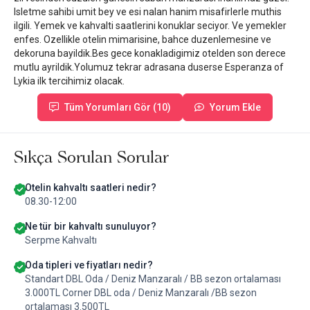
Isletme sahibi umit bey ve esi nalan hanim misafirlerle muthis
ilgili. Yemek ve kahvalti saatlerini konuklar seciyor. Ve yemekler
enfes. Ozellikle otelin mimarisine, bahce duzenlemesine ve
dekoruna bayildik.Bes gece konakladigimiz otelden son derece
mutlu ayrildik.Yolumuz tekrar adrasana duserse Esperanza of
Lykia ilk tercihimiz olacak.
Tüm Yorumları Gör (10)
Yorum Ekle
Sıkça Sorulan Sorular
Otelin kahvaltı saatleri nedir?
08.30-12:00
Ne tür bir kahvaltı sunuluyor?
Serpme Kahvaltı
Oda tipleri ve fiyatları nedir?
Standart DBL Oda / Deniz Manzaralı / BB sezon ortalaması
3.000TL Corner DBL oda / Deniz Manzaralı /BB sezon
ortalaması 3.500TL