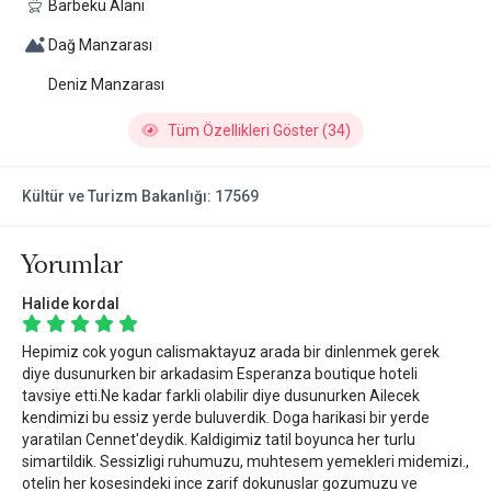
Barbekü Alanı
Dağ Manzarası
Deniz Manzarası
Tüm Özellikleri Göster (34)
Kültür ve Turizm Bakanlığı: 17569
Yorumlar
Halide kordal
Hepimiz cok yogun calismaktayuz arada bir dinlenmek gerek
diye dusunurken bir arkadasim Esperanza boutique hoteli
tavsiye etti.Ne kadar farkli olabilir diye dusunurken Ailecek
kendimizi bu essiz yerde buluverdik. Doga harikasi bir yerde
yaratilan Cennet'deydik. Kaldigimiz tatil boyunca her turlu
simartildik. Sessizligi ruhumuzu, muhtesem yemekleri midemizi.,
otelin her kosesindeki ince zarif dokunuslar gozumuzu ve