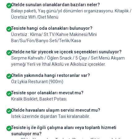
Otelde sunulan olanaklardan bazıları neler?
Balayı paketi, Yaş günü/yıl dönümleri organizasyonu. Kitaplık /
Ücretsiz Wifi /Diet Menü
Tesiste hangi oda olanakları bulunuyor?
Ücretsiz : Klima/ St.TV/Kahve Makinesi/Mini
Bar/Su/Fön/Banyo Seti/Terlik/Kasa
Otelde ne tür yiyecek ve içecek seçenekleri sunuluyor?
Serpme Kahvaltı / Öğlen Snack / 5 Çayı / Set Menü Akşam
yemeği Yerli ve İthal Alkolü ve Alkolsüz içecekler.
Otelin yakınında hangi restoranlar var?
Öz Lykia Resturant (900m)
Tesiste spor olanakları mevcut mu?
Kiralık Bisiklet, Basket Potası.
Otelde havaalanı ulaşım servisi mevcut mu?
İstek üzerinde dışardan Taxi kiralanabilir.
Tesiste iş ile ilgili çalışma alanı veya toplantı hizmeti
sunuluyor mu?