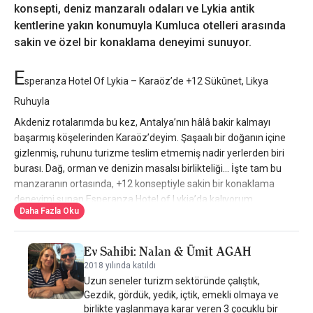
konsepti, deniz manzaralı odaları ve Lykia antik
kentlerine yakın konumuyla Kumluca otelleri arasında
sakin ve özel bir konaklama deneyimi sunuyor.
E
speranza Hotel Of Lykia – Karaöz’de +12 Sükûnet, Likya
Ruhuyla
Akdeniz rotalarımda bu kez, Antalya’nın hâlâ bakir kalmayı
başarmış köşelerinden Karaöz’deyim. Şaşaalı bir doğanın içine
gizlenmiş, ruhunu turizme teslim etmemiş nadir yerlerden biri
burası. Dağ, orman ve denizin masalsı birlikteliği… İşte tam bu
manzaranın ortasında, +12 konseptiyle sakin bir konaklama
deneyimi sunan Esperanza Hotel of Lykia’da kalıyorum.
Daha Fazla Oku
Biz Küçük ve Butik Oteller Sitesi editörleri için bazı yerler
“kaçamak” değil, bilinçli bir yavaşlama alanıdır. Esperanza tam
Ev Sahibi: Nalan & Ümit AGAH
olarak böyle bir yer. Özellikle sonbahar ve kış aylarında sessizlik,
inziva, yürüyüş ve kültürel keşif arayanlar için Kumluca otelleri
2018 yılında katıldı
Uzun seneler turizm sektöründe çalıştık,
arasında ayrı bir noktada duruyor.
Gezdik, gördük, yedik, içtik, emekli olmaya ve
Likya Coğrafyasının Kalbinde
birlikte yaşlanmaya karar veren 3 çocuklu bir