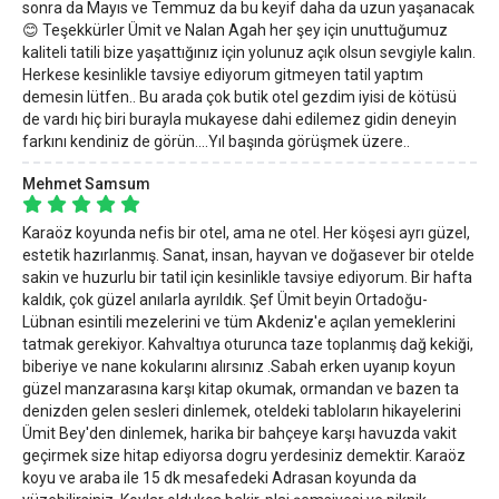
sonra da Mayıs ve Temmuz da bu keyif daha da uzun yaşanacak
😊 Teşekkürler Ümit ve Nalan Agah her şey için unuttuğumuz
kaliteli tatili bize yaşattığınız için yolunuz açık olsun sevgiyle kalın.
Herkese kesinlikle tavsiye ediyorum gitmeyen tatil yaptım
demesin lütfen.. Bu arada çok butik otel gezdim iyisi de kötüsü
de vardı hiç biri burayla mukayese dahi edilemez gidin deneyin
farkını kendiniz de görün....Yıl başında görüşmek üzere..
Mehmet Samsum
Karaöz koyunda nefis bir otel, ama ne otel. Her köşesi ayrı güzel,
estetik hazırlanmış. Sanat, insan, hayvan ve doğasever bir otelde
sakin ve huzurlu bir tatil için kesinlikle tavsiye ediyorum. Bir hafta
kaldık, çok güzel anılarla ayrıldık. Şef Ümit beyin Ortadoğu-
Lübnan esintili mezelerini ve tüm Akdeniz'e açılan yemeklerini
tatmak gerekiyor. Kahvaltıya oturunca taze toplanmış dağ kekiği,
biberiye ve nane kokularını alırsınız .Sabah erken uyanıp koyun
güzel manzarasına karşı kitap okumak, ormandan ve bazen ta
denizden gelen sesleri dinlemek, oteldeki tabloların hikayelerini
Ümit Bey'den dinlemek, harika bir bahçeye karşı havuzda vakit
geçirmek size hitap ediyorsa dogru yerdesiniz demektir. Karaöz
koyu ve araba ile 15 dk mesafedeki Adrasan koyunda da