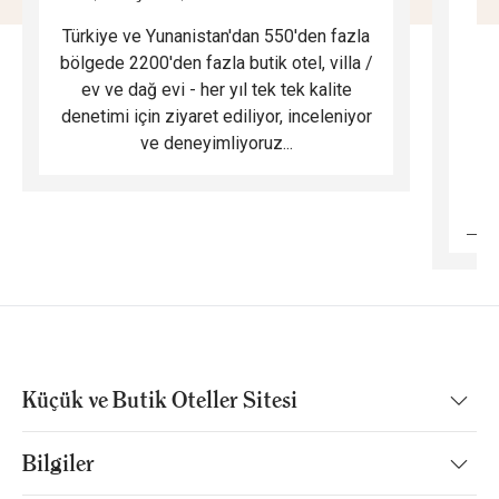
Türkiye ve Yunanistan'dan 550'den fazla
Do
bölgede 2200'den fazla butik otel, villa /
ev ve dağ evi - her yıl tek tek kalite
m
denetimi için ziyaret ediliyor, inceleniyor
ve deneyimliyoruz...
B
Küçük ve Butik Oteller Sitesi
Bilgiler