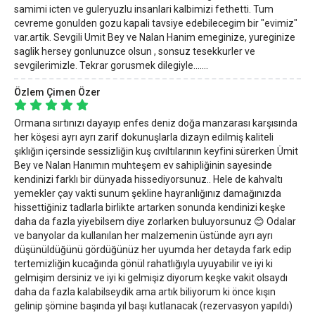
samimi icten ve guleryuzlu insanlari kalbimizi fethetti. Tum
cevreme gonulden gozu kapali tavsiye edebilecegim bir "evimiz"
var.artik. Sevgili Umit Bey ve Nalan Hanim emeginize, yureginize
saglik hersey gonlunuzce olsun , sonsuz tesekkurler ve
sevgilerimizle. Tekrar gorusmek dilegiyle.......
Özlem Çimen Özer
Ormana sırtınızı dayayıp enfes deniz doğa manzarası karşısında
her köşesi ayrı ayrı zarif dokunuşlarla dizayn edilmiş kaliteli
şıklığın içersinde sessizliğin kuş cıvıltılarının keyfini sürerken Ümit
Bey ve Nalan Hanımın muhteşem ev sahipliğinin sayesinde
kendinizi farklı bir dünyada hissediyorsunuz.. Hele de kahvaltı
yemekler çay vakti sunum şekline hayranlığınız damağınızda
hissettiğiniz tadlarla birlikte artarken sonunda kendinizi keşke
daha da fazla yiyebilsem diye zorlarken buluyorsunuz 😊 Odalar
ve banyolar da kullanılan her malzemenin üstünde ayrı ayrı
düşünüldüğünü gördüğünüz her uyumda her detayda fark edip
tertemizliğin kucağında gönül rahatlığıyla uyuyabilir ve iyi ki
gelmişim dersiniz ve iyi ki gelmişiz diyorum keşke vakit olsaydı
daha da fazla kalabilseydik ama artık biliyorum ki önce kışın
gelinip şömine başında yıl başı kutlanacak (rezervasyon yapıldı)