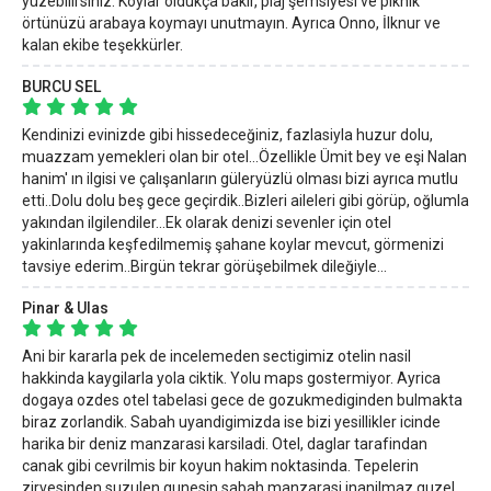
yüzebilirsiniz. Koylar oldukça bakir, plaj şemsiyesi ve piknik
örtünüzü arabaya koymayı unutmayın. Ayrıca Onno, İlknur ve
kalan ekibe teşekkürler.
BURCU SEL
Kendinizi evinizde gibi hissedeceğiniz, fazlasiyla huzur dolu,
muazzam yemekleri olan bir otel...Özellikle Ümit bey ve eşi Nalan
hanim' ın ilgisi ve çalışanların güleryüzlü olması bizi ayrıca mutlu
etti..Dolu dolu beş gece geçirdik..Bizleri aileleri gibi görüp, oğlumla
yakından ilgilendiler...Ek olarak denizi sevenler için otel
yakinlarında keşfedilmemiş şahane koylar mevcut, görmenizi
tavsiye ederim..Birgün tekrar görüşebilmek dileğiyle...
Pinar & Ulas
Ani bir kararla pek de incelemeden sectigimiz otelin nasil
hakkinda kaygilarla yola ciktik. Yolu maps gostermiyor. Ayrica
dogaya ozdes otel tabelasi gece de gozukmediginden bulmakta
biraz zorlandik. Sabah uyandigimizda ise bizi yesillikler icinde
harika bir deniz manzarasi karsiladi. Otel, daglar tarafindan
canak gibi cevrilmis bir koyun hakim noktasinda. Tepelerin
zirvesinden suzulen gunesin sabah manzarasi inanilmaz guzel.