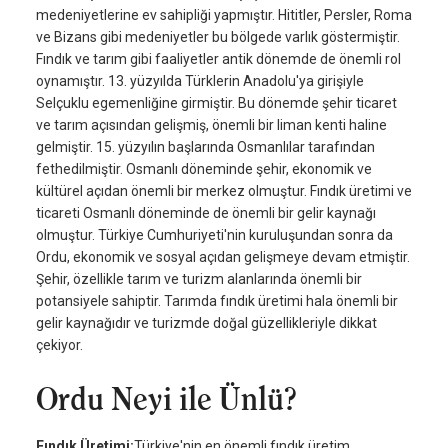
medeniyetlerine ev sahipliği yapmıştır. Hititler, Persler, Roma
ve Bizans gibi medeniyetler bu bölgede varlık göstermiştir.
Fındık ve tarım gibi faaliyetler antik dönemde de önemli rol
oynamıştır. 13. yüzyılda Türklerin Anadolu'ya girişiyle
Selçuklu egemenliğine girmiştir. Bu dönemde şehir ticaret
ve tarım açısından gelişmiş, önemli bir liman kenti haline
gelmiştir. 15. yüzyılın başlarında Osmanlılar tarafından
fethedilmiştir. Osmanlı döneminde şehir, ekonomik ve
kültürel açıdan önemli bir merkez olmuştur. Fındık üretimi ve
ticareti Osmanlı döneminde de önemli bir gelir kaynağı
olmuştur. Türkiye Cumhuriyeti'nin kuruluşundan sonra da
Ordu, ekonomik ve sosyal açıdan gelişmeye devam etmiştir.
Şehir, özellikle tarım ve turizm alanlarında önemli bir
potansiyele sahiptir. Tarımda fındık üretimi hala önemli bir
gelir kaynağıdır ve turizmde doğal güzellikleriyle dikkat
çekiyor.
Ordu Neyi ile Ünlü?
Fındık Üretimi:
Türkiye'nin en önemli fındık üretim