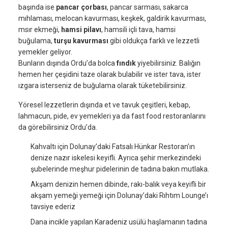
başında ise
pancar çorbası
, pancar sarması, sakarca
mıhlaması, melocan kavurması, keşkek, galdirik kavurması,
msır ekmeği,
hamsi pilavı
, hamsili içli tava, hamsi
buğulama,
turşu kavurması
gibi oldukça farklı ve lezzetli
yemekler geliyor.
Bunların dışında Ordu’da bolca
fındık
yiyebilirsiniz. Balığın
hemen her çeşidini taze olarak bulabilir ve ister tava, ister
ızgara isterseniz de buğulama olarak tüketebilirsiniz.
Yöresel lezzetlerin dışında et ve tavuk çeşitleri, kebap,
lahmacun, pide, ev yemekleri ya da fast food restoranlarını
da görebilirsiniz Ordu’da.
Kahvaltı için Dolunay’daki Fatsalı Hünkar Restoran’ın
denize nazır iskelesi keyifli. Ayrıca şehir merkezindeki
şubelerinde meşhur pidelerinin de tadına bakın mutlaka.
Akşam denizin hemen dibinde, rakı-balık veya keyifli bir
akşam yemeği yemeği için Dolunay’daki Rıhtım Lounge’ı
tavsiye ederiz
Dana incikle yapılan Karadeniz usülü haşlamanın tadına