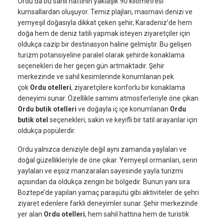
Ordu’da bu sahil hattının yaklaşık 90 kilometresi
kumsallardan oluşuyor. Temiz plajları, masmavi denizi ve
yemyeşil doğasıyla dikkat çeken şehir, Karadeniz’de hem
doğa hem de deniz tatili yapmak isteyen ziyaretçiler için
oldukça cazip bir destinasyon haline gelmiştir. Bu gelişen
turizm potansiyeline paralel olarak şehirde konaklama
seçenekleri de her geçen gün artmaktadır. Şehir
merkezinde ve sahil kesimlerinde konumlanan pek
çok
Ordu otelleri
, ziyaretçilere konforlu bir konaklama
deneyimi sunar. Özellikle samimi atmosferleriyle öne çıkan
Ordu butik otelleri
ve doğayla iç içe konumlanan
Ordu
butik otel
seçenekleri, sakin ve keyifli bir tatil arayanlar için
oldukça popülerdir.
Ordu yalnızca deniziyle değil aynı zamanda yaylaları ve
doğal güzellikleriyle de öne çıkar. Yemyeşil ormanları, serin
yaylaları ve eşsiz manzaraları sayesinde yayla turizmi
açısından da oldukça zengin bir bölgedir. Bunun yanı sıra
Boztepe’de yapılan yamaç paraşütü gibi aktiviteler de şehri
ziyaret edenlere farklı deneyimler sunar. Şehir merkezinde
yer alan
Ordu otelleri
, hem sahil hattına hem de turistik