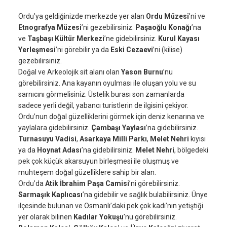
Ordu’ya geldiğinizde merkezde yer alan
Ordu Müzesi
’ni ve
Etnografya Müzesi
’ni gezebilirsiniz.
Paşaoğlu Konağı
’na
ve
Taşbaşı Kültür Merkezi
’ne gidebilirsiniz.
Kurul Kayası
Yerleşmesi
’ni görebilir ya da
Eski Cezaevi
’ni (kilise)
gezebilirsiniz.
Doğal ve Arkeolojik sit alanı olan
Yason Burnu
’nu
görebilirsiniz. Ana kayanın oyulması ile oluşan yolu ve su
sarnıcını görmelisiniz. Üstelik burası son zamanlarda
sadece yerli değil, yabancı turistlerin de ilgisini çekiyor.
Ordu’nun doğal güzelliklerini görmek için deniz kenarına ve
yaylalara gidebilirsiniz.
Çambaşı Yaylası
’na gidebilirsiniz.
Turnasuyu Vadisi
,
Asarkaya Milli Parkı
,
Melet Nehri
kıyısı
ya da
Hoynat Adası
’na gidebilirsiniz.
Melet Nehri
, bölgedeki
pek çok küçük akarsuyun birleşmesi ile oluşmuş ve
muhteşem doğal güzelliklere sahip bir alan.
Ordu’da
Atik İbrahim Paşa Camisi
’ni görebilirsiniz.
Sarmaşık Kaplıcası
’na gidebilir ve sağlık bulabilirsiniz. Ünye
ilçesinde bulunan ve Osmanlı’daki pek çok kadı’nın yetiştiği
yer olarak bilinen
Kadılar Yokuşu
’nu görebilirsiniz.