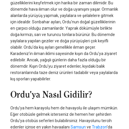
güzelliklerini keşfetmek için harika bir zaman dilimidir. Bu
dönemde hava ılıman olur ve doğa uyanışını yaşar. Ormanlık
alanlarda yürüyüş yapmak, yaylalara ve şelalelere gitmek
için idealdir. Sonbahar ayları, Ordu'nun doğal güzelliklerinin
en çarpıcı olduğu zamanlardır. Yaprak dökümüyle birlikte
doğa kırmızı, sarı ve turuncu tonlara bürünür. Bu dönemde
yaylalara yapılan geziler ve doğa yürüyüşleri çok keyifli
olabilir. Ordu'da kış ayları genellikle ılıman geçer.
Karadeniz'in ılıman iklimi sayesinde kışın da Ordu'ya ziyaret
edilebilir. Ancak, yağışlı günlerin daha fazla olduğu bir
dönemdir. Kışın Ordu'yu ziyaret edenler, kıyıdaki balık
restoranlarında taze deniz ürünleri tadabilir veya yaylalarda
kış sporları yapabilirler.
Ordu'ya Nasıl Gidilir?
Ordu’ya hem karayolu hem de havayolu ile ulaşım mümkün.
Eğer otobüsle gelmek isterseniz de hemen her şehirden
Ordu’ya otobüs seferleri bulabilirsiniz. Havayolunu tercih
edenler içinse en yakın havaalanı
Samsun
ve
Trabzon
’da