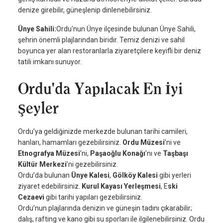
denize girebilir, güneşlenip dinlenebilirsiniz.
Ünye Sahili:
Ordu'nun Ünye ilçesinde bulunan Ünye Sahili,
şehrin önemli plajlarından biridir. Temiz denizi ve sahil
boyunca yer alan restoranlarla ziyaretçilere keyifli bir deniz
tatili imkanı sunuyor.
Ordu'da Yapılacak En İyi
Şeyler
Ordu’ya geldiğinizde merkezde bulunan tarihi camileri,
hanları, hamamları gezebilirsiniz.
Ordu Müzesi
’ni ve
Etnografya Müzesi
’ni,
Paşaoğlu Konağı
’nı ve
Taşbaşı
Kültür Merkezi
’ni gezebilirsiniz.
Ordu’da bulunan
Ünye Kalesi
,
Gölköy Kalesi
gibi yerleri
ziyaret edebilirsiniz.
Kurul Kayası Yerleşmesi
, E
ski
Cezaevi
gibi tarihi yapıları gezebilirsiniz.
Ordu’nun plajlarında denizin ve güneşin tadını çıkarabilir;
dalış, rafting ve kano gibi su sporları ile ilgilenebilirsiniz. Ordu