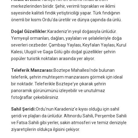
merkezlerinden biridir. Şehir, verimli toprakları ve iklimi
sayesinde kaliteli fındık yetiştiriciliği yapar. Türk fındığının
önemli bir kısmı Ordu'da üretilir ve dünya çapında da ünlü.
Doğal Güzellikler:
Karadeniz'in yeşil doğasıyla ünlüdür.
Yemyeşil ormanları, dağları, yaylaları ve şelaleleriyle doğa
severleri cezbeder. Çambaşı Yaylası, Keyfalan Yaylası, Kurul
Kalesi, Ulugöl ve Gaga Gölü gibi doğal güzellikler şehrin
popüler turistik noktaları arasında yer alıyor.
Teleferik Manzarası:
Boztepe Mahallesi'nde bulunan
teleferik, şehrin muhteşem manzarasını görmek için ideal
bir noktadır. Teleferikle Boztepe'ye çıkarak şehrin
panoramik görünümünü izleyebilir ve unutulmaz
fotoğraflar çekebilirsiniz.
Sahil Şeridi:
Ordu'nun Karadeniz'e kıyısı olduğu için sahil
şeridi ve plajları da ünlüdür. Altınordu Sahili, Perşembe Sahili
ve Fatsa Sahili gibi yerler, sakin atmosferi ve temiz deniziyle
ziyaretçilerin oldukça ilgisini çekiyor.