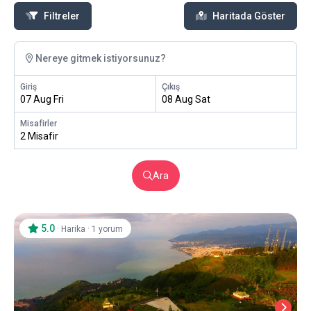
Filtreler
Haritada Göster
Nereye gitmek istiyorsunuz?
Giriş
Çıkış
07 Aug Fri
08 Aug Sat
Misafirler
2 Misafir
Ara
5.0
·
·
Harika
1 yorum