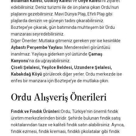
Bolaman Kalesi
,
Gölköy Kalesi
ve
Ünye Kalesi
’ni ziyaret
edebilirsiniz. Deniz turizmi ile de ön plana çıkan Ordu’nun
plajlarını gezebilirsiniz. Mavi Dünya Plajı, Efirli Plajı gibi
plajlarda denizin ve güneşin tadını çıkarabilirsiniz.
Boztepe’ye çıkarak, gün batımında muhteşem bir Ordu
manzarası seyredebilirsiniz.
Diğer Öneriler: Mutlaka gitmeniz gereken yer ise kesinlikle
Aybastı Perşembe Yaylası
. Menderesleri görüntüsü
inanılmaz. Yaylaya giderken yol üstünde
Çamaş
Kanyonu
’na da uğrayabilirsiniz.
Çiseli Şelalesi, Yeşilce Beldesi, Uzundere Şelalesi,
Kabakdağ Köyü
görülecek diğer yerler. Ordu merkezde ise
enfes bir manzara için Boztepe’ye de mutlaka çıkın.
Ordu Alışveriş Önerileri
Fındık ve Fındık Ürünleri:
Ordu, Türkiye'nin önemli fındık
üretim merkezlerinden biridir. Şehirde bulunan fındık satış
noktalarından taze ve kaliteli fındık satın alabilirsiniz. Ayrıca,
fındık ezmesi, fındık kreması, fındıklı çikolatalar gibi fındık