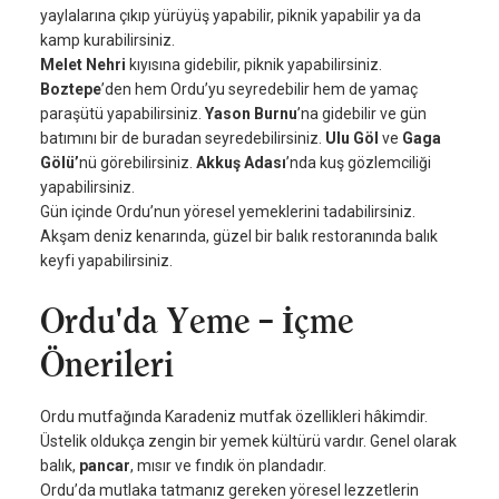
yaylalarına çıkıp yürüyüş yapabilir, piknik yapabilir ya da
kamp kurabilirsiniz.
Melet Nehri
kıyısına gidebilir, piknik yapabilirsiniz.
Boztepe
’den hem Ordu’yu seyredebilir hem de yamaç
paraşütü yapabilirsiniz.
Yason Burnu
’na gidebilir ve gün
batımını bir de buradan seyredebilirsiniz.
Ulu Göl
ve
Gaga
Gölü’
nü görebilirsiniz.
Akkuş Adası
’nda kuş gözlemciliği
yapabilirsiniz.
Gün içinde Ordu’nun yöresel yemeklerini tadabilirsiniz.
Akşam deniz kenarında, güzel bir balık restoranında balık
keyfi yapabilirsiniz.
Ordu'da Yeme – İçme
Önerileri
Ordu mutfağında Karadeniz mutfak özellikleri hâkimdir.
Üstelik oldukça zengin bir yemek kültürü vardır. Genel olarak
balık,
pancar
, mısır ve fındık ön plandadır.
Ordu’da mutlaka tatmanız gereken yöresel lezzetlerin