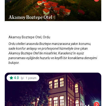
Akamoy Boztepe Otel
Ordu
/
Ordu
Akamoy Boztepe Otel, Ordu
Ordu otelleri arasında Boztepe manzarasına yakın konumu,
sade konfor anlayışı ve profesyonel hizmetiyle öne çıkan
Akamoy Boztepe Otel’de misafirler, Karadeniz’in eşsiz
panoraması eşliğinde huzurlu ve keyifli bir konaklama deneyimi
buluyor.
4.0
·
·
İyi
1 yorum