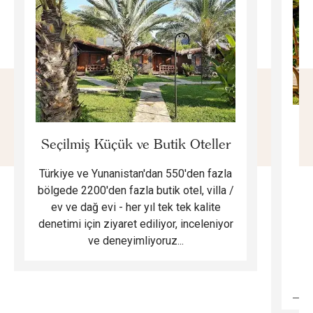
E
Seçilmiş Küçük ve Butik Oteller
Türkiye ve Yunanistan'dan 550'den fazla
Do
bölgede 2200'den fazla butik otel, villa /
ev ve dağ evi - her yıl tek tek kalite
m
denetimi için ziyaret ediliyor, inceleniyor
ve deneyimliyoruz...
B