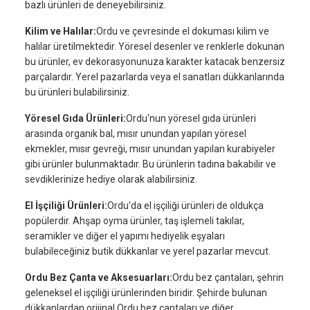
bazlı ürünleri de deneyebilirsiniz.
Kilim ve Halılar:
Ordu ve çevresinde el dokuması kilim ve
halılar üretilmektedir. Yöresel desenler ve renklerle dokunan
bu ürünler, ev dekorasyonunuza karakter katacak benzersiz
parçalardır. Yerel pazarlarda veya el sanatları dükkanlarında
bu ürünleri bulabilirsiniz.
Yöresel Gıda Ürünleri:
Ordu'nun yöresel gıda ürünleri
arasında organik bal, mısır unundan yapılan yöresel
ekmekler, mısır gevreği, mısır unundan yapılan kurabiyeler
gibi ürünler bulunmaktadır. Bu ürünlerin tadına bakabilir ve
sevdiklerinize hediye olarak alabilirsiniz.
El İşçiliği Ürünleri:
Ordu'da el işçiliği ürünleri de oldukça
popülerdir. Ahşap oyma ürünler, taş işlemeli takılar,
seramikler ve diğer el yapımı hediyelik eşyaları
bulabileceğiniz butik dükkanlar ve yerel pazarlar mevcut.
Ordu Bez Çanta ve Aksesuarları:
Ordu bez çantaları, şehrin
geleneksel el işçiliği ürünlerinden biridir. Şehirde bulunan
dükkanlardan orijinal Ordu bez çantaları ve diğer