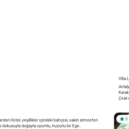
Vill
Ant
Villa 
Antaly
Karak
s Garden Hotel
Çıralı
 Çıralı
/
Antalya
5
rden Hotel; yeşillikler içindeki bahçesi, sakin atmosferi
 dokusuyla doğayla uyumlu, huzurlu bir Ege