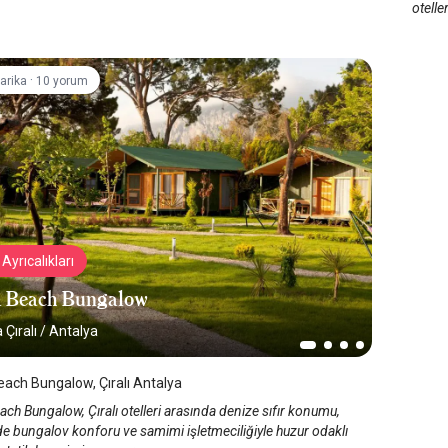
otelle
·
arika
10 yorum
Ayrıcalıkları
 Beach Bungalow
 Çıralı
/
Antalya
ach Bungalow, Çıralı Antalya
ch Bungalow, Çıralı otelleri arasında denize sıfır konumu,
e bungalov konforu ve samimi işletmeciliğiyle huzur odaklı