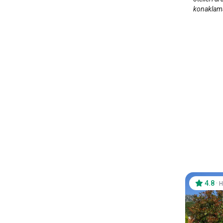
konaklama 
4.8
·
H