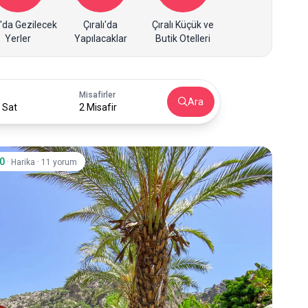
ı'da Gezilecek
Çıralı'da
Çıralı Küçük ve
Yerler
Yapılacaklar
Butik Otelleri
Misafirler
Ara
 Sat
2 Misafir
.0
·
·
Harika
11 yorum