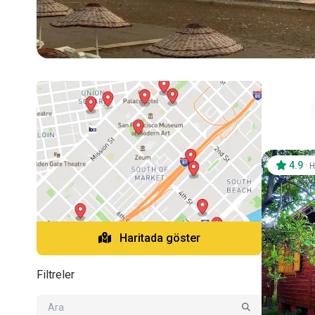
4.9
·
H
Haritada göster
Filtreler