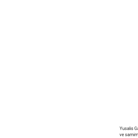
Yusali
Antalya
Yusalis Ga
ve samimi