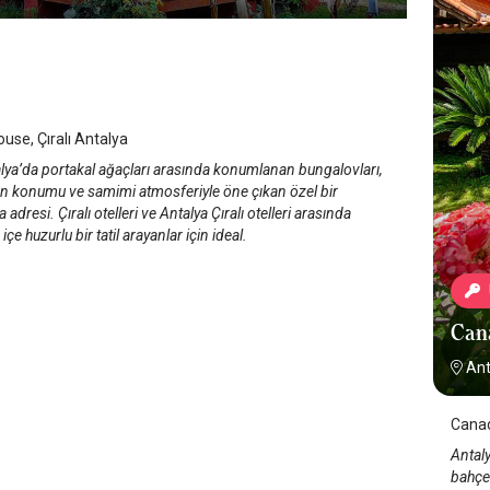
 House
 Çıralı
/
Antalya
use, Çıralı Antalya
alya’da portakal ağaçları arasında konumlanan bungalovları,
kın konumu ve samimi atmosferiyle öne çıkan özel bir
adresi. Çıralı otelleri ve Antalya Çıralı otelleri arasında
içe huzurlu bir tatil arayanlar için ideal.
Can
Ant
Canad
Antaly
bahçel