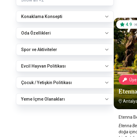
Show all
+2
Konaklama Konsepti
4.9
·
H
Oda Özellikleri
Spor ve Aktiviteler
Evcil Hayvan Politikası
Üye 
Çocuk / Yetişkin Politikası
Etenna
Yeme İçme Olanakları
Antalya
Etenna Be
Etenna Bea
doğa içind