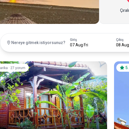
Çıral
Giriş
Çıkış
Nereye gitmek istiyorsunuz?
07 Aug Fri
08 Aug
·
5
arika
27 yorum