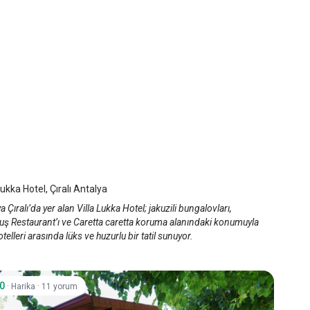
a Lukka Hotel
alya Çıralı
/
Antalya
Lukka Hotel, Çıralı Antalya
a Çıralı’da yer alan Villa Lukka Hotel; jakuzili bungalovları,
uş Restaurant’ı ve Caretta caretta koruma alanındaki konumuyla
 otelleri arasında lüks ve huzurlu bir tatil sunuyor.
.0
·
·
Harika
11 yorum