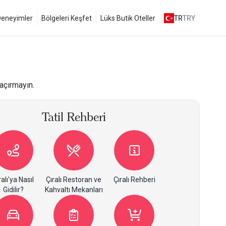
 Deneyimler
Bölgeleri Keşfet
Lüks Butik Oteller
TR
TRY
kaçırmayın.
Tatil Rehberi
ralı'ya Nasıl
Çıralı Restoran ve
Çıralı Rehberi
Gidilir?
Kahvaltı Mekanları