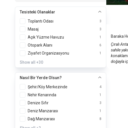
Baraka
Tesisteki Olanaklar
Toplantı Odası
3
Antalya
Masaj
3
Baraka Ho
Açık Yüzme Havuzu
1
Çıralı Ant
Otopark Alanı
6
sahile ya
Ziyafet Organizasyonu
1
konaklama 
doğayla iç 
Show all
+30
Nasıl Bir Yerde Olsun?
Şehir/Köy Merkezinde
4
Nehir Kenarında
1
Denize Sıfır
3
Deniz Manzarası
1
Dağ Manzarası
8