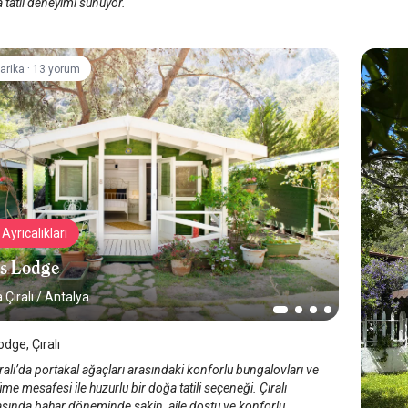
a tatil deneyimi sunuyor.
·
arika
13 yorum
Ayrıcalıkları
s Lodge
 Çıralı
/
Antalya
dge, Çıralı
ralı’da portakal ağaçları arasındaki konforlu bungalovları ve
üme mesafesi ile huzurlu bir doğa tatili seçeneği. Çıralı
rasında bahar döneminde sakin, aile dostu ve konforlu