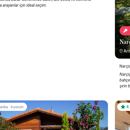
arayanlar için ideal seçim.
Narç
Ant
Narçiç
Narçiç
bahçes
şirin b
·
4
arika
4 yorum