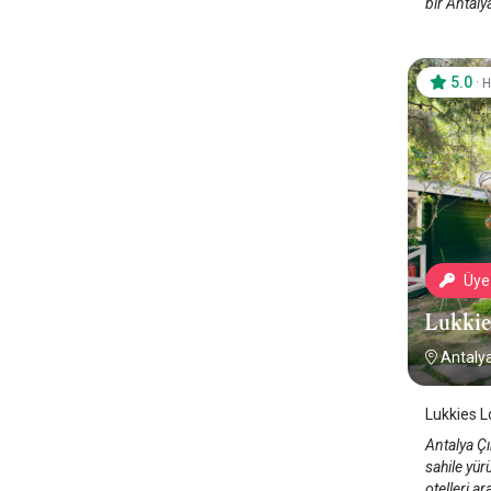
bir Antaly
5.0
·
H
Üye 
Lukkie
Antalya
Lukkies Lo
Antalya Çı
sahile yür
otelleri a