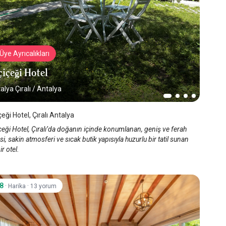
Üye Ayrıcalıkları
içeği Hotel
alya Çıralı
/
Antalya
eği Hotel, Çıralı Antalya
eği Hotel, Çıralı’da doğanın içinde konumlanan, geniş ve ferah
i, sakin atmosferi ve sıcak butik yapısıyla huzurlu bir tatil sunan
ir otel.
.8
·
·
Harika
13 yorum