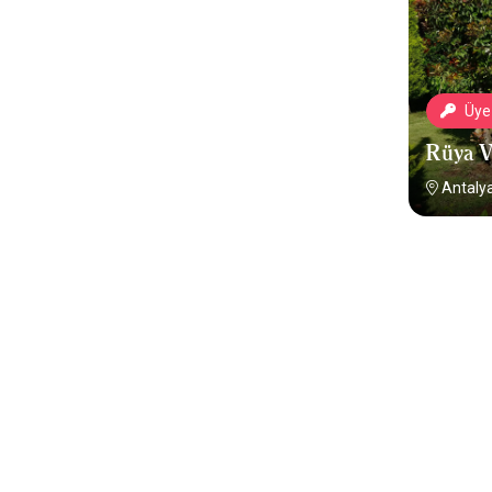
Üye 
Rüya V
Antalya