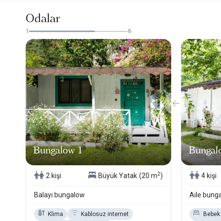
Odalar
1
6
Bungalow 1
Bungal
2
2 kişi
Büyük Yatak
(20 m
)
4 kişi
Balayı bungalow
Aile bung
Klima
Kablosuz internet
Bebek 