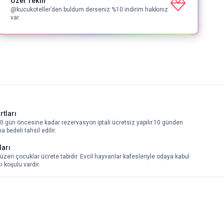
Özel Teklif
@kucukoteller’den buldum derseniz %10 indirim hakkınız
var.
rtları
 gün öncesine kadar rezervasyon iptali ücretsiz yapılır.10 günden
 bedeli tahsil edilir.
ları
üzeri çocuklar ücrete tabidir. Evcil hayvanlar kafesleriyle odaya kabul
 koşulu vardır.