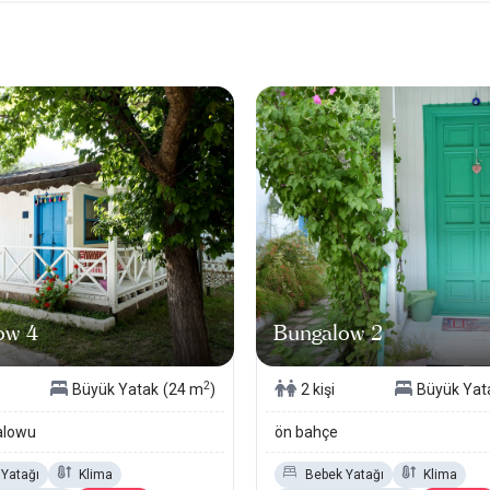
ow 4
Bungalow 2
2
Büyük Yatak
(24 m
)
2 kişi
Büyük Yat
alowu
ön bahçe
Yatağı
Klima
Bebek Yatağı
Klima