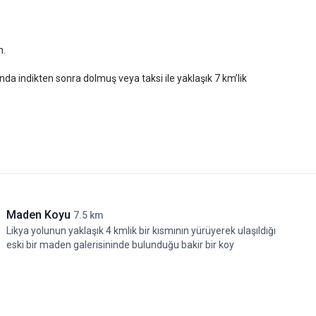
n.
da indikten sonra dolmuş veya taksi ile yaklaşık 7 km’lik
Maden Koyu
7.5 km
Likya yolunun yaklaşık 4 kmlik bir kısmının yürüyerek ulaşıldığı
eski bir maden galerisininde bulunduğu bakir bir koy