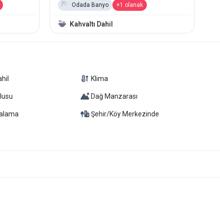
Odada Banyo
+1 olanak
Kahvaltı Dahil
hil
Klima
lusu
Dağ Manzarası
iralama
Şehir/Köy Merkezinde