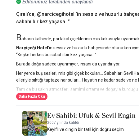
Editörümüz tarafından onaylandı
Çıralı’da, @narcicegihotel ‘in sessiz ve huzurlu bahç
sabahı bir kez yaşasa…”
B
aharın kalbinde, portakal çiçeklerinin mis kokusuyla uyanmak 
Narçiçeği Hotel
’in sessiz ve huzurlu bahçesinde otururken içi
“Keşke herkes bu sabahı bir kez yaşasa…”
Burada doğa sadece uyanmıyor, insanı da uyandırıyor.
Her yerde kuş sesleri, mis gibi çiçek kokuları… Sabahları Sevil Ha
elleriyle sıktığı taptaze nar suları… Hayatın ne kadar sade ve ne
Tam da bu sakin atmosferi, samimi ortamı ve doğayla kurduğu
özel otel, kalabalıktan uzak ve huzur dolu bir tatil arayanlar için
Daha Fazla Oku
Bugün sabah erkenden, ortalık henüz kimsecikler yokken kendim
Her adımda tarih fısıldıyor kulağıma. Ağaçlar, kuşlar, taşlar bil
Ev Sahibi: Ufuk & Sevil Engin
Termosuma çayımı koyup hedefimi Yanartaş olarak belirledim.
2007 yılında katıldı
Gün batımına yakın yürüyüşe çıktım. Anlatılan o mistik atmosfe
Keyifli ve dingin bir tatil için doğru seçim
paylaşılan sessiz bir sır gibi.