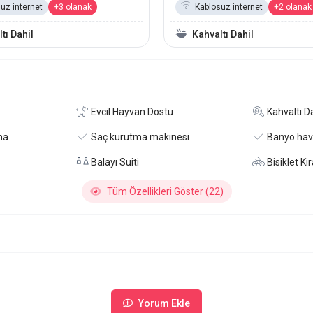
uz internet
+3 olanak
Kablosuz internet
+2 olanak
tı Dahil
Kahvaltı Dahil
Evcil Hayvan Dostu
Kahvaltı Da
ma
Saç kurutma makinesi
Banyo hav
Balayı Suiti
Bisiklet K
Tüm Özellikleri Göster (22)
Yorum Ekle