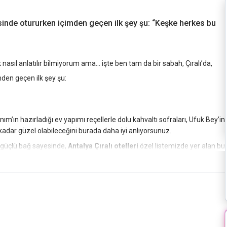
esinde otururken içimden geçen ilk şey şu: “Keşke herkes bu
nasıl anlatılır bilmiyorum ama… işte ben tam da bir sabah, Çıralı’da,
mden geçen ilk şey şu:
nım’ın hazırladığı ev yapımı reçellerle dolu kahvaltı sofraları, Ufuk Bey’in
 kadar güzel olabileceğini burada daha iyi anlıyorsunuz.
 güçlü bağ sayesinde,
Antalya Çıralı otelleri
özel listemizde yer alan bu
 bölgenin öne çıkan adreslerinden biri olarak öne çıkıyor.
i Olympos Antik Kenti’ne çıkan gizli patikada buldum.
e konuşuyor sanki… “Acele etme,” diyorlar, “her şey zaten burada.”
rin çok daha ötesinde bir his var burada. Gökyüzüyle yer arasında