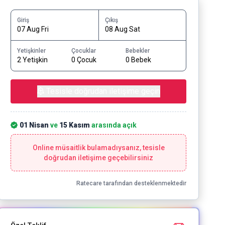
Giriş
Çıkış
07 Aug Fri
08 Aug Sat
Yetişkinler
Çocuklar
Bebekler
2 Yetişkin
0 Çocuk
0 Bebek
Tesisle doğrudan iletişime geçin
01 Nisan
ve
15 Kasım
arasında açık
Online müsaitlik bulamadıysanız, tesisle
doğrudan iletişime geçebilirsiniz
Ratecare tarafından desteklenmektedir