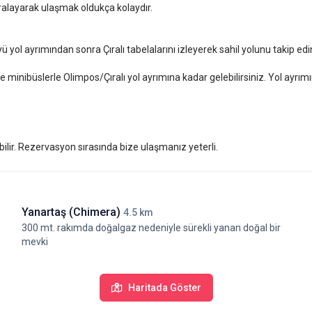
iralayarak ulaşmak oldukça kolaydır.
ol ayrımından sonra Çıralı tabelalarını izleyerek sahil yolunu takip edi
nibüslerle Olimpos/Çıralı yol ayrımına kadar gelebilirsiniz. Yol ayrımın
rasında Küçük Oteller Sitesi özel seçkisinde yer almaktadır.
lir. Rezervasyon sırasında bize ulaşmanız yeterli.
Yanartaş (Chimera)
4.5 km
300 mt. rakımda doğalgaz nedeniyle sürekli yanan doğal bir
mevki
Haritada Göster