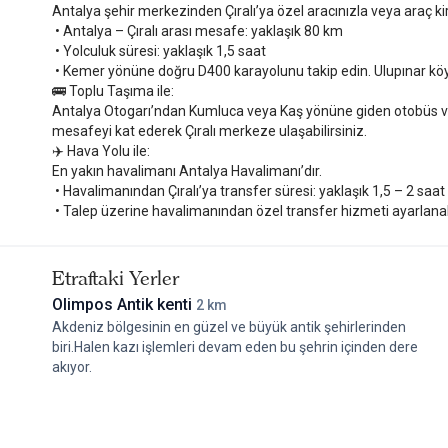
Doğaya, kendine ve sessizliğe.
Antalya şehir merkezinden Çıralı’ya özel aracınızla veya araç k
• Antalya – Çıralı arası mesafe: yaklaşık 80 km
O yüzden şimdi içimden aynen şunu söyleyerek ayrılıyorum:
• Yolculuk süresi: yaklaşık 1,5 saat
“Sadece bavulunu değil, kalbini de al ve Narçiçeği’ne gel.”
• Kemer yönüne doğru D400 karayolunu takip edin. Ulupınar köyü y
Hazırsan valizini topla; çünkü burada bahar kaçmıyor.
🚌 Toplu Taşıma ile:
Antalya Otogarı’ndan Kumluca veya Kaş yönüne giden otobüs ve mi
Bu otel,
Antalya Çıralı Butik Otelleri
ve
Antalya Çıralı Otelleri
a
mesafeyi kat ederek Çıralı merkeze ulaşabilirsiniz.
✈️ Hava Yolu ile:
En yakın havalimanı Antalya Havalimanı’dır.
• Havalimanından Çıralı’ya transfer süresi: yaklaşık 1,5 – 2 saat
• Talep üzerine havalimanından özel transfer hizmeti ayarlanabi
Etraftaki Yerler
Olimpos Antik kenti
2 km
Akdeniz bölgesinin en güzel ve büyük antik şehirlerinden
biri.Halen kazı işlemleri devam eden bu şehrin içinden dere
akıyor.