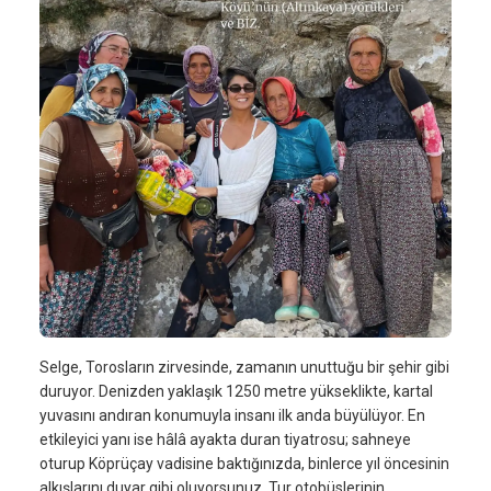
Selge, Torosların zirvesinde, zamanın unuttuğu bir şehir gibi
duruyor. Denizden yaklaşık 1250 metre yükseklikte, kartal
yuvasını andıran konumuyla insanı ilk anda büyülüyor. En
etkileyici yanı ise hâlâ ayakta duran tiyatrosu; sahneye
oturup Köprüçay vadisine baktığınızda, binlerce yıl öncesinin
alkışlarını duyar gibi oluyorsunuz. Tur otobüslerinin