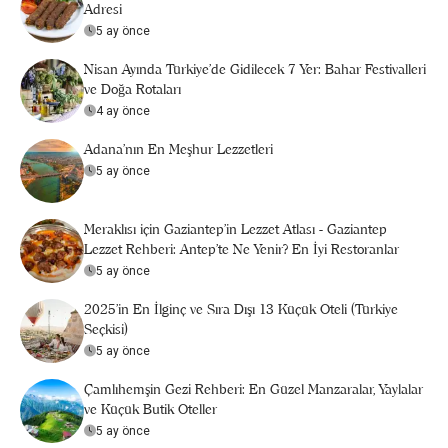
Adresi
5 ay önce
Nisan Ayında Türkiye’de Gidilecek 7 Yer: Bahar Festivalleri
ve Doğa Rotaları
4 ay önce
Adana'nın En Meşhur Lezzetleri
5 ay önce
Meraklısı için Gaziantep'in Lezzet Atlası - Gaziantep
Lezzet Rehberi: Antep’te Ne Yenir? En İyi Restoranlar
5 ay önce
2025’in En İlginç ve Sıra Dışı 13 Küçük Oteli (Türkiye
Seçkisi)
5 ay önce
Çamlıhemşin Gezi Rehberi: En Güzel Manzaralar, Yaylalar
ve Küçük Butik Oteller
5 ay önce