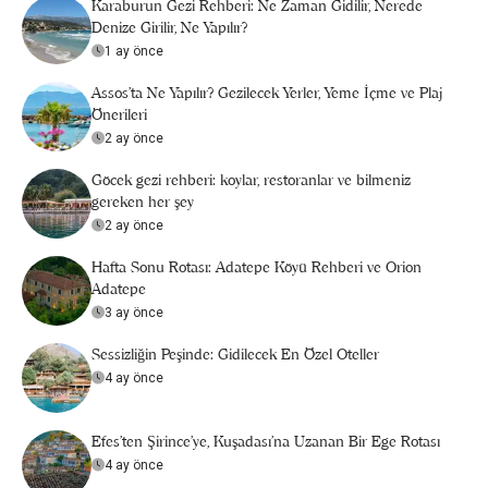
Karaburun Gezi Rehberi: Ne Zaman Gidilir, Nerede
Denize Girilir, Ne Yapılır?
1 ay önce
Assos’ta Ne Yapılır? Gezilecek Yerler, Yeme İçme ve Plaj
Önerileri
2 ay önce
Göcek gezi rehberi: koylar, restoranlar ve bilmeniz
gereken her şey
2 ay önce
Hafta Sonu Rotası: Adatepe Köyü Rehberi ve Orion
Adatepe
3 ay önce
Sessizliğin Peşinde: Gidilecek En Özel Oteller
4 ay önce
Efes’ten Şirince’ye, Kuşadası’na Uzanan Bir Ege Rotası
4 ay önce