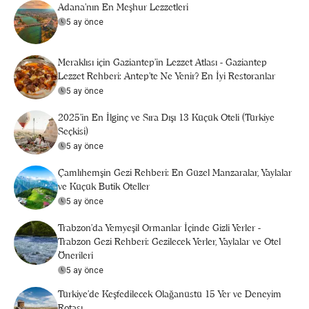
Adana'nın En Meşhur Lezzetleri
5 ay önce
Meraklısı için Gaziantep'in Lezzet Atlası - Gaziantep
Lezzet Rehberi: Antep’te Ne Yenir? En İyi Restoranlar
5 ay önce
2025’in En İlginç ve Sıra Dışı 13 Küçük Oteli (Türkiye
Seçkisi)
5 ay önce
Çamlıhemşin Gezi Rehberi: En Güzel Manzaralar, Yaylalar
ve Küçük Butik Oteller
5 ay önce
Trabzon'da Yemyeşil Ormanlar İçinde Gizli Yerler -
Trabzon Gezi Rehberi: Gezilecek Yerler, Yaylalar ve Otel
Önerileri
5 ay önce
Türkiye’de Keşfedilecek Olağanüstü 15 Yer ve Deneyim
Rotası