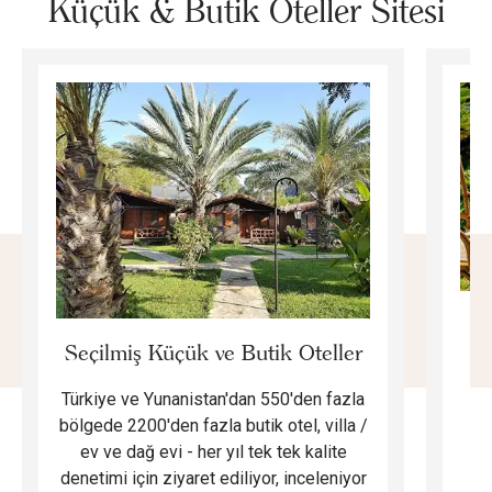
Küçük & Butik Oteller Sitesi
E
Seçilmiş Küçük ve Butik Oteller
Türkiye ve Yunanistan'dan 550'den fazla
Do
bölgede 2200'den fazla butik otel, villa /
ev ve dağ evi - her yıl tek tek kalite
m
denetimi için ziyaret ediliyor, inceleniyor