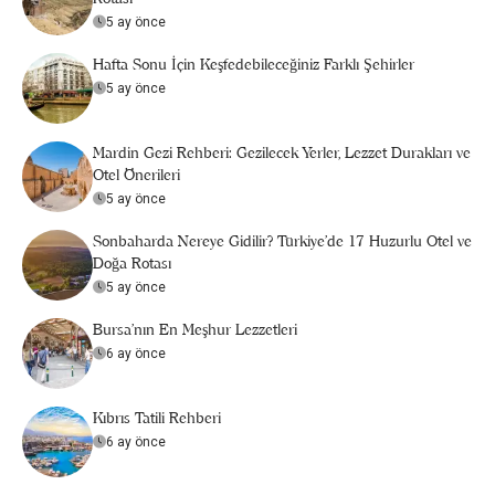
5 ay önce
Hafta Sonu İçin Keşfedebileceğiniz Farklı Şehirler
5 ay önce
Mardin Gezi Rehberi: Gezilecek Yerler, Lezzet Durakları ve
Otel Önerileri
5 ay önce
Sonbaharda Nereye Gidilir? Türkiye’de 17 Huzurlu Otel ve
Doğa Rotası
5 ay önce
Bursa’nın En Meşhur Lezzetleri
6 ay önce
Kıbrıs Tatili Rehberi
6 ay önce