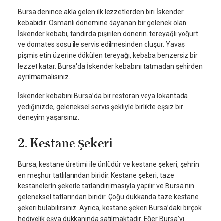
Bursa denince akla gelen ilk lezzetlerden biri İskender
kebabıdır. Osmanlı dönemine dayanan bir gelenek olan
İskender kebabı, tandırda pişirilen dönerin, tereyağlı yoğurt
ve domates sosu ile servis edilmesinden oluşur. Yavaş
pişmiş etin üzerine dökülen tereyağı, kebaba benzersiz bir
lezzet katar. Bursa'da İskender kebabını tatmadan şehirden
ayrılmamalısınız.
İskender kebabını Bursa’da bir restoran veya lokantada
yediğinizde, geleneksel servis şekliyle birlikte eşsiz bir
deneyim yaşarsınız.
2. Kestane Şekeri
Bursa, kestane üretimi ile ünlüdür ve kestane şekeri, şehrin
en meşhur tatlılarından biridir. Kestane şekeri, taze
kestanelerin şekerle tatlandırılmasıyla yapılır ve Bursa'nın
geleneksel tatlarından biridir. Çoğu dükkanda taze kestane
şekeri bulabilirsiniz. Ayrıca, kestane şekeri Bursa’daki birçok
hediyelik eşya dükkanında satılmaktadır. Eğer Bursa’yı