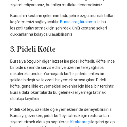
ziyaret ediyorsanız, bu tatlıyı mutlaka denemelisiniz.
Bursa'nın kestane şekerinin tadı, şehre özgü aromalı tatları
keşfetmenizi sağlayacaktır.
Bursa araç kiralama
ile bu
lezzetli tatlıyı tatmak için şehirdeki ünlü kestane şekeri
dükkanlarına kolayca ulaşabilirsiniz.
3. Pideli Köfte
Bursa’ya özgü bir diğer lezzet ise pideli köftedir. Köfte, ince
bir pide üzerinde servis edilir ve üzerine tereyağlı sos
dökülerek sunulur. Yumuşacık köfte, pidede enfes bir
şekilde birleşir ve lezzetli bir yemek ortaya çıkar. Pideli
köfte, genellikle et yemekleri sevenler için ideal bir tercihtir.
Bursa’daki lokantalarda bu geleneksel yemeği tatmak
oldukça keyiflidir.
Pideli köfteyi, özellikle öğle yemeklerinde deneyebilirsiniz.
Bursa’yı gezerken, pideli köfteyi tatmak için restoranları
ziyaret etmek oldukça popülerdir.
Kiralık araç
ile şehri gezip