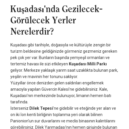
Kuşadası'nda Gezilecek-
Görülecek Yerler
Nerelerdir?
Kuşadası gibi tarihiyle, doğasıyla ve kültürüyle zengin bir
turizm beldesine geldiğinizde görmeniz gezmeniz gereken
pek çok yer var. Bunların başında yemyeşil ormanları ve
tertemiz havası ile sizi etkileyen
Kuşadası Milli Parkı
geliyor. Merkeze yaklaşık yarım saat uzaklıkta bulunan park,
yeşilin ve mavinin her tonunu saklıyor.
Yüzyıllar önce denizden gelen saldırıları engellemek
amacıyla yapılan Güvercin Kalesi’ne gidebilirsiniz. Kale,
Kuşadası’nın merkezinde bulunuyor, limanın hemen batı
tarafında.
İsterseniz
Dilek Tepesi
'ne gidebilir ve eteğinde yer alan ve
on iki İon kenti birliğinin toplanma yeri olarak bilinen
Panionion'un sur duvarlarını ve meclis binasının kalıntılarını
görebilirsiniz. Dilek Yarımadası’nın hemen girişinde bulunan