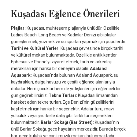
Kuşadası Eğlence Önerileri
Plajlar:
Kuşadası, muhteşem plajlarıyla ünlüdür. Özellikle
Ladies Beach, Long Beach ve Kadinlar Denizi gibi plajlar
güneşlenmek, yüzmek ve su sporları yapmak için popülerdir.
Tarihi ve Kültürel Yerler:
Kuşadası çevresinde birçok tarihi
ve kültürel mekan bulunmaktadır. Özellikle antik kentler
Ephesus ve Priene'yi ziyaret etmek, tarih ve arkeoloji
meraklıları için harika bir deneyim olabilir.
Adaland
Aquapark:
Kuşadası'nda bulunan Adaland Aquapark, su
kaydırakları, dalga havuzu ve çeşitli eğlence alanlarıyla
doludur. Hem çocuklar hem de yetişkinler için eğlenceli bir
gün geçirebilirsiniz.
Tekne Turları:
Kuşadası limanından
hareket eden tekne turları, Ege Denizi'nin güzelliklerini
keşfetmek için harika bir seçenektir. Adalar turu, mavi
yolculuk veya şnorkelle dalış gibi farklı tur seçenekleri
bulunmaktadır.
Barlar Sokağı (Bar Street):
Kuşadası'nın
ünlü Barlar Sokağı, gece hayatının merkezidir. Burada birçok
bar, gece kulübü ve canlı müzik mekanı bulunmaktadır.