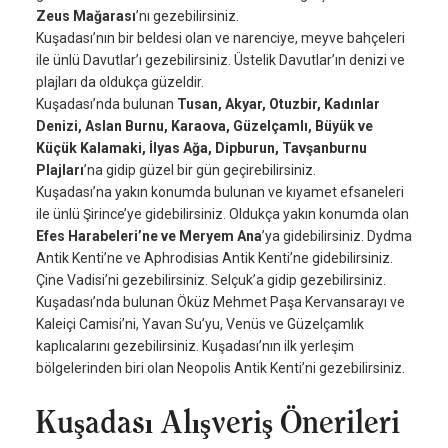
Zeus Mağarası
’nı gezebilirsiniz.
Kuşadası’nın bir beldesi olan ve narenciye, meyve bahçeleri
ile ünlü Davutlar’ı gezebilirsiniz. Üstelik Davutlar’ın denizi ve
plajları da oldukça güzeldir.
Kuşadası’nda bulunan
Tusan, Akyar, Otuzbir, Kadınlar
Denizi, Aslan Burnu, Karaova, Güzelçamlı, Büyük ve
Küçük Kalamaki, İlyas Ağa, Dipburun, Tavşanburnu
Plajları
’na gidip güzel bir gün geçirebilirsiniz.
Kuşadası’na yakın konumda bulunan ve kıyamet efsaneleri
ile ünlü Şirince’ye gidebilirsiniz. Oldukça yakın konumda olan
Efes Harabeleri’ne ve Meryem Ana
’ya gidebilirsiniz. Dydma
Antik Kenti’ne ve Aphrodisias Antik Kenti’ne gidebilirsiniz.
Çine Vadisi’ni gezebilirsiniz. Selçuk’a gidip gezebilirsiniz.
Kuşadası’nda bulunan Öküz Mehmet Paşa Kervansarayı ve
Kaleiçi Camisi’ni, Yavan Su’yu, Venüs ve Güzelçamlık
kaplıcalarını gezebilirsiniz. Kuşadası’nın ilk yerleşim
bölgelerinden biri olan Neopolis Antik Kenti’ni gezebilirsiniz.
Kuşadası Alışveriş Önerileri