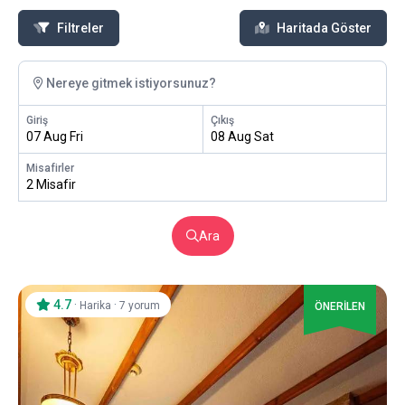
Filtreler
Haritada Göster
Nereye gitmek istiyorsunuz?
Giriş
Çıkış
07 Aug Fri
08 Aug Sat
Misafirler
2 Misafir
Ara
4.7
·
·
Harika
7 yorum
ÖNERİLEN