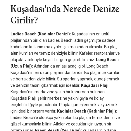
Kuşadası'nda Nerede Denize
Girilir?
Ladies Beach (Kadınlar Denizi):
Kuşadası'nın en ünlü
plajlarından biri olan Ladies Beach, adını geçmişte sadece
kadınların kullanımına ayrılmış olmasından almıştır. Bu plaj,
altın kumları ve temiz deniziyle bilinir. Kafeler, restoranlar ve
plaj aktiviteleriyle keyifli bir gün geçirebilirsiniz.
Long Beach
(Uzun Plaj):
Adından da anlaşılacağı gibi, Long Beach
Kuşadası'nın en uzun plajlarından biridir. Bu plaj, ince kumları
ve berrak deniziyle bilinir. Su sporları yapmak, güneşlenmek
ve denizin tadını çıkarmak için idealdir.
Kuşadası Plajı:
Kuşadası'nın merkezine yakın bir konumda bulunan
Kuşadası Plajı, şehir merkezine yakınlığıyla ve kolay
erişilebilirliğiyle popülerdir. Plajda güneşlenmek ve yüzmek
için ideal bir ortam vardır.
Kadinlar Beach (Kadınlar Plajı):
Ladies Beach'e oldukça yakın olan bu plaj da temiz denizi ve
güzel kumsalıyla bilinir. Aileler ve çocuklar için uygun bir
ortam sunar.
Green Beach (Yeşil Plaj):
Kuşadası'nın daha