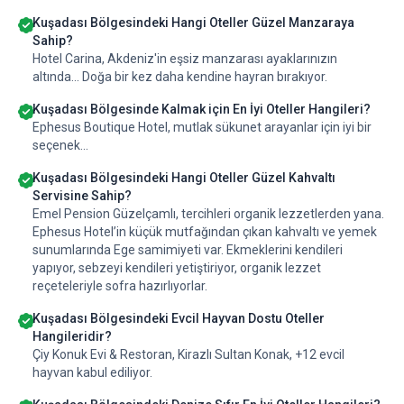
Kuşadası Bölgesindeki Hangi Oteller Güzel Manzaraya
Sahip?
Hotel Carina, Akdeniz'in eşsiz manzarası ayaklarınızın
altında... Doğa bir kez daha kendine hayran bırakıyor.
Kuşadası Bölgesinde Kalmak için En İyi Oteller Hangileri?
Ephesus Boutique Hotel, mutlak sükunet arayanlar için iyi bir
seçenek...
Kuşadası Bölgesindeki Hangi Oteller Güzel Kahvaltı
Servisine Sahip?
Emel Pension Güzelçamlı, tercihleri organik lezzetlerden yana.
Ephesus Hotel’in küçük mutfağından çıkan kahvaltı ve yemek
sunumlarında Ege samimiyeti var. Ekmeklerini kendileri
yapıyor, sebzeyi kendileri yetiştiriyor, organik lezzet
reçeteleriyle sofra hazırlıyorlar.
Kuşadası Bölgesindeki Evcil Hayvan Dostu Oteller
Hangileridir?
Çiy Konuk Evi & Restoran, Kirazlı Sultan Konak, +12 evcil
hayvan kabul ediliyor.