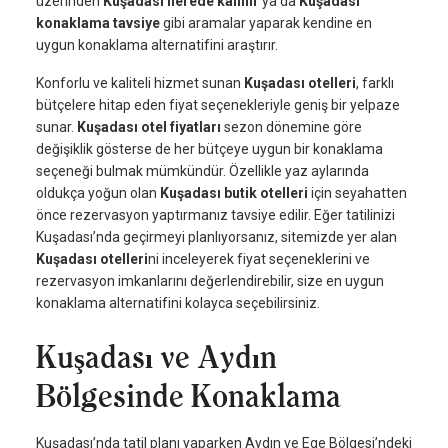
üzerinden
Kuşadası nerede kalınır
ya da
Kuşadası
konaklama tavsiye
gibi aramalar yaparak kendine en
uygun konaklama alternatifini araştırır.
Konforlu ve kaliteli hizmet sunan
Kuşadası otelleri
, farklı
bütçelere hitap eden fiyat seçenekleriyle geniş bir yelpaze
sunar.
Kuşadası otel fiyatları
sezon dönemine göre
değişiklik gösterse de her bütçeye uygun bir konaklama
seçeneği bulmak mümkündür. Özellikle yaz aylarında
oldukça yoğun olan
Kuşadası butik otelleri
için seyahatten
önce rezervasyon yaptırmanız tavsiye edilir. Eğer tatilinizi
Kuşadası’nda geçirmeyi planlıyorsanız, sitemizde yer alan
Kuşadası otelleri
ni inceleyerek fiyat seçeneklerini ve
rezervasyon imkanlarını değerlendirebilir, size en uygun
konaklama alternatifini kolayca seçebilirsiniz.
Kuşadası ve Aydın
Bölgesinde Konaklama
Kuşadası’nda tatil planı yaparken Aydın ve Ege Bölgesi’ndeki