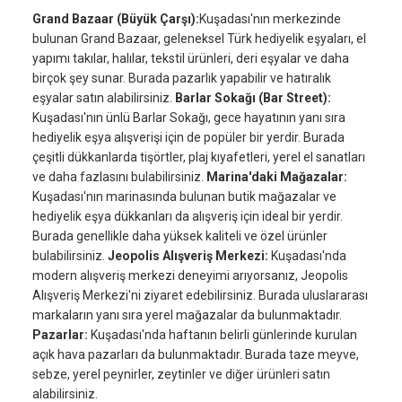
Grand Bazaar (Büyük Çarşı):
Kuşadası'nın merkezinde
bulunan Grand Bazaar, geleneksel Türk hediyelik eşyaları, el
yapımı takılar, halılar, tekstil ürünleri, deri eşyalar ve daha
birçok şey sunar. Burada pazarlık yapabilir ve hatıralık
eşyalar satın alabilirsiniz.
Barlar Sokağı (Bar Street):
Kuşadası'nın ünlü Barlar Sokağı, gece hayatının yanı sıra
hediyelik eşya alışverişi için de popüler bir yerdir. Burada
çeşitli dükkanlarda tişörtler, plaj kıyafetleri, yerel el sanatları
ve daha fazlasını bulabilirsiniz.
Marina'daki Mağazalar:
Kuşadası'nın marinasında bulunan butik mağazalar ve
hediyelik eşya dükkanları da alışveriş için ideal bir yerdir.
Burada genellikle daha yüksek kaliteli ve özel ürünler
bulabilirsiniz.
Jeopolis Alışveriş Merkezi:
Kuşadası'nda
modern alışveriş merkezi deneyimi arıyorsanız, Jeopolis
Alışveriş Merkezi'ni ziyaret edebilirsiniz. Burada uluslararası
markaların yanı sıra yerel mağazalar da bulunmaktadır.
Pazarlar:
Kuşadası'nda haftanın belirli günlerinde kurulan
açık hava pazarları da bulunmaktadır. Burada taze meyve,
sebze, yerel peynirler, zeytinler ve diğer ürünleri satın
alabilirsiniz.