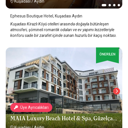
Kuşadası
/
Aydın
Ephesus Boutique Hotel, Kuşadası Aydın
Kuşadası Kirazlı Köyü otelleri arasında doğayla bütünleşen
atmosferi, şömineli romantik odaları ve ev yapımı lezzetleriyle
konforu sade bir zarafet içinde sunan huzurlu bir kaçış noktası.
ÖNERİLEN
Üye Ayrıcalıkları
MAIA Luxury Beach Hotel & Spa, Güzelçamlı
Kuşadası
/
Aydın