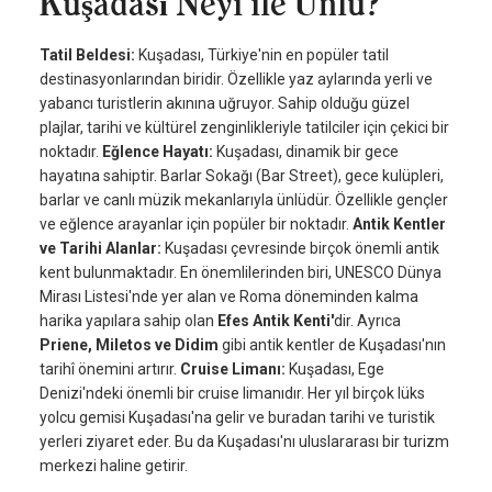
Kuşadası Neyi ile Ünlü?
Tatil Beldesi:
Kuşadası, Türkiye'nin en popüler tatil
destinasyonlarından biridir. Özellikle yaz aylarında yerli ve
yabancı turistlerin akınına uğruyor. Sahip olduğu güzel
plajlar, tarihi ve kültürel zenginlikleriyle tatilciler için çekici bir
noktadır.
Eğlence Hayatı:
Kuşadası, dinamik bir gece
hayatına sahiptir. Barlar Sokağı (Bar Street), gece kulüpleri,
barlar ve canlı müzik mekanlarıyla ünlüdür. Özellikle gençler
ve eğlence arayanlar için popüler bir noktadır.
Antik Kentler
ve Tarihi Alanlar:
Kuşadası çevresinde birçok önemli antik
kent bulunmaktadır. En önemlilerinden biri, UNESCO Dünya
Mirası Listesi'nde yer alan ve Roma döneminden kalma
harika yapılara sahip olan
Efes Antik Kenti'
dir. Ayrıca
Priene, Miletos ve Didim
gibi antik kentler de Kuşadası'nın
tarihî önemini artırır.
Cruise Limanı:
Kuşadası, Ege
Denizi'ndeki önemli bir cruise limanıdır. Her yıl birçok lüks
yolcu gemisi Kuşadası'na gelir ve buradan tarihi ve turistik
yerleri ziyaret eder. Bu da Kuşadası'nı uluslararası bir turizm
merkezi haline getirir.