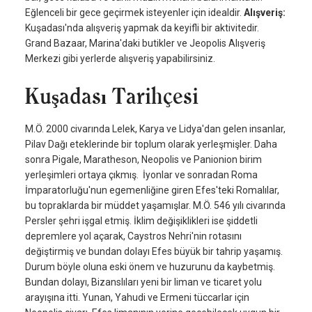
Eğlenceli bir gece geçirmek isteyenler için idealdir.
Alışveriş:
Kuşadası'nda alışveriş yapmak da keyifli bir aktivitedir.
Grand Bazaar, Marina'daki butikler ve Jeopolis Alışveriş
Merkezi gibi yerlerde alışveriş yapabilirsiniz.
Kuşadası Tarihçesi
M.Ö. 2000 civarında Lelek, Karya ve Lidya'dan gelen insanlar,
Pilav Dağı eteklerinde bir toplum olarak yerleşmişler. Daha
sonra Pigale, Maratheson, Neopolis ve Panionion birim
yerleşimleri ortaya çıkmış. İyonlar ve sonradan Roma
İmparatorluğu'nun egemenliğine giren Efes'teki Romalılar,
bu topraklarda bir müddet yaşamışlar. M.Ö. 546 yılı civarında
Persler şehri işgal etmiş. İklim değişiklikleri ise şiddetli
depremlere yol açarak, Caystros Nehri'nin rotasını
değiştirmiş ve bundan dolayı Efes büyük bir tahrip yaşamış.
Durum böyle oluna eski önem ve huzurunu da kaybetmiş.
Bundan dolayı, Bizanslıları yeni bir liman ve ticaret yolu
arayışına itti. Yunan, Yahudi ve Ermeni tüccarlar için