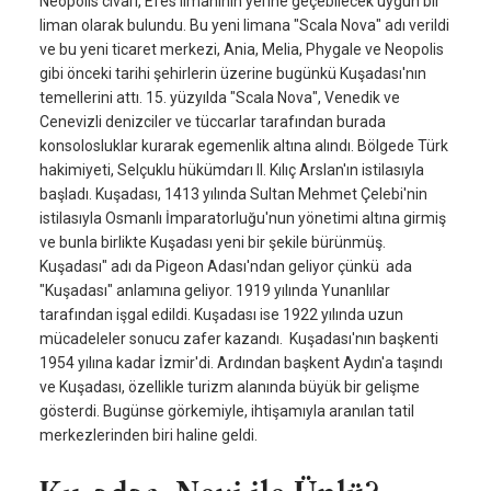
Neopolis civarı, Efes limanının yerine geçebilecek uygun bir
liman olarak bulundu. Bu yeni limana "Scala Nova" adı verildi
ve bu yeni ticaret merkezi, Ania, Melia, Phygale ve Neopolis
gibi önceki tarihi şehirlerin üzerine bugünkü Kuşadası'nın
temellerini attı. 15. yüzyılda "Scala Nova", Venedik ve
Cenevizli denizciler ve tüccarlar tarafından burada
konsolosluklar kurarak egemenlik altına alındı. Bölgede Türk
hakimiyeti, Selçuklu hükümdarı II. Kılıç Arslan'ın istilasıyla
başladı. Kuşadası, 1413 yılında Sultan Mehmet Çelebi'nin
istilasıyla Osmanlı İmparatorluğu'nun yönetimi altına girmiş
ve bunla birlikte Kuşadası yeni bir şekile bürünmüş.
Kuşadası" adı da Pigeon Adası'ndan geliyor çünkü ada
"Kuşadası" anlamına geliyor. 1919 yılında Yunanlılar
tarafından işgal edildi. Kuşadası ise 1922 yılında uzun
mücadeleler sonucu zafer kazandı. Kuşadası'nın başkenti
1954 yılına kadar İzmir'di. Ardından başkent Aydın'a taşındı
ve Kuşadası, özellikle turizm alanında büyük bir gelişme
gösterdi. Bugünse görkemiyle, ihtişamıyla aranılan tatil
merkezlerinden biri haline geldi.