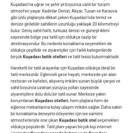
Kuşadası’na uğrar ve şehir yıl boyunca canlı bir turizm
atmosferi yaşar. Kadınlar Denizi, Akyar, Tusan ve Karaova
gibi ünlü plajlarıyla dikkat çeken Kuşadası’nda temiz ve
denize girilebilir sahillerin uzunluğu yaklaşık 20 kilometreyi
bulur. Geniş sahil hattı, turkuaz denizi ve güneşli iklimi
sayesinde bölge yaz tatili için oldukça cazip bir
destinasyondur. Bu nedenle konaklama seçenekleri de
oldukça çeşitlidir ve ziyaretçiler için farklı kategorilerde
birçok
Kuşadası butik otelleri
ve tatil tesisi bulunmaktadır.
Hareketli bir tatil arayanlar için Kuşadası oldukça ideal bir
tatil merkezidir. Eğlenceli gece hayatı, merkezde yer alan
restoran ve kafeleri, alışveriş imkânı sunan büyük çarşısı ve
sahil boyunca uzanan yürüyüş yolları sayesinde
ziyaretçilere dolu dolu bir tatil sunar. Merkeze yakın
konumlanan
Kuşadası otelleri
, hem plajlara hem de
eğlence mekanlarına kolay ulaşım imkânı sağlar. Daha sakin
bir konaklama deneyimi isteyenler için ise samimi
atmosferleriyle öne çıkan
Kuşadası butik otel
seçenekleri
oldukça popülerdir. Tatil planı yapan birçok kişi internet