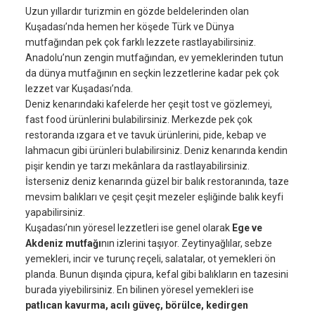
Uzun yıllardır turizmin en gözde beldelerinden olan
Kuşadası’nda hemen her köşede Türk ve Dünya
mutfağından pek çok farklı lezzete rastlayabilirsiniz.
Anadolu’nun zengin mutfağından, ev yemeklerinden tutun
da dünya mutfağının en seçkin lezzetlerine kadar pek çok
lezzet var Kuşadası’nda.
Deniz kenarındaki kafelerde her çeşit tost ve gözlemeyi,
fast food ürünlerini bulabilirsiniz. Merkezde pek çok
restoranda ızgara et ve tavuk ürünlerini, pide, kebap ve
lahmacun gibi ürünleri bulabilirsiniz. Deniz kenarında kendin
pişir kendin ye tarzı mekânlara da rastlayabilirsiniz.
İsterseniz deniz kenarında güzel bir balık restoranında, taze
mevsim balıkları ve çeşit çeşit mezeler eşliğinde balık keyfi
yapabilirsiniz.
Kuşadası’nın yöresel lezzetleri ise genel olarak
Ege ve
Akdeniz mutfağı
nın izlerini taşıyor. Zeytinyağlılar, sebze
yemekleri, incir ve turunç reçeli, salatalar, ot yemekleri ön
planda. Bunun dışında çipura, kefal gibi balıkların en tazesini
burada yiyebilirsiniz. En bilinen yöresel yemekleri ise
patlıcan kavurma, acılı güveç, börülce, kedirgen