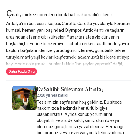
Ç
ıralı’yı bir kez görenlerin bir daha bırakamadığı oluyor.
Antalya’nın bu sessiz köşesi; Caretta Caretta yuvalarıyla korunan
kumsal, hemen yanı başındaki Olympos Antik Kenti ve taşların
arasından efsane gibi yükselen Yanartaş ateşiyle dünyanın
başka hiçbir yerine benzemiyor. sabahın erken saatlerinde yavru
kaplumbağaların denize yürüdüğünü izlemek, günübirlik tekne
turuyla mavi-yeşil koyları keşfetmek, akşamüstü bisiklete atlayıp
köy içinde dolaşmak… bunlar tatilde “bir şeyler yapmak” değil,
hayatı gerçekten hissetmek gibi bir şey.
Daha Fazla Oku
Rüya Villen Park tam da bu ruha yakışıyor.
Ev Sahibi: Süleyman Altıntaş
30 yılı aşkın süredir Çıralı’da turizmcilik yapan bir ailenin “farklı bir
şeyler yapmalı” diye yola çıkmasıyla 2015’te hayat bulan bu yer;
2020 yılında katıldı
Tesisimizin sayfasına hoş geldiniz. Bu sitede
sizi bir otel misafiri gibi değil, komşu gibi karşılıyor. bungalow
hakkımızda hakkında her türlü bilgiye
evler bölgenin doğasına saygıyla, sedir ve çam ağaçlarından inşa
ulaşabilirsiniz. Ayrıca konuk yorumlarını
edilmiş. 73 m²’lik bu evlerin her biri; 2 yatak odası, oturma odası,
okuyabilir ve siz de kaldıysanız olumlu veya
mutfak ve banyo ile gerçek anlamda ev konforu sunuyor.
olumsuz görüşlerinizi yazabilirsiniz. Herhangi
mutfağın balkonla buluştuğu o kapı ise tam da herkesin içinde
bir sorunuz veya rezervasyon talebiniz olursa
taşıdığı “köy evi” hayalini karşılıyor.