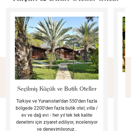
E
Seçilmiş Küçük ve Butik Oteller
Türkiye ve Yunanistan'dan 550'den fazla
Do
bölgede 2200'den fazla butik otel, villa /
ev ve dağ evi - her yıl tek tek kalite
m
denetimi için ziyaret ediliyor, inceleniyor
ve deneyimliyoruz...