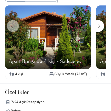
1
3
Apart Bungalow 4 kişi - Sadece ev
Apar
2
4 kişi
Büyük Yatak
(73 m
)
2 k
Özellikler
7/24 Açık Resepsiyon