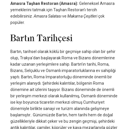
Amasra Taşhan Restoran (Amasra):
Geleneksel Amasra
yemeklerini tatmak için Taşhan Restoran’ı tercih
edebilirsiniz.
Amasra Salatası
ve
Makarna Çeşitleri
çok
popüler.
Bartın Tarihçesi
Bartın, tarihsel olarak köklü bir geçmişe sahip olan bir şehir
olup, Trakya'dan başlayarak Roma ve Bizans dönemlerine
kadar uzanan yerleşimlere sahip. Bartın’ın tarihi, Roma,
Bizans, Selçuklu ve Osmanlı imparatorluklarına ev sahipliği
yaptı. Bartın, Roma İmparatorluğu döneminde önemli bir
yerleşim alanıydı. Şehirdeki kalıntılar, bölgenin Roma
dönemine ait izlerini taşıyor. Bizans döneminde de önemli
bir yerleşim merkezi olarak kullanılmış, Osmanlı döneminde
ise kıyı boyunca ticaretin merkezi olmuş Cumhuriyet
dönemiyle birlikte sanayi ve turizm alanında gelişmeye
başlamıştır.. Günümüzde Bartın, hem tarihi hem de doğal
güzellikleriyle dikkat çeker ve bu zengin geçmişi, şehirdeki
antik kalıntılar, camiler, köprüler ve kaya mezarlarıyla gözler