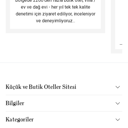
bölgede 2200'den fazla butik otel, villa /
ev ve dağ evi - her yıl tek tek kalite
m
denetimi için ziyaret ediliyor, inceleniyor
ve deneyimliyoruz...
B
Küçük ve Butik Oteller Sitesi
Bilgiler
Kategoriler