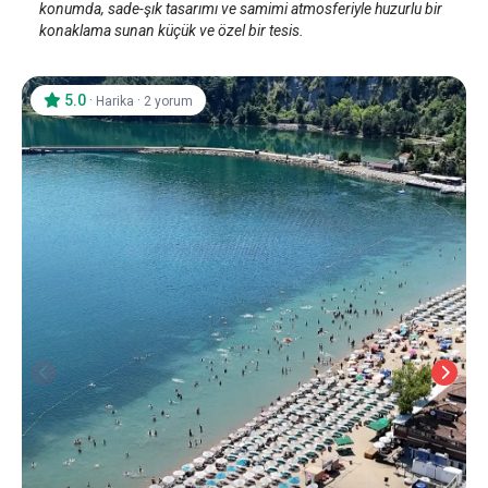
konumda, sade-şık tasarımı ve samimi atmosferiyle huzurlu bir
konaklama sunan küçük ve özel bir tesis.
5.0
·
·
Harika
2 yorum