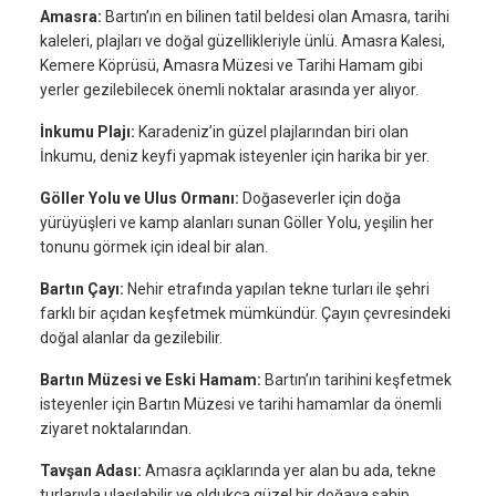
Amasra:
Bartın’ın en bilinen tatil beldesi olan Amasra, tarihi
kaleleri, plajları ve doğal güzellikleriyle ünlü. Amasra Kalesi,
Kemere Köprüsü, Amasra Müzesi ve Tarihi Hamam gibi
yerler gezilebilecek önemli noktalar arasında yer alıyor.
İnkumu Plajı:
Karadeniz’in güzel plajlarından biri olan
İnkumu, deniz keyfi yapmak isteyenler için harika bir yer.
Göller Yolu ve Ulus Ormanı:
Doğaseverler için doğa
yürüyüşleri ve kamp alanları sunan Göller Yolu, yeşilin her
tonunu görmek için ideal bir alan.
Bartın Çayı:
Nehir etrafında yapılan tekne turları ile şehri
farklı bir açıdan keşfetmek mümkündür. Çayın çevresindeki
doğal alanlar da gezilebilir.
Bartın Müzesi ve Eski Hamam:
Bartın’ın tarihini keşfetmek
isteyenler için Bartın Müzesi ve tarihi hamamlar da önemli
ziyaret noktalarından.
Tavşan Adası:
Amasra açıklarında yer alan bu ada, tekne
turlarıyla ulaşılabilir ve oldukça güzel bir doğaya sahip.