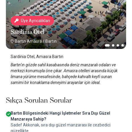
Üye Ayrıcalıkları
Sardinia Otel
Bartın Amasra
/
Bartın
Sardinia Otel, Amasra Bartın
Bartın’ın gözde sahil kasabasında deniz manzaralı odaları ve
merkezi konumuyla öne çıkar. Amasra otelleri arasında küçük
limana yürüme mesafesinde, bahçede kahvaltı keyfi sunan
samimi bir konaklama deneyimi arayanlar için ideal.
Sıkça Sorulan Sorular
Bartın Bölgesindeki Hangi İşletmeler Sıra Dışı Güzel
Manzaraya Sahip?
Sadef Akkonak, sıra dışı güzel manzarası ile cezbedici
güzellikte.