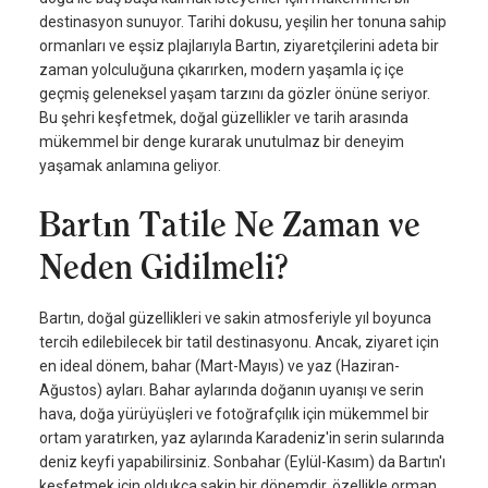
destinasyon sunuyor. Tarihi dokusu, yeşilin her tonuna sahip
ormanları ve eşsiz plajlarıyla Bartın, ziyaretçilerini adeta bir
zaman yolculuğuna çıkarırken, modern yaşamla iç içe
geçmiş geleneksel yaşam tarzını da gözler önüne seriyor.
Bu şehri keşfetmek, doğal güzellikler ve tarih arasında
mükemmel bir denge kurarak unutulmaz bir deneyim
yaşamak anlamına geliyor.
Bartın Tatile Ne Zaman ve
Neden Gidilmeli?
Bartın, doğal güzellikleri ve sakin atmosferiyle yıl boyunca
tercih edilebilecek bir tatil destinasyonu. Ancak, ziyaret için
en ideal dönem, bahar (Mart-Mayıs) ve yaz (Haziran-
Ağustos) ayları. Bahar aylarında doğanın uyanışı ve serin
hava, doğa yürüyüşleri ve fotoğrafçılık için mükemmel bir
ortam yaratırken, yaz aylarında Karadeniz'in serin sularında
deniz keyfi yapabilirsiniz. Sonbahar (Eylül-Kasım) da Bartın'ı
keşfetmek için oldukça sakin bir dönemdir, özellikle orman