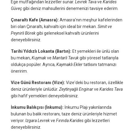
Ege mutfağından lezzetler sunar.
Levrek Tava
ve
Karides
Güveç
gibi deniz mahsullerini denemenizi tavsiye ederim.
Çınaraltı Kafe (Amasra):
Amasra'nın meşhur kafelerinden
biri olan Çınaraltı, kahvaltı için ideal bir mekan.
Simit ve
Peynirli Börek
gibi geleneksel kahvaltı ürünlerini
deneyebilirsiniz.
Tarihi Yıldızlı Lokanta (Bartın):
Et yemekleri ile ünlü olan
bu mekan,
Kuymak
ve
Mantarli Tavuk
gibi yöresel tatlarıyla
oldukça popüler. Ayrıca,
Kaymaklı Ekler
tatlısını tatmanızı
öneririm.
Vize Günü Restoranı (Vize):
Vize'deki bu restoran, özellikle
deniz ürünleriyle ünlüdür.
Zeytinyağlı Enginar
ve
Karides Tava
gibi hafif yemekleri deneyebilirsiniz.
İnkumu Balıkçısı (İnkumu):
İnkumu Plajı yakınlarında
bulunan bu balık restoranı, taze deniz ürünleriyle hizmet
veriyor.
Izgara Levrek
ve
Fırında Karides
gibi lezzetleri
deneyebilirsiniz.