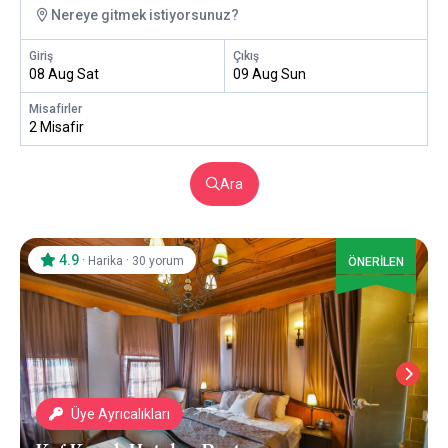
Nereye gitmek istiyorsunuz?
Giriş
Çıkış
08 Aug Sat
09 Aug Sun
Misafirler
2 Misafir
Ara
4.9
·
·
Harika
30 yorum
ÖNERİLEN
Üye Ayrıcalıkları