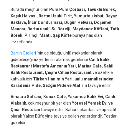
Burada meşhur olan
Pum Pum Çorbası, Tavuklu Börek,
Kaşık Helvası, Bartın Usulü Tirit, Yumurtalı İsbut, Beyaz
Baklava, İncir Dondurması, Düğün Helvası, Döşemeli
Mancar, Bartın usulü Su Böreği, Maydanoz Köftesi, Tatlı
Börek, Pirinçli Mantı, Şap Köfte
buraya has olan
lezzetlendir.
Bartın Otelleri
'nin de olduğu ünlü mekanlar olarak
gidebileceğiniz yerleri sıralamak gerekirse
Canlı Balık
Restaurant Mustafa Amcanın Yeri, Marina Cafe, Sahil
Balık Restaurant, Çeşmi Cihan Restaurant
ve özellikle
kahvaltı için
Türkan Hanımın Yeri, unlu mamullerinden
Karadeniz Pide, Sezgin Pide ve Atafırın
tavsiye edilir.
Amasra Sofrası, Konak Cafe, Yakamoz Balık Evi, Canlı
Alabalık
, çok meşhur bir yer olan
Yöresel Yemek Evi ve
Çınar Restoran
tavsiye edilir. Bahar Lokantası ve aparatif
olarak Yalçın Büfe yine tavsiye edilen yerlerdendir. Tostları
güzeldir.