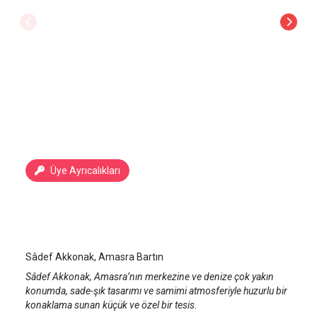
Üye Ayrıcalıkları
Sadef Akkonak
Bartın Amasra
/
Bartın
Sâdef Akkonak, Amasra Bartın
Sâdef Akkonak, Amasra’nın merkezine ve denize çok yakın
konumda, sade-şık tasarımı ve samimi atmosferiyle huzurlu bir
konaklama sunan küçük ve özel bir tesis.