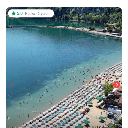
5.0
·
·
Harika
2 yorum