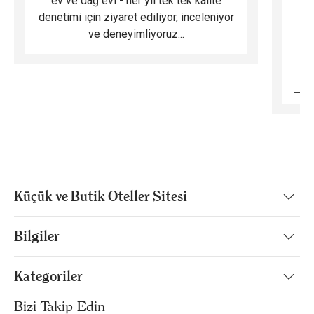
ev ve dağ evi - her yıl tek tek kalite
m
denetimi için ziyaret ediliyor, inceleniyor
ve deneyimliyoruz...
B
Küçük ve Butik Oteller Sitesi
Bilgiler
Kategoriler
Bizi Takip Edin