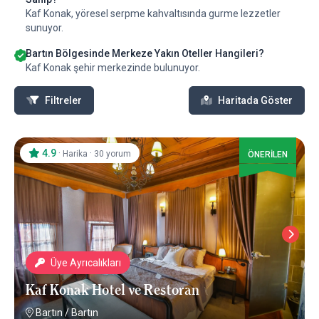
Kaf Konak, yöresel serpme kahvaltısında gurme lezzetler
sunuyor.
Bartın Bölgesinde Merkeze Yakın Oteller Hangileri?
Kaf Konak şehir merkezinde bulunuyor.
Filtreler
Haritada Göster
4.9
·
·
Harika
30 yorum
ÖNERİLEN
Üye Ayrıcalıkları
Kaf Konak Hotel ve Restoran
Bartın
/
Bartın