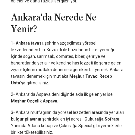
objeler ve daha fazlası sergileniyor.
Ankara'da Nerede Ne
Yenir?
1-
Ankara tavası
, şehrin vazgeçilmez yöresel
lezzetlerinden biri. Kuzu eti ile hazırlanan bir et yemeği.
İçinde soğan, sarımsak, domates, biber, şehriye ve
baharatlar da yer alır ve kendine has lezzeti ile şehre gelen
ziyaretçilerin mutlaka denemesi gereken bir yemek. Ankara
tavasını denemek için mutlaka
Meşhur Tavacı Recep
Usta'ya
gitmelisiniz.
2- Ankara’da Aspava denildiğinde akla ilk gelen yer ise
Meşhur Özçelik Aspava
.
3- Ankara mutfağının da yöresel lezzetleri arasında yer alan
bulgur pilavının
şehirdeki en iyi adresi
Çukurağa Sofrası.
Yanında Adana kebap ve Çukurağa Special gibi yemeklerle
birlikte tüketebilirsiniz.