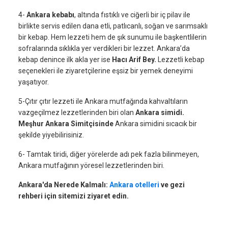
4-
Ankara kebabı
, altında fıstıklı ve ciğerli bir iç pilav ile
birlikte servis edilen dana etli, patlıcanlı, soğan ve sarımsaklı
bir kebap. Hem lezzeti hem de şık sunumu ile başkentlilerin
sofralarında sıklıkla yer verdikleri bir lezzet. Ankara’da
kebap denince ilk akla yer ise
Hacı Arif Bey.
Lezzetli kebap
seçenekleri ile ziyaretçilerine eşsiz bir yemek deneyimi
yaşatıyor.
5-Çıtır çıtır lezzeti ile Ankara mutfağında kahvaltıların
vazgeçilmez lezzetlerinden biri olan
Ankara simidi.
Meşhur Ankara Simitçisinde
Ankara simidini sıcacık bir
şekilde yiyebilirisiniz.
6- Tamtak tiridi, diğer yörelerde adı pek fazla bilinmeyen,
Ankara mutfağının yöresel lezzetlerinden biri.
Ankara'da Nerede Kalmalı:
Ankara otelleri
ve gezi
rehberi için sitemizi ziyaret edin.