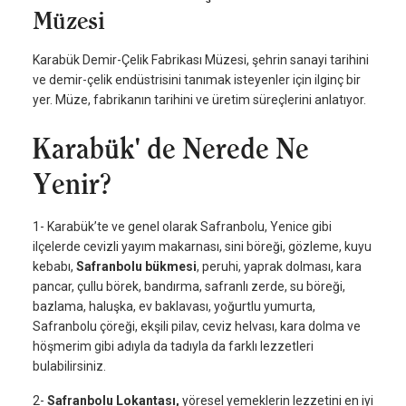
Müzesi
Karabük Demir-Çelik Fabrikası Müzesi, şehrin sanayi tarihini
ve demir-çelik endüstrisini tanımak isteyenler için ilginç bir
yer. Müze, fabrikanın tarihini ve üretim süreçlerini anlatıyor.
Karabük' de Nerede Ne
Yenir?
1- Karabük’te ve genel olarak Safranbolu, Yenice gibi
ilçelerde cevizli yayım makarnası, sini böreği, gözleme, kuyu
kebabı,
Safranbolu bükmesi
, peruhi, yaprak dolması, kara
pancar, çullu börek, bandırma, safranlı zerde, su böreği,
bazlama, haluşka, ev baklavası, yoğurtlu yumurta,
Safranbolu çöreği, ekşili pilav, ceviz helvası, kara dolma ve
höşmerim gibi adıyla da tadıyla da farklı lezzetleri
bulabilirsiniz.
2-
Safranbolu Lokantası,
yöresel yemeklerin lezzetini en iyi