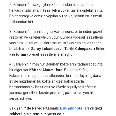
2- Eskişehir'in vazgeçilmez tatlarından biri olan fırın
helvasını tatmak için Fırın Helva Lokantası'na gidebilirsiniz.
Bol tereyağı ve cevizle yapılan bu helva, şehrin en lezzetli
tatlarından biri.
3- Eskişehir'in tarihi bölgesi Hamamönü, birbirinden güzel
restoran ve kafeleriyle ünlüdür. Burada yöresel lezzetlerin
yanı sıra ulusal ve uluslararası mutfaklardan da lezzetler
bulabilirsiniz.
Saray Lokantası
ve
Tarihi Odunpazarı Evleri
Restoranı
yöresel lezzetleriyle meşhur.
4- Eskişehir'in meşhur Balaban köftelerini tadabileceğiniz
bir diğer yer
Köfteci Ahmet Usta.
Balaban Köfte,
Eskişehir'in meşhur lezzetlerinden biri. İnce kıyılmış dana
etiyle hazırlanan bu köfteler, özel baharatlarla
harmanlanarak hazırlanır ve közde pişiriliyor. Köftenin
yanında genellikle közde pişirilmiş patates ve yeşillikler
servis ediliyor.
Eskişehir' de Nerede Kalmalı:
Eskişehir otelleri
ve gezi
rehberi için sitemizi ziyaret edin.