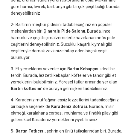
deniz ürünleri sunan yerel restoranlarla dolu. Mevsimine
göre hamsi, levrek, barbunya gibi birçok çeşit balığı burada
deneyebilirsiniz
2- Bartın'ın meşhur pidesini tadabileceğiniz en popüler
mekanlardan biri
Çınaraltı Pide Salonu
. Burada, ince
hamurlu ve çeşitli iç malzemelerle hazırlanan nefis pide
çeşitlerini deneyebilirsiniz. Sucuklu, kaşarlı, kıymalı gibi
çeşitleriyle damak zevkinize hitap eden birçok çeşit
bulunuyor.
3- Et yemeklerini sevenler için
Bartın Kebapçısı
ideal bir
tercih. Burada, lezzetli kebaplar, köfteler ve tandır gibi et
yemeklerini bulabilirsiniz. Yöresel tatlar arasında yer alan
Bartın köftesini'
de buraya gelmişken tadabilirsiniz.
4- Karadeniz mutfağının eşsiz lezzetlerini tadabileceğiniz
bir başka seçenek de
Karadeniz Sofrası.
Burada, mısır
ekmeği, karalahana çorbası, muhlama ve fındıklı pilav gibi
geleneksel Karadeniz yemeklerini yiyebilirsiniz.
5-
Bartın Tatlıcısı,
şehrin en ünlü tatlıcılarından biri. Burada,