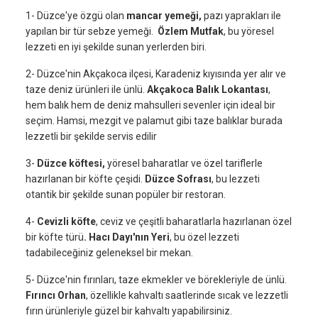
1- Düzce'ye özgü olan
mancar yemeği,
pazı yaprakları ile
yapılan bir tür sebze yemeği.
Özlem Mutfak
, bu yöresel
lezzeti en iyi şekilde sunan yerlerden biri.
2- Düzce'nin Akçakoca ilçesi, Karadeniz kıyısında yer alır ve
taze deniz ürünleri ile ünlü.
Akçakoca Balık Lokantası
,
hem balık hem de deniz mahsulleri sevenler için ideal bir
seçim. Hamsi, mezgit ve palamut gibi taze balıklar burada
lezzetli bir şekilde servis edilir
3-
Düzce köftesi,
yöresel baharatlar ve özel tariflerle
hazırlanan bir köfte çeşidi.
Düzce Sofrası
, bu lezzeti
otantik bir şekilde sunan popüler bir restoran.
4-
Cevizli köfte
, ceviz ve çeşitli baharatlarla hazırlanan özel
bir köfte türü
. Hacı Dayı'nın Yeri
, bu özel lezzeti
tadabileceğiniz geleneksel bir mekan.
5- Düzce'nin fırınları, taze ekmekler ve börekleriyle de ünlü.
Fırıncı Orhan
, özellikle kahvaltı saatlerinde sıcak ve lezzetli
fırın ürünleriyle güzel bir kahvaltı yapabilirsiniz.