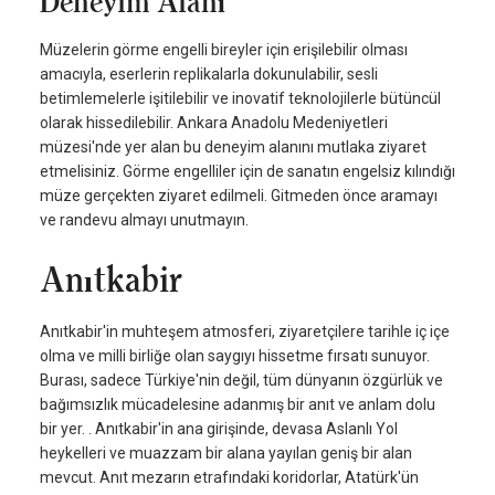
Deneyim Alanı
Müzelerin görme engelli bireyler için erişilebilir olması
amacıyla, eserlerin replikalarla dokunulabilir, sesli
betimlemelerle işitilebilir ve inovatif teknolojilerle bütüncül
olarak hissedilebilir. Ankara Anadolu Medeniyetleri
müzesi'nde yer alan bu deneyim alanını mutlaka ziyaret
etmelisiniz. Görme engelliler için de sanatın engelsiz kılındığı
müze gerçekten ziyaret edilmeli. Gitmeden önce aramayı
ve randevu almayı unutmayın.
Anıtkabir
Anıtkabir'in muhteşem atmosferi, ziyaretçilere tarihle iç içe
olma ve milli birliğe olan saygıyı hissetme fırsatı sunuyor.
Burası, sadece Türkiye'nin değil, tüm dünyanın özgürlük ve
bağımsızlık mücadelesine adanmış bir anıt ve anlam dolu
bir yer. . Anıtkabir'in ana girişinde, devasa Aslanlı Yol
heykelleri ve muazzam bir alana yayılan geniş bir alan
mevcut. Anıt mezarın etrafındaki koridorlar, Atatürk'ün