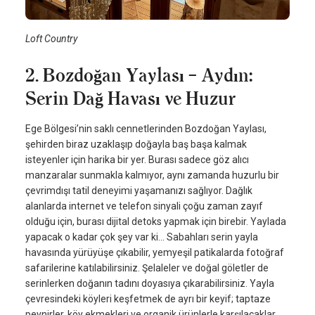
Loft Country
2. Bozdoğan Yaylası – Aydın:
Serin Dağ Havası ve Huzur
Ege Bölgesi’nin saklı cennetlerinden Bozdoğan Yaylası,
şehirden biraz uzaklaşıp doğayla baş başa kalmak
isteyenler için harika bir yer. Burası sadece göz alıcı
manzaralar sunmakla kalmıyor, aynı zamanda huzurlu bir
çevrimdışı tatil deneyimi yaşamanızı sağlıyor. Dağlık
alanlarda internet ve telefon sinyali çoğu zaman zayıf
olduğu için, burası dijital detoks yapmak için birebir. Yaylada
yapacak o kadar çok şey var ki… Sabahları serin yayla
havasında yürüyüşe çıkabilir, yemyeşil patikalarda fotoğraf
safarilerine katılabilirsiniz. Şelaleler ve doğal göletler de
serinlerken doğanın tadını doyasıya çıkarabilirsiniz. Yayla
çevresindeki köyleri keşfetmek de ayrı bir keyif; taptaze
peynirler, köy ekmekleri ve organik ürünlerle karşılacaklar