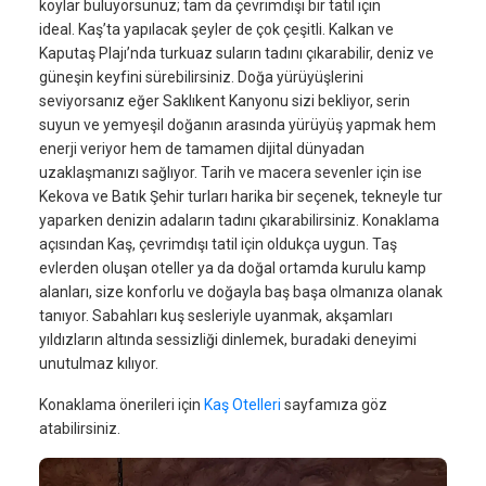
koylar buluyorsunuz; tam da çevrimdışı bir tatil için
ideal. Kaş’ta yapılacak şeyler de çok çeşitli. Kalkan ve
Kaputaş Plajı’nda turkuaz suların tadını çıkarabilir, deniz ve
güneşin keyfini sürebilirsiniz. Doğa yürüyüşlerini
seviyorsanız eğer Saklıkent Kanyonu sizi bekliyor, serin
suyun ve yemyeşil doğanın arasında yürüyüş yapmak hem
enerji veriyor hem de tamamen dijital dünyadan
uzaklaşmanızı sağlıyor. Tarih ve macera sevenler için ise
Kekova ve Batık Şehir turları harika bir seçenek, tekneyle tur
yaparken denizin adaların tadını çıkarabilirsiniz. Konaklama
açısından Kaş, çevrimdışı tatil için oldukça uygun. Taş
evlerden oluşan oteller ya da doğal ortamda kurulu kamp
alanları, size konforlu ve doğayla baş başa olmanıza olanak
tanıyor. Sabahları kuş sesleriyle uyanmak, akşamları
yıldızların altında sessizliği dinlemek, buradaki deneyimi
unutulmaz kılıyor.
Konaklama önerileri için
Kaş Otelleri
sayfamıza göz
atabilirsiniz.