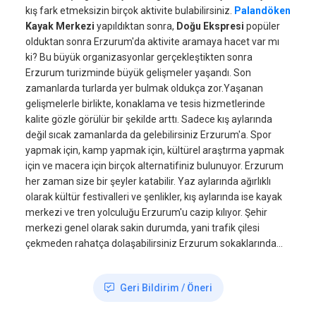
kış fark etmeksizin birçok aktivite bulabilirsiniz.
Palandöken
Kayak Merkezi
yapıldıktan sonra,
Doğu Ekspresi
popüler
olduktan sonra Erzurum'da aktivite aramaya hacet var mı
ki? Bu büyük organizasyonlar gerçekleştikten sonra
Erzurum turizminde büyük gelişmeler yaşandı. Son
zamanlarda turlarda yer bulmak oldukça zor.Yaşanan
gelişmelerle birlikte, konaklama ve tesis hizmetlerinde
kalite gözle görülür bir şekilde arttı. Sadece kış aylarında
değil sıcak zamanlarda da gelebilirsiniz Erzurum'a. Spor
yapmak için, kamp yapmak için, kültürel araştırma yapmak
için ve macera için birçok alternatifiniz bulunuyor. Erzurum
her zaman size bir şeyler katabilir. Yaz aylarında ağırlıklı
olarak kültür festivalleri ve şenlikler, kış aylarında ise kayak
merkezi ve tren yolculuğu Erzurum'u cazip kılıyor. Şehir
merkezi genel olarak sakin durumda, yani trafik çilesi
çekmeden rahatça dolaşabilirsiniz Erzurum sokaklarında...
Geri Bildirim / Öneri