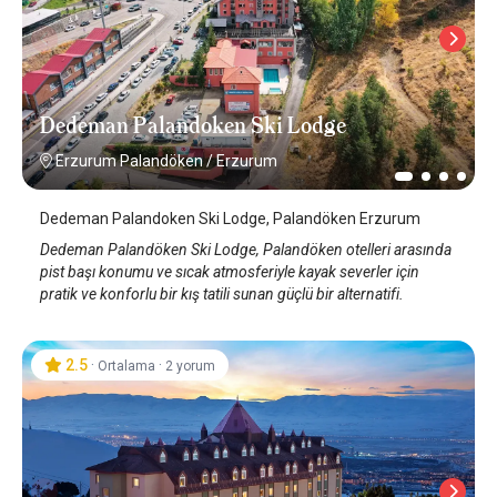
Dedeman Palandoken Ski Lodge
Erzurum Palandöken
/
Erzurum
Dedeman Palandoken Ski Lodge, Palandöken Erzurum
Dedeman Palandöken Ski Lodge, Palandöken otelleri arasında
pist başı konumu ve sıcak atmosferiyle kayak severler için
pratik ve konforlu bir kış tatili sunan güçlü bir alternatifi.
2.5
·
·
Ortalama
2 yorum