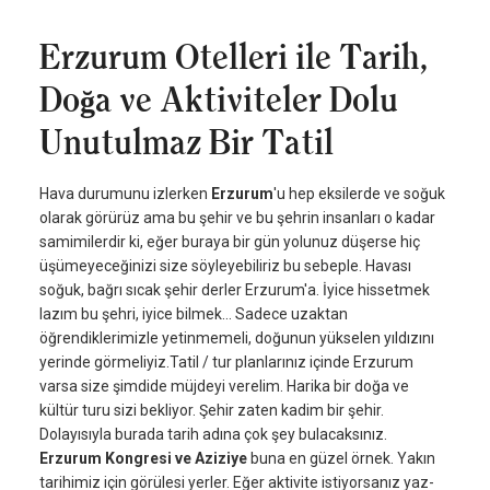
Erzurum Otelleri ile Tarih,
Doğa ve Aktiviteler Dolu
Unutulmaz Bir Tatil
Hava durumunu izlerken
Erzurum
'u hep eksilerde ve soğuk
olarak görürüz ama bu şehir ve bu şehrin insanları o kadar
samimilerdir ki, eğer buraya bir gün yolunuz düşerse hiç
üşümeyeceğinizi size söyleyebiliriz bu sebeple. Havası
soğuk, bağrı sıcak şehir derler Erzurum'a. İyice hissetmek
lazım bu şehri, iyice bilmek… Sadece uzaktan
öğrendiklerimizle yetinmemeli, doğunun yükselen yıldızını
yerinde görmeliyiz.Tatil / tur planlarınız içinde Erzurum
varsa size şimdide müjdeyi verelim. Harika bir doğa ve
kültür turu sizi bekliyor. Şehir zaten kadim bir şehir.
Dolayısıyla burada tarih adına çok şey bulacaksınız.
Erzurum
Kongresi ve Aziziye
buna en güzel örnek. Yakın
tarihimiz için görülesi yerler. Eğer aktivite istiyorsanız yaz-