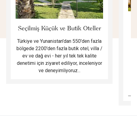
E
Seçilmiş Küçük ve Butik Oteller
Türkiye ve Yunanistan'dan 550'den fazla
Do
bölgede 2200'den fazla butik otel, villa /
ev ve dağ evi - her yıl tek tek kalite
m
denetimi için ziyaret ediliyor, inceleniyor
ve deneyimliyoruz...
B