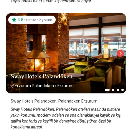
kayak odaklı bir Erzurum kış deneyimi sunuyor.
4.5
·
·
Harika
2 yorum
Sway Hotels Palandöken
Erzurum Palandöken
/
Erzurum
Sway Hotels Palandöken, Palandöken Erzurum
Sway Hotels Palandöken, Palandöken otelleri arasında pistlere
yakın konumu, modern odaları ve spa olanaklarıyla kayak ve kış
tatilini konforlu ve keyifli bir deneyime dönüştüren özel bir
konaklama adresi.