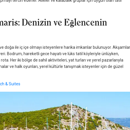
pmayı tercih ederler. Aileler ve kalabalık gruplar için uygun olan tatil
aris: Denizin ve Eğlencenin
e doğa ile iç içe olmayı isteyenlere harika imkanlar bulunuyor. Akşamlar
l yeri. Bodrum, hareketli gece hayatı ve lüks tatil köyleriyle ünlüyken,
 Her iki bölge de sahil aktiviteleri, yat turları ve yerel pazarlarıyla
ar ve halk oyunları, yerel kültürle tanışmak isteyenler için de güzel
ch & Suites