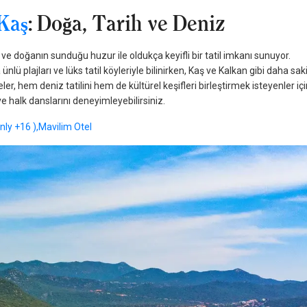
Kaş
: Doğa, Tarih ve Deniz
 doğanın sunduğu huzur ile oldukça keyifli bir tatil imkanı sunuyor.
nlü plajları ve lüks tatil köyleriyle bilinirken, Kaş ve Kalkan gibi daha sak
ler, hem deniz tatilini hem de kültürel keşifleri birleştirmek isteyenler iç
 halk danslarını deneyimleyebilirsiniz.
nly +16 ),
Mavilim Otel