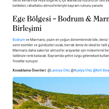
deniz kenarında veya doğa ile iç içe alanlarda huzurlu bir tatil ya
beldeleri, rahatlatıcı atmosferleriyle bayram ruhunu yansıtır.
Ege Bölgesi – Bodrum & Marm
Birleşimi
Bodrum
ve Marmaris, yazın en yoğun dönemlerinde bile, deniz v
serin esintiler ve gündüzleri sıcak, berrak deniz ile ideal bir tati
Marmaris daha sakin bir atmosfer arayanlar için mükemmel bir rota.
tatilinize renk katacak. Bayramda şehre özgü geleneksel kutlamal
fırsatlar sunuyor.
Konaklama Önerileri:
@
Lavinya Otel
, @
Açelya Otel
,
@Kefi Bea