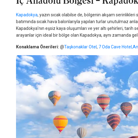
İç Anadolu Bölgesi – Kapadok
Kapadokya
, yazın sıcak olabilse de, bölgenin akşam serinlikleri 
batımında sıcak hava balonlarıyla yapılan turlar unutulmaz anla
Kapadokya’nın eşsiz kaya oluşumları ve yer altı şehirleri, tari
arayanlar için ideal bir bölge olan Kapadokya, aynı zamanda ge
Konaklama Önerileri:
@
Taşkonaklar Otel
,
7 Oda Cave Hotel,
An