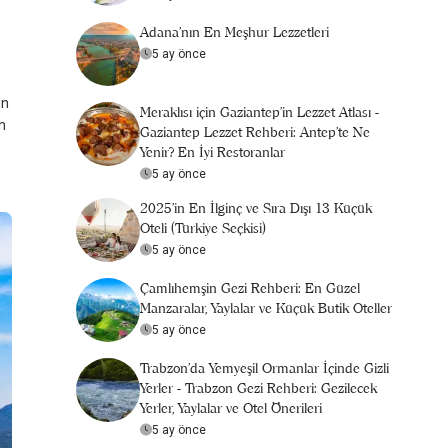
Adana'nın En Meşhur Lezzetleri
5 ay önce
in
Meraklısı için Gaziantep'in Lezzet Atlası -
in
Gaziantep Lezzet Rehberi: Antep’te Ne
Yenir? En İyi Restoranlar
5 ay önce
2025’in En İlginç ve Sıra Dışı 13 Küçük
Oteli (Türkiye Seçkisi)
5 ay önce
Çamlıhemşin Gezi Rehberi: En Güzel
Manzaralar, Yaylalar ve Küçük Butik Oteller
5 ay önce
Trabzon'da Yemyeşil Ormanlar İçinde Gizli
Yerler - Trabzon Gezi Rehberi: Gezilecek
Yerler, Yaylalar ve Otel Önerileri
5 ay önce