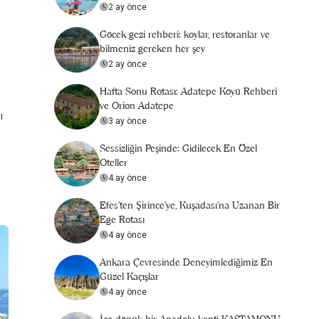
2 ay önce
Göcek gezi rehberi: koylar, restoranlar ve
bilmeniz gereken her şey
2 ay önce
Hafta Sonu Rotası: Adatepe Köyü Rehberi
ve Orion Adatepe
ı
3 ay önce
Sessizliğin Peşinde: Gidilecek En Özel
Oteller
4 ay önce
Efes’ten Şirince’ye, Kuşadası’na Uzanan Bir
Ege Rotası
4 ay önce
Ankara Çevresinde Deneyimlediğimiz En
Güzel Kaçışlar
4 ay önce