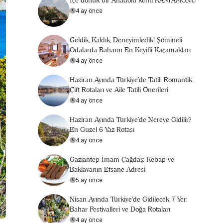
İçe dönük bir Anadolu kenti KASTAMONU
4 ay önce
Geldik, Kaldık, Deneyimledik! Şömineli
Odalarda Baharın En Keyifli Kaçamakları
4 ay önce
Haziran Ayında Türkiye’de Tatil: Romantik
Çift Rotaları ve Aile Tatili Önerileri
4 ay önce
Haziran Ayında Türkiye’de Nereye Gidilir?
En Güzel 6 Yaz Rotası
4 ay önce
Gaziantep İmam Çağdaş: Kebap ve
Baklavanın Efsane Adresi
5 ay önce
Nisan Ayında Türkiye’de Gidilecek 7 Yer:
Bahar Festivalleri ve Doğa Rotaları
4 ay önce