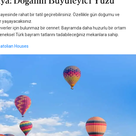
ya: Doğanın Büyüleyici Yüzü
sayesinde rahat bir tatil geçirebilirsiniz. Özellikle gün doğumu ve
r yaşayacaksınız.
h severler için bulunmaz bir cennet. Bayramda daha huzurlu bir ortam
leneksel Türk bayram tatlarını tadabileceğiniz mekanlara sahip.
atolian Houses