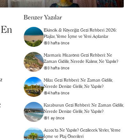
Benzer Yazılar
? En
Ekincik & Köyceğiz Gezi Rehberi 2026:
Plajlar, Yeme İçme ve Yeni Açılanlar
3 hafta önce
Marmaris Hisarönü Gezi Rehberi: Ne
Zaman Gidilir, Nerede Kalınır, Ne Yapılır?
3 hafta önce
az
Milas Gezi Rehberi: Ne Zaman Gidilir,
Nerede Denize Girilir, Ne Yapılır?
4 hafta önce
e
Karaburun Gezi Rehberi: Ne Zaman Gidilir,
Nerede Denize Girilir, Ne Yapılır?
1 ay önce
Assos’ta Ne Yapılır? Gezilecek Yerler, Yeme
İçme ve Plaj Önerileri