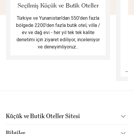
Seçilmiş Küçük ve Butik Oteller
Türkiye ve Yunanistan'dan 550'den fazla
Do
bölgede 2200'den fazla butik otel, villa /
ev ve dağ evi - her yıl tek tek kalite
m
denetimi için ziyaret ediliyor, inceleniyor
ve deneyimliyoruz...
B
Küçük ve Butik Oteller Sitesi
Bilgiler