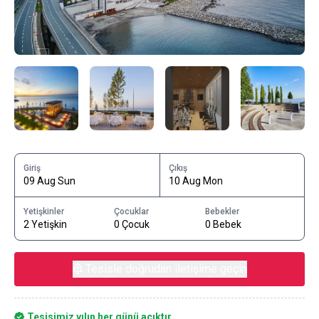
Giriş
Çıkış
09 Aug Sun
10 Aug Mon
Yetişkinler
Çocuklar
Bebekler
2 Yetişkin
0 Çocuk
0 Bebek
Tesisle doğrudan iletişime geçin
Tesisimiz yılın her günü açıktır