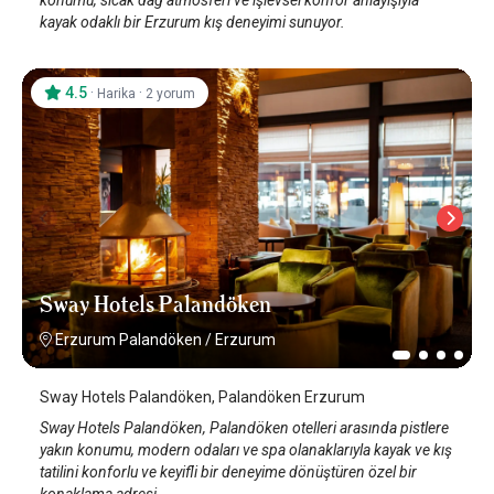
kayak odaklı bir Erzurum kış deneyimi sunuyor.
4.5
·
·
Harika
2 yorum
Sway Hotels Palandöken
Erzurum Palandöken
/
Erzurum
Sway Hotels Palandöken, Palandöken Erzurum
Sway Hotels Palandöken, Palandöken otelleri arasında pistlere
yakın konumu, modern odaları ve spa olanaklarıyla kayak ve kış
tatilini konforlu ve keyifli bir deneyime dönüştüren özel bir
konaklama adresi.