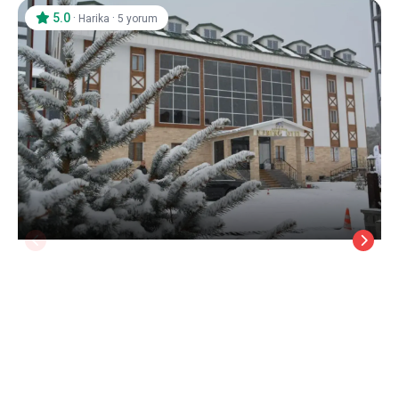
5.0
·
·
Harika
5 yorum