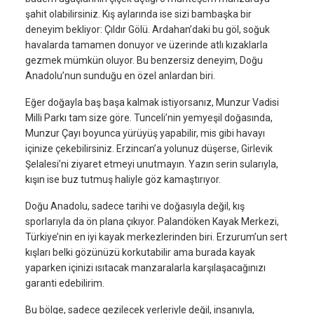
şahit olabilirsiniz. Kış aylarında ise sizi bambaşka bir
deneyim bekliyor: Çıldır Gölü. Ardahan’daki bu göl, soğuk
havalarda tamamen donuyor ve üzerinde atlı kızaklarla
gezmek mümkün oluyor. Bu benzersiz deneyim, Doğu
Anadolu’nun sunduğu en özel anlardan biri.
Eğer doğayla baş başa kalmak istiyorsanız, Munzur Vadisi
Milli Parkı tam size göre. Tunceli’nin yemyeşil doğasında,
Munzur Çayı boyunca yürüyüş yapabilir, mis gibi havayı
içinize çekebilirsiniz. Erzincan’a yolunuz düşerse, Girlevik
Şelalesi’ni ziyaret etmeyi unutmayın. Yazın serin sularıyla,
kışın ise buz tutmuş haliyle göz kamaştırıyor.
Doğu Anadolu, sadece tarihi ve doğasıyla değil, kış
sporlarıyla da ön plana çıkıyor. Palandöken Kayak Merkezi,
Türkiye’nin en iyi kayak merkezlerinden biri. Erzurum’un sert
kışları belki gözünüzü korkutabilir ama burada kayak
yaparken içinizi ısıtacak manzaralarla karşılaşacağınızı
garanti edebilirim.
Bu bölge, sadece gezilecek yerleriyle değil, insanıyla,