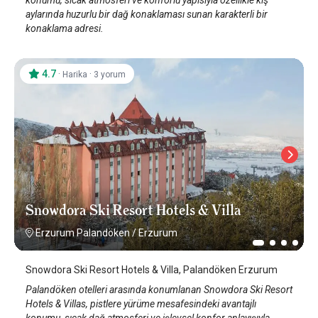
aylarında huzurlu bir dağ konaklaması sunan karakterli bir
konaklama adresi.
4.7
·
·
Harika
3 yorum
Snowdora Ski Resort Hotels & Villa
Erzurum Palandöken
/
Erzurum
Snowdora Ski Resort Hotels & Villa, Palandöken Erzurum
Palandöken otelleri arasında konumlanan Snowdora Ski Resort
Hotels & Villas, pistlere yürüme mesafesindeki avantajlı
konumu, sıcak dağ atmosferi ve işlevsel konfor anlayışıyla