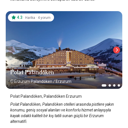
4.3
·
·
Harika
4 yorum
Polat Palandöken
Erzurum Palandöken
/
Erzurum
Polat Palandöken, Palandöken Erzurum
Polat Palandöken, Palandöken otelleri arasında pistlere yakın
konumu, geniş sosyal alanları ve konforlu hizmet anlayışıyla
kayak odaklı kaliteli bir kış tatili sunan güçlü bir Erzurum
alternatifi.