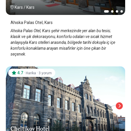
Kars
/
Kars
Ahıska Palas Otel, Kars
Ahıska Palas Otel, Kars şehir merkezinde yer alan bu tesis;
klasik ve şık dekorasyonu, konforlu odaları ve sıcak hizmet
anlayışıyla Kars otelleri arasında, bölgede tarihi dokuyla iç içe
konforlu konaklama arayan misafirler için öne çıkan bir
seçenek.
4.7
·
·
Harika
3 yorum
Cheltikov Hotel