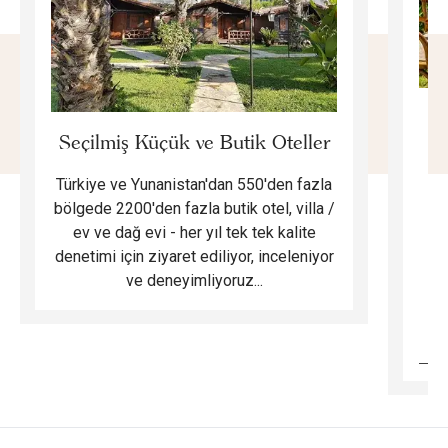
E
Seçilmiş Küçük ve Butik Oteller
Türkiye ve Yunanistan'dan 550'den fazla
Do
bölgede 2200'den fazla butik otel, villa /
ev ve dağ evi - her yıl tek tek kalite
m
denetimi için ziyaret ediliyor, inceleniyor
ve deneyimliyoruz...
B