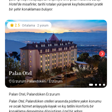
Hotel’de misafirler, tarihî rotaları yürüyerek keşfedecekleri pratik
bir şehir konaklaması buluyor.
2.5
·
·
Ortalama
2 yorum
Palan Otel
Erzurum Palandöken
/
Erzurum
Palan Otel, Palandöken Erzurum
Palan Otel, Palandöken otelleri arasında pistlere yakın konumu
ve sıcak hizmet anlayışıyla kayak ve kış tatilini konforlu bir
konaklama deneyimine dönüştüren özel bir adres.