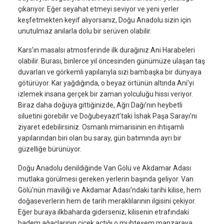
çıkarıyor. Eğer seyahat etmeyi seviyor ve yeni yerler
keşfetmekten keyif alıyorsanız, Doğu Anadolu sizin için
unutulmaz anılarla dolu bir serüven olabilir.
Kars’ın masalsı atmosferinde ilk durağınız Ani Harabeleri
olabilir. Burası, binlerce yıl öncesinden günümüze ulaşan taş
duvarları ve görkemli yapılarıyla sizi bambaşka bir dünyaya
götürüyor. Kar yağdığında, o beyaz örtünün altında Ani’yi
izlemek insana gerçek bir zaman yolculuğu hissi veriyor.
Biraz daha doğuya gittiğinizde, Ağrı Dağı’nın heybetli
siluetini görebilir ve Doğubeyazıt’taki İshak Paşa Sarayı’nı
ziyaret edebilirsiniz. Osmanlı mimarisinin en ihtişamlı
yapılarından biri olan bu saray, gün batımında ayrı bir
güzelliğe bürünüyor.
Doğu Anadolu denildiğinde Van Gölü ve Akdamar Adası
mutlaka görülmesi gereken yerlerin başında geliyor. Van
Gölü’nün maviliği ve Akdamar Adası’ndaki tarihi kilise, hem
doğaseverlerin hem de tarih meraklılarının ilgisini çekiyor.
Eğer buraya ilkbaharda giderseniz, kilisenin etrafındaki
badem ağaçlarının çiçek açtığı o muhteşem manzaraya