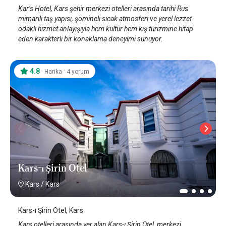
Kar’s Hotel, Kars şehir merkezi otelleri arasında tarihi Rus
mimarili taş yapısı, şömineli sıcak atmosferi ve yerel lezzet
odaklı hizmet anlayışıyla hem kültür hem kış turizmine hitap
eden karakterli bir konaklama deneyimi sunuyor.
4.8
·
·
Harika
4 yorum
Kars-ı Şirin Otel
Kars
/
Kars
Kars-ı Şirin Otel, Kars
Kars otelleri arasında yer alan Kars-ı Şirin Otel, merkezi