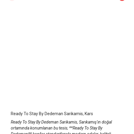
Ready To Stay By Dedeman Sarikamis
Kars Sarıkamış
/
Kars
Ready To Stay By Dedeman Sarikamis, Kars
Ready To Stay By Dedeman Sarikamis, Sarıkamış’ın doğal
ortamında konumlanan bu tesis; **Ready To Stay By
Dedeman** konfor standartlarıyla modern odalar, kaliteli