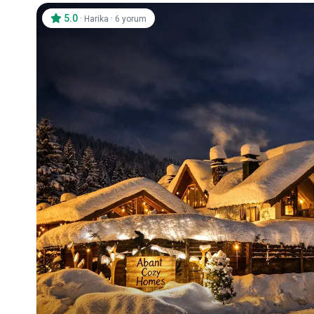
5.0
·
·
Harika
6 yorum