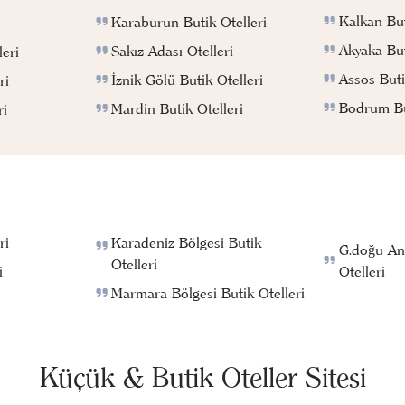
Kalkan But
Karaburun Butik Otelleri
Akyaka But
Sakız Adası Otelleri
eri
Assos Buti
İznik Gölü Butik Otelleri
ri
Bodrum But
Mardin Butik Otelleri
ri
ri
Karadeniz Bölgesi Butik
G.doğu An
Otelleri
i
Otelleri
Marmara Bölgesi Butik Otelleri
Küçük & Butik Oteller Sitesi