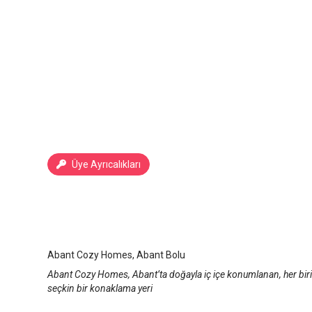
Üye Ayrıcalıkları
Abant Cozy Homes
Bolu Abant
/
Bolu
Abant Cozy Homes, Abant Bolu
Abant Cozy Homes, Abant’ta doğayla iç içe konumlanan, her biri
seçkin bir konaklama yeri