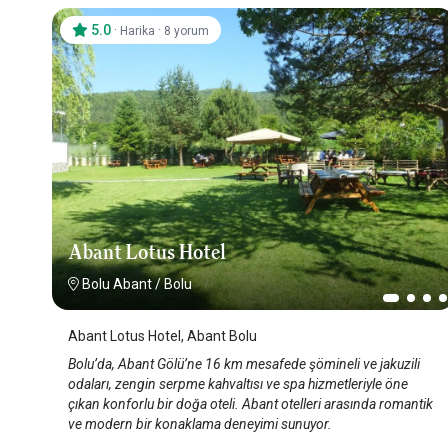
5.0
·
·
Harika
8 yorum
Abant Lotus Hotel
Bolu Abant
/
Bolu
Abant Lotus Hotel, Abant Bolu
Bolu’da, Abant Gölü’ne 16 km mesafede şömineli ve jakuzili
odaları, zengin serpme kahvaltısı ve spa hizmetleriyle öne
çıkan konforlu bir doğa oteli. Abant otelleri arasında romantik
ve modern bir konaklama deneyimi sunuyor.