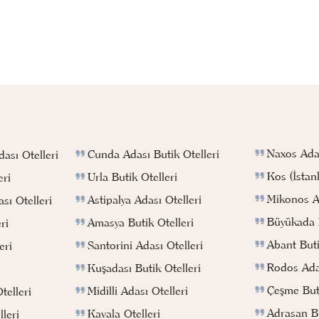
Naxos Adas
Cunda Adası Butik Otelleri
ası Otelleri
Kos (İstan
Urla Butik Otelleri
eri
Mikonos Ad
Astipalya Adası Otelleri
sı Otelleri
Büyükada B
Amasya Butik Otelleri
ri
Abant Buti
Santorini Adası Otelleri
eri
Rodos Adas
Kuşadası Butik Otelleri
Çeşme Buti
Midilli Adası Otelleri
telleri
Adrasan Bu
Kavala Otelleri
leri