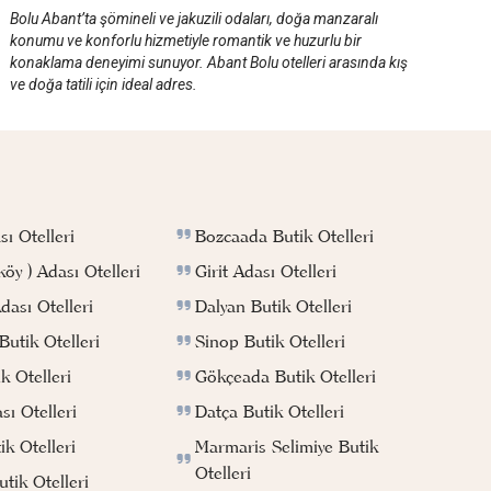
Bolu Abant’ta şömineli ve jakuzili odaları, doğa manzaralı
konumu ve konforlu hizmetiyle romantik ve huzurlu bir
konaklama deneyimi sunuyor. Abant Bolu otelleri arasında kış
ve doğa tatili için ideal adres.
Bozcaada Butik Otelleri
ı Otelleri
Girit Adası Otelleri
köy ) Adası Otelleri
Dalyan Butik Otelleri
ası Otelleri
Sinop Butik Otelleri
utik Otelleri
Gökçeada Butik Otelleri
k Otelleri
Datça Butik Otelleri
ı Otelleri
Marmaris Selimiye Butik
k Otelleri
Otelleri
tik Otelleri