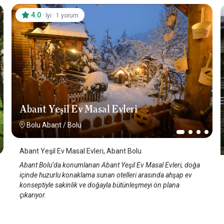
4.0
·
·
İyi
1 yorum
Abant Yeşil Ev Masal Evleri
Bolu Abant
/
Bolu
Abant Yeşil Ev Masal Evleri, Abant Bolu
Abant Bolu’da konumlanan Abant Yeşil Ev Masal Evleri, doğa
içinde huzurlu konaklama sunan otelleri arasında ahşap ev
konseptiyle sakinlik ve doğayla bütünleşmeyi ön plana
çıkarıyor.