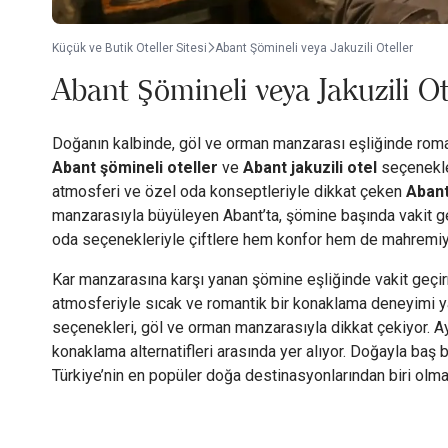
Küçük ve Butik Oteller Sitesi
Abant Şömineli veya Jakuzili Oteller
Abant Şömineli veya Jakuzili Ot
Doğanın kalbinde, göl ve orman manzarası eşliğinde roman
Abant şömineli oteller
ve
Abant jakuzili otel
seçenekle
atmosferi ve özel oda konseptleriyle dikkat çeken
Abant
manzarasıyla büyüleyen Abant’ta, şömine başında vakit geç
oda seçenekleriyle çiftlere hem konfor hem de mahremiy
Kar manzarasına karşı yanan şömine eşliğinde vakit geçi
atmosferiyle sıcak ve romantik bir konaklama deneyimi yar
seçenekleri, göl ve orman manzarasıyla dikkat çekiyor. A
konaklama alternatifleri arasında yer alıyor. Doğayla baş
Türkiye’nin en popüler doğa destinasyonlarından biri olm