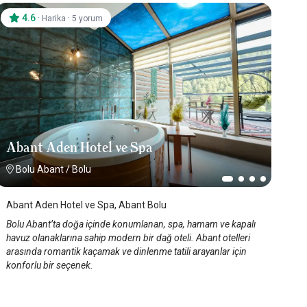
4.6
·
·
Harika
5 yorum
Abant Aden Hotel ve Spa
Bolu Abant
/
Bolu
Abant Aden Hotel ve Spa, Abant Bolu
Bolu Abant’ta doğa içinde konumlanan, spa, hamam ve kapalı
havuz olanaklarına sahip modern bir dağ oteli. Abant otelleri
arasında romantik kaçamak ve dinlenme tatili arayanlar için
konforlu bir seçenek.