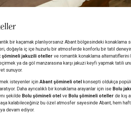
eller
tik bir kaçamak planlıyorsanız Abant bölgesindeki konaklama seç
ri, doğayla iç içe huzurlu bir atmosferde konforlu bir tatil deneyi
 şömineli jakuzili oteller
ve romantik konaklama alternatiflerini 
irmek ya da göl manzarasına karşı jakuzi keyfi yapmak tatili unu
et sunuyor.
rmek isteyenler için
Abant şömineli otel
konsepti oldukça popüle
atıyor. Daha ayrıcalıklı bir konaklama arayanlar için ise
Bolu jaku
ynı şekilde
Bolu şömineli otel
ve
Bolu şömineli oteller
de kış ay
 başa kalabileceğiniz bu özel atmosfer sayesinde Abant, hem haft
aya devam ediyor.