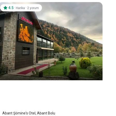
4.5
·
·
Harika
2 yorum
Abant Şömine's Otel
Bolu Abant
/
Bolu
Abant Şömine's Otel, Abant Bolu