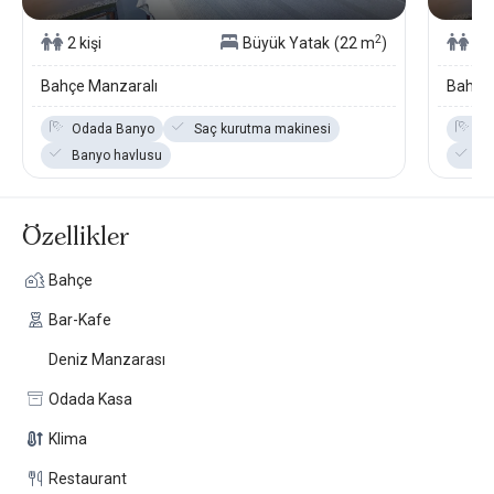
Marmaris otelleri
arasında yer alan Ada Capra beğendiğimiz çok
2
2 kişi
Büyük Yatak
(22 m
)
2 k
özel bir yer. Bu otel,
Marmaris butik otelleri
ve
Marmaris
Otelleri
arasında Küçük Oteller Sitesi seçkisinde yer almaktadır.
Bahçe Manzaralı
Bahçe 
Odada Banyo
Saç kurutma makinesi
Od
Banyo havlusu
Ba
Özellikler
Bahçe
Bar-Kafe
Deniz Manzarası
Odada Kasa
Klima
Restaurant