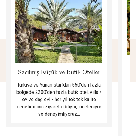
E
Seçilmiş Küçük ve Butik Oteller
Türkiye ve Yunanistan'dan 550'den fazla
Do
bölgede 2200'den fazla butik otel, villa /
ev ve dağ evi - her yıl tek tek kalite
m
denetimi için ziyaret ediliyor, inceleniyor
ve deneyimliyoruz...
B