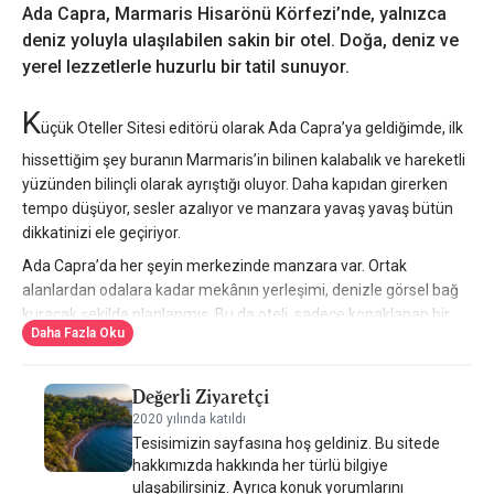
Ada Capra, Marmaris Hisarönü Körfezi’nde, yalnızca
deniz yoluyla ulaşılabilen sakin bir otel. Doğa, deniz ve
yerel lezzetlerle huzurlu bir tatil sunuyor.
K
üçük Oteller Sitesi editörü olarak Ada Capra’ya geldiğimde, ilk
hissettiğim şey buranın Marmaris’in bilinen kalabalık ve hareketli
yüzünden bilinçli olarak ayrıştığı oluyor. Daha kapıdan girerken
tempo düşüyor, sesler azalıyor ve manzara yavaş yavaş bütün
dikkatinizi ele geçiriyor.
Ada Capra’da her şeyin merkezinde manzara var. Ortak
alanlardan odalara kadar mekânın yerleşimi, denizle görsel bağ
kuracak şekilde planlanmış. Bu da oteli, sadece konaklanan bir
Daha Fazla Oku
yer olmaktan çıkarıp günün büyük bölümünü içinde keyifle
geçirebileceğiniz bir yaşam alanına dönüştürüyor.
Değerli Ziyaretçi
Mimari ve dekorasyon tarafında abartı yok. Modern çizgilerle
sade detaylar bir araya getirilmiş. Göz yormayan renkler, ferah
2020 yılında katıldı
Tesisimizin sayfasına hoş geldiniz. Bu sitede
alanlar ve yalın bir stil hâkim. Burada amaç, odaya ya da terasa
hakkımızda hakkında her türlü bilgiye
geçtiğiniz anda manzaranın ve ışığın ön plana çıkmasına izin
ulaşabilirsiniz. Ayrıca konuk yorumlarını
vermek.