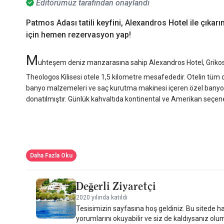
Editörümüz tarafından onaylandı
Patmos Adası tatili keyfini, Alexandros Hotel ile çıkar
için hemen rezervasyon yap!
M
uhteşem deniz manzarasına sahip Alexandros Hotel, Grikos't
Theologos Kilisesi otele 1,5 kilometre mesafededir. Otelin tüm 
banyo malzemeleri ve saç kurutma makinesi içeren özel banyo v
donatılmıştır. Günlük kahvaltıda kontinental ve Amerikan seçen
Daha Fazla Oku
Değerli Ziyaretçi
2020 yılında katıldı
Tesisimizin sayfasına hoş geldiniz. Bu sitede ha
yorumlarını okuyabilir ve siz de kaldıysanız olu