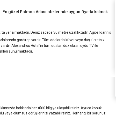
ın. En güzel Patmos Adası otellerinde uygun fiyatla kalmak
a yer almaktadır. Deniz sadece 30 metre uzaklıktadır. Agios Ioannis
odalarında gardırop vardır. Tüm odalarda küvet veya duş, ücretsiz
ardır. Alexandros Hotel'in tüm odaları düz ekran uydu TV ile
ekleri sunulmaktadır.
kkımızda hakkında her türlü bilgiye ulaşabilirsiniz. Ayrıca konuk
mlu veya olumsuz görüşlerinizi yazabilirsiniz. Herhangi bir sorunuz