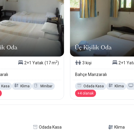
lik Oda
Üç Kişilik Oda
2
2+1 Yatak
(17 m
)
3 kişi
2+1 Yat
ralı
Bahçe Manzaralı
 Kasa
Klima
Minibar
Odada Kasa
Klima
+4 olanak
Odada Kasa
Klima