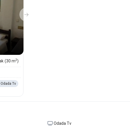
2
ak
(30 m
)
Odada Tv
Odada Tv