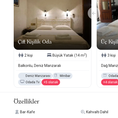
Çift Kişilik Oda
Üç Kişi
2
2 kişi
Büyük Yatak
(14 m
)
3 kişi
Balkonlu, Deniz Manzaralı
Dağ Manza
Deniz Manzarası
Minibar
Odada
Odada Tv
+5 olanak
+4 olanak
Özellikler
Bar-Kafe
Kahvaltı Dahil