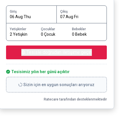
Giriş
Çıkış
06 Aug Thu
07 Aug Fri
Yetişkinler
Çocuklar
Bebekler
2 Yetişkin
0 Çocuk
0 Bebek
Tesisle doğrudan iletişime geçin
Tesisimiz yılın her günü açıktır
Sizin için en uygun sonuçları arıyoruz
Ratecare tarafından desteklenmektedir