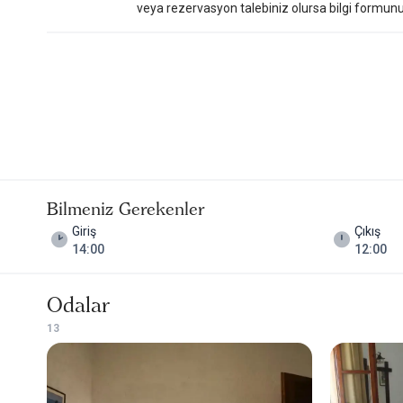
veya rezervasyon talebiniz olursa bilgi formunu do
Bilmeniz Gerekenler
Giriş
Çıkış
14:00
12:00
Odalar
1
3