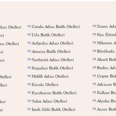
Naxos Adas
Cunda Adası Butik Otelleri
ası Otelleri
Kos (İstan
Urla Butik Otelleri
eri
Mikonos Ad
Astipalya Adası Otelleri
sı Otelleri
Büyükada B
Amasya Butik Otelleri
ri
Abant Buti
Santorini Adası Otelleri
eri
Rodos Adas
Kuşadası Butik Otelleri
Çeşme Buti
Midilli Adası Otelleri
telleri
Adrasan Bu
Kavala Otelleri
leri
Kalkan But
Karaburun Butik Otelleri
Akyaka But
Sakız Adası Otelleri
eri
Assos Buti
İznik Gölü Butik Otelleri
ri