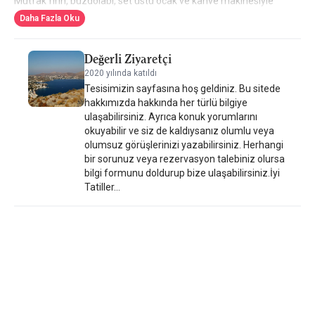
Mutfak fırın, buzdolabı, set üstü ocak ve kahve makinesiyle
donatılmıştır. Birimlerde gardırop ve su ısıtıcısı da mevcuttur.
Daha Fazla Oku
Değerli Ziyaretçi
2020 yılında katıldı
Tesisimizin sayfasına hoş geldiniz. Bu sitede
hakkımızda hakkında her türlü bilgiye
ulaşabilirsiniz. Ayrıca konuk yorumlarını
okuyabilir ve siz de kaldıysanız olumlu veya
olumsuz görüşlerinizi yazabilirsiniz. Herhangi
bir sorunuz veya rezervasyon talebiniz olursa
bilgi formunu doldurup bize ulaşabilirsiniz.İyi
Tatiller...