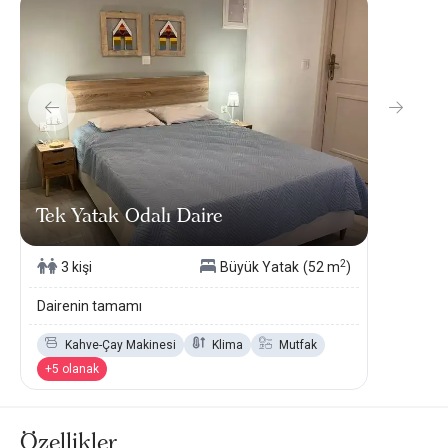
Tek Yatak Odalı Daire
2
3 kişi
Büyük Yatak
(52 m
)
Dairenin tamamı
Kahve-Çay Makinesi
Klima
Mutfak
+5 olanak
Özellikler