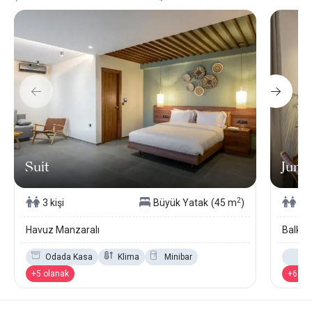
Suit
Junio
2
3 kişi
Büyük Yatak
(45 m
)
2 k
Havuz Manzaralı
Balkon
Odada Kasa
Klima
Minibar
De
+5 olanak
+6 ol