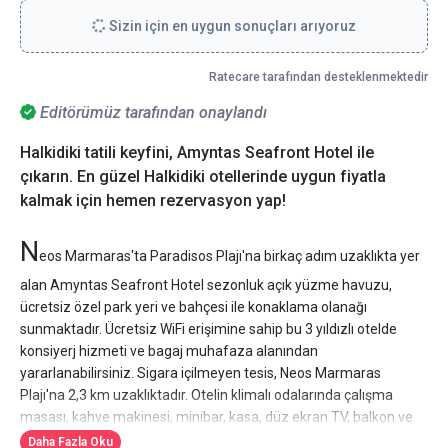
Sizin için en uygun sonuçları arıyoruz
Ratecare tarafından desteklenmektedir
Editörümüz tarafından onaylandı
Halkidiki tatili keyfini, Amyntas Seafront Hotel ile
çıkarın. En güzel Halkidiki otellerinde uygun fiyatla
kalmak için hemen rezervasyon yap!
N
eos Marmaras'ta Paradisos Plajı'na birkaç adım uzaklıkta yer
alan Amyntas Seafront Hotel sezonluk açık yüzme havuzu,
ücretsiz özel park yeri ve bahçesi ile konaklama olanağı
sunmaktadır. Ücretsiz WiFi erişimine sahip bu 3 yıldızlı otelde
konsiyerj hizmeti ve bagaj muhafaza alanından
yararlanabilirsiniz. Sigara içilmeyen tesis, Neos Marmaras
Plajı'na 2,3 km uzaklıktadır. Otelin klimalı odalarında çalışma
masası, kahve makinesi, minibar, kasa, düz ekran TV, balkon ve
duşlu özel banyo vardır. Odalarda su ısıtıcısı mevcuttur. Bazı
Daha Fazla Oku