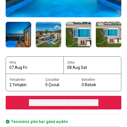
Giriş
Çıkış
07 Aug Fri
08 Aug Sat
Yetişkinler
Çocuklar
Bebekler
2 Yetişkin
0 Çocuk
0 Bebek
Tesisle doğrudan iletişime geçin
Tesisimiz yılın her günü açıktır