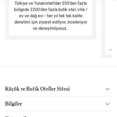
Türkiye ve Yunanistan'dan 550'den fazla
Do
bölgede 2200'den fazla butik otel, villa /
ev ve dağ evi - her yıl tek tek kalite
m
denetimi için ziyaret ediliyor, inceleniyor
ve deneyimliyoruz...
B
Küçük ve Butik Oteller Sitesi
Bilgiler