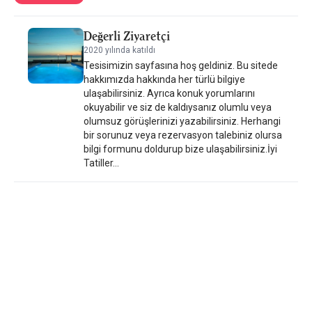
odalar teraslı, diğerleri ise deniz manzaralıdır. Amyntas Seafront
Hotel'in her odasında nevresimler ve havlular temin edilmektedir.
Değerli Ziyaretçi
Castello Plajı Sithonia 2,9 km uzaklıktadır. En yakın havalimanı
2020 yılında katıldı
olan Selanik Havalimanı ise Amyntas Seafront Hotel'e 106 km
Tesisimizin sayfasına hoş geldiniz. Bu sitede
mesafededir. Otel ücretli havalimanı servisi sunmaktadır.
hakkımızda hakkında her türlü bilgiye
ulaşabilirsiniz. Ayrıca konuk yorumlarını
okuyabilir ve siz de kaldıysanız olumlu veya
olumsuz görüşlerinizi yazabilirsiniz. Herhangi
bir sorunuz veya rezervasyon talebiniz olursa
bilgi formunu doldurup bize ulaşabilirsiniz.İyi
Tatiller...