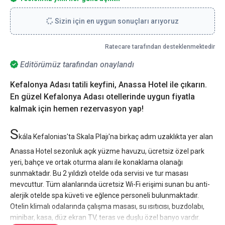
Sizin için en uygun sonuçları arıyoruz
Ratecare tarafından desteklenmektedir
Editörümüz tarafından onaylandı
Kefalonya Adası tatili keyfini, Anassa Hotel ile çıkarın.
En güzel Kefalonya Adası otellerinde uygun fiyatla
kalmak için hemen rezervasyon yap!
S
kála Kefalonias'ta Skala Plajı'na birkaç adım uzaklıkta yer alan
Anassa Hotel sezonluk açık yüzme havuzu, ücretsiz özel park
yeri, bahçe ve ortak oturma alanı ile konaklama olanağı
sunmaktadır. Bu 2 yıldızlı otelde oda servisi ve tur masası
mevcuttur. Tüm alanlarında ücretsiz Wi-Fi erişimi sunan bu anti-
alerjik otelde spa küveti ve eğlence personeli bulunmaktadır.
Otelin klimalı odalarında çalışma masası, su ısıtıcısı, buzdolabı,
minibar, kasa, düz ekran TV, teras ve duşlu özel banyo vardır.