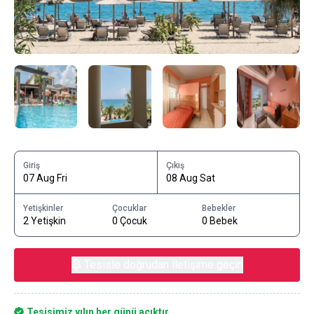
Giriş
Çıkış
07 Aug Fri
08 Aug Sat
Yetişkinler
Çocuklar
Bebekler
2 Yetişkin
0 Çocuk
0 Bebek
Tesisle doğrudan iletişime geçin
Tesisimiz yılın her günü açıktır