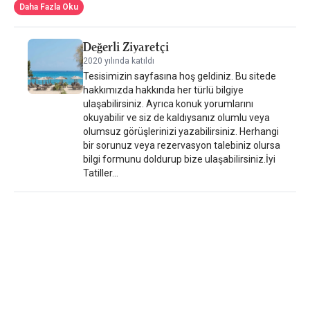
Anassa Hotel'in bazı birimleri deniz manzaralıdır. Her oda
Daha Fazla Oku
balkonludur. Odalarda nevresim ve havlular temin edilmektedir.
Anassa Hotel'de kontinental kahvaltı veya tam İngiliz/İrlanda
Değerli Ziyaretçi
kahvaltısı servis edilmektedir. Otelin restoranında Yunan
2020 yılında katıldı
mutfağından yemekler servis edilmektedir. Vejetaryen, süt
Tesisimizin sayfasına hoş geldiniz. Bu sitede
ürünleri içermeyen ve glütensiz seçenekler de talep edilebilir.
hakkımızda hakkında her türlü bilgiye
Anassa Hotel'in konukları Skála Kefalonias ve çevresinde bisiklet
ulaşabilirsiniz. Ayrıca konuk yorumlarını
gezintisi gibi aktivitelerin keyfini çıkarabilirler. Tesis, Spithi Plajı'na
okuyabilir ve siz de kaldıysanız olumlu veya
2,4 km, Meryem Ana'nın Yılanları Manastırı'na ise 11 km
olumsuz görüşlerinizi yazabilirsiniz. Herhangi
uzaklıktadır. En yakın havaalanı olan Kefalonya Havaalanı 35 km
bir sorunuz veya rezervasyon talebiniz olursa
mesafededir. Tesis ücretli havaalanı servisi sunar.
bilgi formunu doldurup bize ulaşabilirsiniz.İyi
Tatiller...