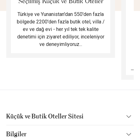
Seçilmiş Küçük ve Butik Oteller
Türkiye ve Yunanistan'dan 550'den fazla
Do
bölgede 2200'den fazla butik otel, villa /
ev ve dağ evi - her yıl tek tek kalite
m
denetimi için ziyaret ediliyor, inceleniyor
ve deneyimliyoruz...
B
Küçük ve Butik Oteller Sitesi
Bilgiler