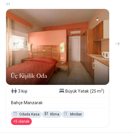
1
1
Üç Kişilik Oda
2
3 kişi
Büyük Yatak
(25 m
)
Bahçe Manzaralı
Odada Kasa
Klima
Minibar
+5 olanak