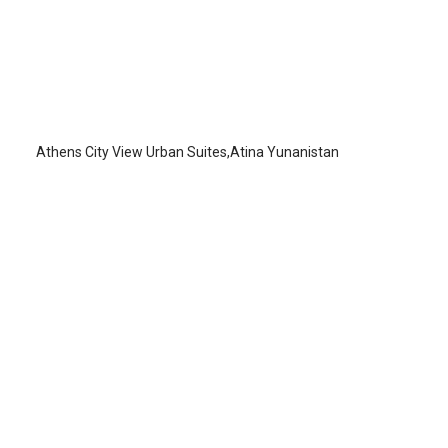
Athens City View Urban Suites
Atina
/
Atina
Athens City View Urban Suites,Atina Yunanistan