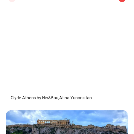
Clyde Athens by Nin&Bau
Atina
/
Atina
Clyde Athens by Nin&Bau,Atina Yunanistan