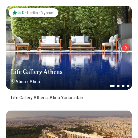
5.0
·
·
Harika
3 yorum
Life Gallery Athens
Atina
/
Atina
Life Gallery Athens, Atina Yunanistan