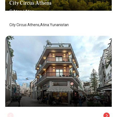
City Circus Athens
Atina
/
Atina
City Circus Athens,Atina Yunanistan