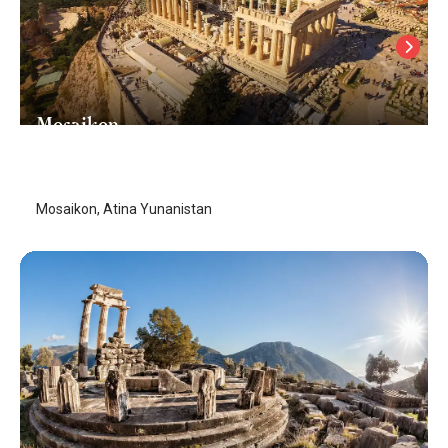
Mosaikon
Atina
/
Atina
Mosaikon, Atina Yunanistan