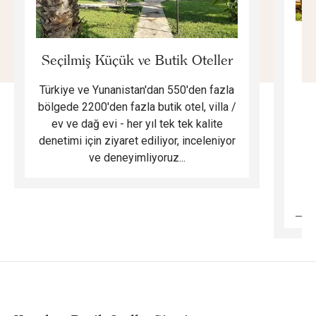
E
Seçilmiş Küçük ve Butik Oteller
Türkiye ve Yunanistan'dan 550'den fazla
Do
bölgede 2200'den fazla butik otel, villa /
ev ve dağ evi - her yıl tek tek kalite
m
denetimi için ziyaret ediliyor, inceleniyor
ve deneyimliyoruz...
B