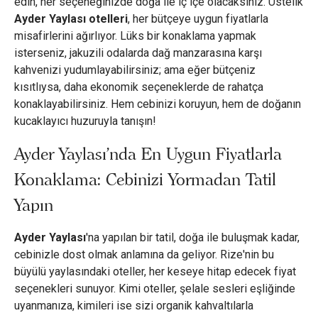
edin, her seçeneğinizde doğa ile iç içe olacaksınız. Üstelik
Ayder Yaylası otelleri
, her bütçeye uygun fiyatlarla
misafirlerini ağırlıyor. Lüks bir konaklama yapmak
isterseniz, jakuzili odalarda dağ manzarasına karşı
kahvenizi yudumlayabilirsiniz; ama eğer bütçeniz
kısıtlıysa, daha ekonomik seçeneklerde de rahatça
konaklayabilirsiniz. Hem cebinizi koruyun, hem de doğanın
kucaklayıcı huzuruyla tanışın!
Ayder Yaylası’nda En Uygun Fiyatlarla
Konaklama: Cebinizi Yormadan Tatil
Yapın
Ayder Yaylası
'na yapılan bir tatil, doğa ile buluşmak kadar,
cebinizle dost olmak anlamına da geliyor. Rize'nin bu
büyülü yaylasındaki oteller, her keseye hitap edecek fiyat
seçenekleri sunuyor. Kimi oteller, şelale sesleri eşliğinde
uyanmanıza, kimileri ise sizi organik kahvaltılarla