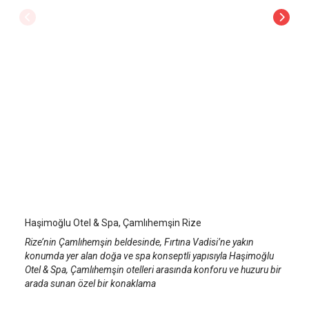
Haşimoğlu Otel & Spa, Ayder
Rize Çamlıhemşin
/
Rize
Haşimoğlu Otel & Spa, Çamlıhemşin Rize
Rize’nin Çamlıhemşin beldesinde, Fırtına Vadisi’ne yakın
konumda yer alan doğa ve spa konseptli yapısıyla Haşimoğlu
Otel & Spa, Çamlıhemşin otelleri arasında konforu ve huzuru bir
arada sunan özel bir konaklama