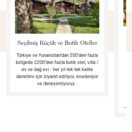
E
Seçilmiş Küçük ve Butik Oteller
Türkiye ve Yunanistan'dan 550'den fazla
Do
bölgede 2200'den fazla butik otel, villa /
ev ve dağ evi - her yıl tek tek kalite
m
denetimi için ziyaret ediliyor, inceleniyor
ve deneyimliyoruz...
B