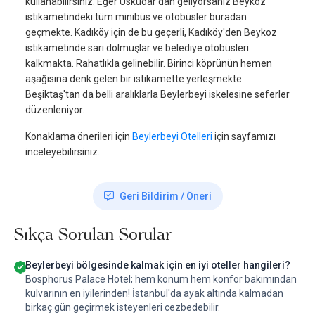
kullanabilirsiniz. Eğer Üsküdar'dan geliyorsanız Beykoz
istikametindeki tüm minibüs ve otobüsler buradan
geçmekte. Kadıköy için de bu geçerli, Kadıköy'den Beykoz
istikametinde sarı dolmuşlar ve belediye otobüsleri
kalkmakta. Rahatlıkla gelinebilir. Birinci köprünün hemen
aşağısına denk gelen bir istikamette yerleşmekte.
Beşiktaş'tan da belli aralıklarla Beylerbeyi iskelesine seferler
düzenleniyor.
Konaklama önerileri için
Beylerbeyi Otelleri
için sayfamızı
inceleyebilirsiniz.
Geri Bildirim / Öneri
Sıkça Sorulan Sorular
Beylerbeyi bölgesinde kalmak için en iyi oteller hangileri?
Bosphorus Palace Hotel; hem konum hem konfor bakımından
kulvarının en iyilerinden! İstanbul'da ayak altında kalmadan
birkaç gün geçirmek isteyenleri cezbedebilir.