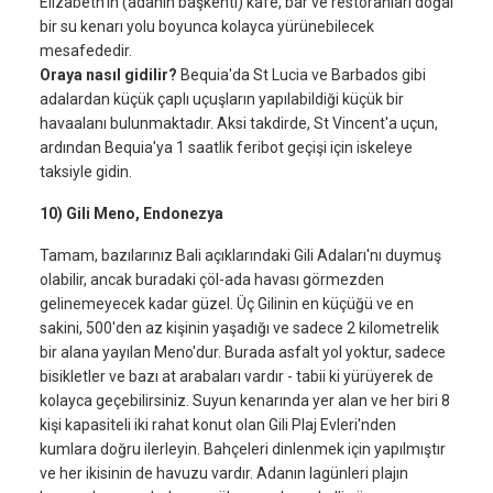
Elizabeth'in (adanın başkenti) kafe, bar ve restoranları doğal
bir su kenarı yolu boyunca kolayca yürünebilecek
mesafededir.
Oraya nasıl gidilir?
Bequia'da St Lucia ve Barbados gibi
adalardan küçük çaplı uçuşların yapılabildiği küçük bir
havaalanı bulunmaktadır. Aksi takdirde, St Vincent'a uçun,
ardından Bequia'ya 1 saatlik feribot geçişi için iskeleye
taksiyle gidin.
10) Gili Meno, Endonezya
Tamam, bazılarınız Bali açıklarındaki Gili Adaları'nı duymuş
olabilir, ancak buradaki çöl-ada havası görmezden
gelinemeyecek kadar güzel. Üç Gilinin en küçüğü ve en
sakini, 500'den az kişinin yaşadığı ve sadece 2 kilometrelik
bir alana yayılan Meno'dur. Burada asfalt yol yoktur, sadece
bisikletler ve bazı at arabaları vardır - tabii ki yürüyerek de
kolayca geçebilirsiniz. Suyun kenarında yer alan ve her biri 8
kişi kapasiteli iki rahat konut olan Gili Plaj Evleri'nden
kumlara doğru ilerleyin. Bahçeleri dinlenmek için yapılmıştır
ve her ikisinin de havuzu vardır. Adanın lagünleri plajın