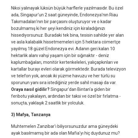
Nikoi yalınayak lüksün büyük harflerle yazılmasıdır. Bu özel
ada, Singapur'un 2 saat güneyinde, Endonezya'nın Riau
Takımadaları'nın bir parçasını oluşturuyor ve o kadar
bozulmamış ki her şeyi kendiniz için kiraladığınızı
hissediyorsunuz. Buradaki tek bina, tesisin sahilde yer alan
ve asla kalabalık hissetmemeleri için 5 hektara cömertçe
yayılmış 18 güzel Endonezya evi. Adanın geri kalan 10
hektarlık alanı vahşi yaşam için bir sığınaktır - deniz
kaplumbağaları, monitör kertenkeleleri, yalıçapkınları ve
kartallar burayı evleri olarak görmektedir. Burada televizyon
ve telefon yok, ancak iki yüzme havuzu ve her türlü su
sporunun yanı sıra istediğiniz yerde sahil masajı da var.
Oraya nasıl gidilir?
Singapur'dan Bintan'a giden bir
feribotu yakalayın, ardından bir taksi ve özel bir fırlatma -
sonuçta, yaklaşık 2 saatlik bir yolculuk.
3) Mafya, Tanzanya
Muhtemelen Zanzibar'ı biliyorsunuzdur ama güneydeki
ayak basılmamış bir ada olan Mafia'yı hiç duydunuz mu?