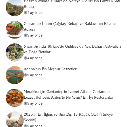
Haziran Ayında Türkiye’de Nereye Gidilir? En Güzel 6 Yaz
Rotası
4 ay önce
Gaziantep İmam Çağdaş: Kebap ve Baklavanın Efsane
Adresi
5 ay önce
Nisan Ayında Türkiye’de Gidilecek 7 Yer: Bahar Festivalleri
ve Doğa Rotaları
4 ay önce
Adana'nın En Meşhur Lezzetleri
5 ay önce
Meraklısı için Gaziantep'in Lezzet Atlası - Gaziantep
Lezzet Rehberi: Antep’te Ne Yenir? En İyi Restoranlar
5 ay önce
2025’in En İlginç ve Sıra Dışı 13 Küçük Oteli (Türkiye
Seçkisi)
5 ay önce