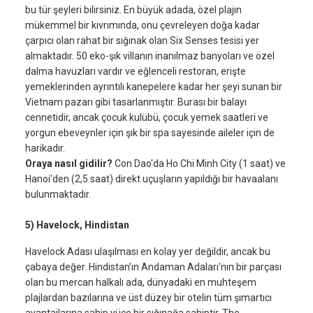
bu tür şeyleri bilirsiniz. En büyük adada, özel plajın
mükemmel bir kıvrımında, onu çevreleyen doğa kadar
çarpıcı olan rahat bir sığınak olan Six Senses tesisi yer
almaktadır. 50 eko-şık villanın inanılmaz banyoları ve özel
dalma havuzları vardır ve eğlenceli restoran, erişte
yemeklerinden ayrıntılı kanepelere kadar her şeyi sunan bir
Vietnam pazarı gibi tasarlanmıştır. Burası bir balayı
cennetidir, ancak çocuk kulübü, çocuk yemek saatleri ve
yorgun ebeveynler için şık bir spa sayesinde aileler için de
harikadır.
Oraya nasıl gidilir?
Con Dao'da Ho Chi Minh City (1 saat) ve
Hanoi'den (2,5 saat) direkt uçuşların yapıldığı bir havaalanı
bulunmaktadır.
5) Havelock, Hindistan
Havelock Adası ulaşılması en kolay yer değildir, ancak bu
çabaya değer. Hindistan'ın Andaman Adaları'nın bir parçası
olan bu mercan halkalı ada, dünyadaki en muhteşem
plajlardan bazılarına ve üst düzey bir otelin tüm şımartıcı