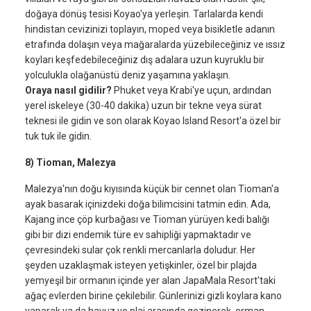
doğaya dönüş tesisi Koyao'ya yerleşin. Tarlalarda kendi
hindistan cevizinizi toplayın, moped veya bisikletle adanın
etrafında dolaşın veya mağaralarda yüzebileceğiniz ve ıssız
koyları keşfedebileceğiniz dış adalara uzun kuyruklu bir
yolculukla olağanüstü deniz yaşamına yaklaşın.
Oraya nasıl gidilir?
Phuket veya Krabi'ye uçun, ardından
yerel iskeleye (30-40 dakika) uzun bir tekne veya sürat
teknesi ile gidin ve son olarak Koyao Island Resort'a özel bir
tuk tuk ile gidin.
8) Tioman, Malezya
Malezya'nın doğu kıyısında küçük bir cennet olan Tioman'a
ayak basarak içinizdeki doğa bilimcisini tatmin edin. Ada,
Kajang ince çöp kurbağası ve Tioman yürüyen kedi balığı
gibi bir dizi endemik türe ev sahipliği yapmaktadır ve
çevresindeki sular çok renkli mercanlarla doludur. Her
şeyden uzaklaşmak isteyen yetişkinler, özel bir plajda
yemyeşil bir ormanın içinde yer alan JapaMala Resort'taki
ağaç evlerden birine çekilebilir. Günlerinizi gizli koylara kano