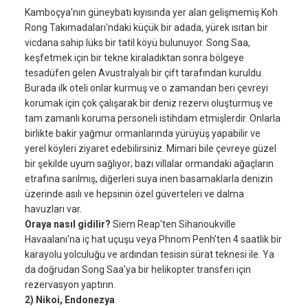
Kamboçya'nın güneybatı kıyısında yer alan gelişmemiş Koh
Rong Takımadaları'ndaki küçük bir adada, yürek ısıtan bir
vicdana sahip lüks bir tatil köyü bulunuyor. Song Saa,
keşfetmek için bir tekne kiraladıktan sonra bölgeye
tesadüfen gelen Avustralyalı bir çift tarafından kuruldu.
Burada ilk oteli onlar kurmuş ve o zamandan beri çevreyi
korumak için çok çalışarak bir deniz rezervi oluşturmuş ve
tam zamanlı koruma personeli istihdam etmişlerdir. Onlarla
birlikte bakir yağmur ormanlarında yürüyüş yapabilir ve
yerel köyleri ziyaret edebilirsiniz. Mimari bile çevreye güzel
bir şekilde uyum sağlıyor; bazı villalar ormandaki ağaçların
etrafına sarılmış, diğerleri suya inen basamaklarla denizin
üzerinde asılı ve hepsinin özel güverteleri ve dalma
havuzları var.
Oraya nasıl gidilir?
Siem Reap'ten Sihanoukville
Havaalanı'na iç hat uçuşu veya Phnom Penh'ten 4 saatlik bir
karayolu yolculuğu ve ardından tesisin sürat teknesi ile. Ya
da doğrudan Song Saa'ya bir helikopter transferi için
rezervasyon yaptırın.
2) Nikoi, Endonezya