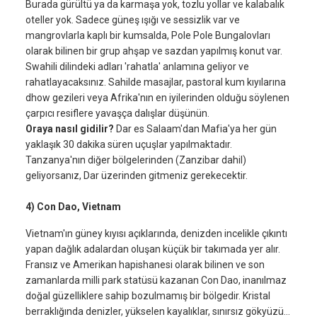
Burada gürültü ya da karmaşa yok, tozlu yollar ve kalabalık
oteller yok. Sadece güneş ışığı ve sessizlik var ve
mangrovlarla kaplı bir kumsalda, Pole Pole Bungalovları
olarak bilinen bir grup ahşap ve sazdan yapılmış konut var.
Swahili dilindeki adları 'rahatla' anlamına geliyor ve
rahatlayacaksınız. Sahilde masajlar, pastoral kum kıyılarına
dhow gezileri veya Afrika'nın en iyilerinden olduğu söylenen
çarpıcı resiflere yavaşça dalışlar düşünün.
Oraya nasıl gidilir?
Dar es Salaam'dan Mafia'ya her gün
yaklaşık 30 dakika süren uçuşlar yapılmaktadır.
Tanzanya'nın diğer bölgelerinden (Zanzibar dahil)
geliyorsanız, Dar üzerinden gitmeniz gerekecektir.
4) Con Dao, Vietnam
Vietnam'ın güney kıyısı açıklarında, denizden incelikle çıkıntı
yapan dağlık adalardan oluşan küçük bir takımada yer alır.
Fransız ve Amerikan hapishanesi olarak bilinen ve son
zamanlarda milli park statüsü kazanan Con Dao, inanılmaz
doğal güzelliklere sahip bozulmamış bir bölgedir. Kristal
berraklığında denizler, yükselen kayalıklar, sınırsız gökyüzü...