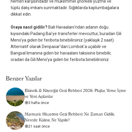
hemen karşısındadır ve mükemmel şnorkelli yüzme ve
tüplü dalış imkanı sunmaktadır. Sığlıklarda kaplumbağalara
dikkat edin.
Oraya nasıl gidilir?
Bali Havaalanı'ndan adanın doğu
kıyısındaki Padang Bai'ye transferler mevcuttur, buradan Gili
Meno'ya giden bir feribota binebilirsiniz (yaklaşık 2 saat).
Alternatif olarak Denpasar'dan Lombok'a uçabilir ve
Bangsal limanına giden bir havaalanı taksisine binebilir,
oradan da Gili Meno'ya giden bir feribota binebilirsiniz.
Benzer Yazılar
Ekincik & Köyceğiz Gezi Rehberi 2026: Plajlar, Yeme İçme
ve Yeni Açılanlar
3 hafta önce
Marmaris Hisarönü Gezi Rehberi: Ne Zaman Gidilir,
Nerede Kalınır, Ne Yapılır?
21 saat önce