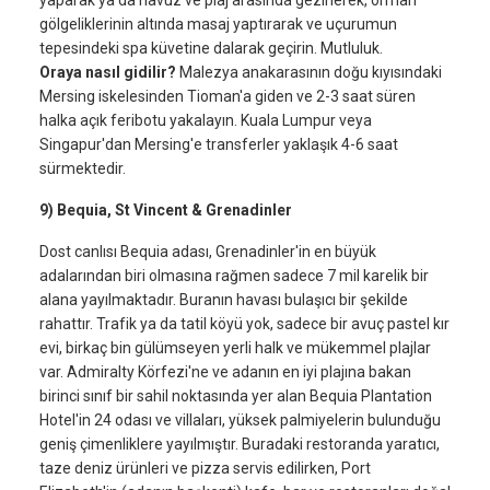
yaparak ya da havuz ve plaj arasında gezinerek, orman
gölgeliklerinin altında masaj yaptırarak ve uçurumun
tepesindeki spa küvetine dalarak geçirin. Mutluluk.
Oraya nasıl gidilir?
Malezya anakarasının doğu kıyısındaki
Mersing iskelesinden Tioman'a giden ve 2-3 saat süren
halka açık feribotu yakalayın. Kuala Lumpur veya
Singapur'dan Mersing'e transferler yaklaşık 4-6 saat
sürmektedir.
9) Bequia, St Vincent & Grenadinler
Dost canlısı Bequia adası, Grenadinler'in en büyük
adalarından biri olmasına rağmen sadece 7 mil karelik bir
alana yayılmaktadır. Buranın havası bulaşıcı bir şekilde
rahattır. Trafik ya da tatil köyü yok, sadece bir avuç pastel kır
evi, birkaç bin gülümseyen yerli halk ve mükemmel plajlar
var. Admiralty Körfezi'ne ve adanın en iyi plajına bakan
birinci sınıf bir sahil noktasında yer alan Bequia Plantation
Hotel'in 24 odası ve villaları, yüksek palmiyelerin bulunduğu
geniş çimenliklere yayılmıştır. Buradaki restoranda yaratıcı,
taze deniz ürünleri ve pizza servis edilirken, Port