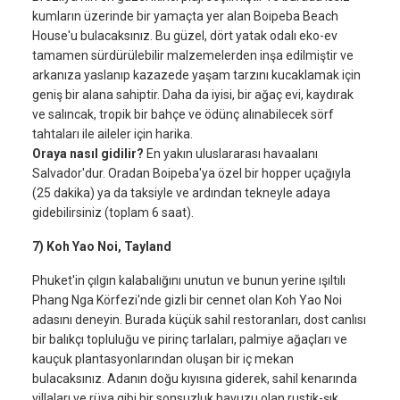
kumların üzerinde bir yamaçta yer alan Boipeba Beach
House'u bulacaksınız. Bu güzel, dört yatak odalı eko-ev
tamamen sürdürülebilir malzemelerden inşa edilmiştir ve
arkanıza yaslanıp kazazede yaşam tarzını kucaklamak için
geniş bir alana sahiptir. Daha da iyisi, bir ağaç evi, kaydırak
ve salıncak, tropik bir bahçe ve ödünç alınabilecek sörf
tahtaları ile aileler için harika.
Oraya nasıl gidilir?
En yakın uluslararası havaalanı
Salvador'dur. Oradan Boipeba'ya özel bir hopper uçağıyla
(25 dakika) ya da taksiyle ve ardından tekneyle adaya
gidebilirsiniz (toplam 6 saat).
7) Koh Yao Noi, Tayland
Phuket'in çılgın kalabalığını unutun ve bunun yerine ışıltılı
Phang Nga Körfezi'nde gizli bir cennet olan Koh Yao Noi
adasını deneyin. Burada küçük sahil restoranları, dost canlısı
bir balıkçı topluluğu ve pirinç tarlaları, palmiye ağaçları ve
kauçuk plantasyonlarından oluşan bir iç mekan
bulacaksınız. Adanın doğu kıyısına giderek, sahil kenarında
villaları ve rüya gibi bir sonsuzluk havuzu olan rustik-şık,