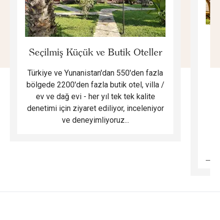
E
Seçilmiş Küçük ve Butik Oteller
Türkiye ve Yunanistan'dan 550'den fazla
Do
bölgede 2200'den fazla butik otel, villa /
ev ve dağ evi - her yıl tek tek kalite
m
denetimi için ziyaret ediliyor, inceleniyor
ve deneyimliyoruz...
B