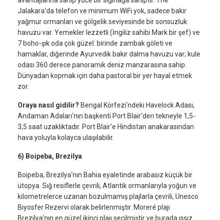
avantajlarına sahip yüce bir sığınağa sahiptir. The
Jalakara'da telefon ve minimum WiFi yok, sadece bakir
yağmur ormanları ve gölgelik seviyesinde bir sonsuzluk
havuzu var. Yemekler lezzetli (İngiliz sahibi Mark bir şef) ve
7 boho-şık oda çok güzel: birinde zambak göleti ve
hamaklar, diğerinde Ayurvedik bakır dalma havuzu var; kule
odası 360 derece panoramik deniz manzarasına sahip.
Dünyadan kopmak için daha pastoral bir yer hayal etmek
zor.
Oraya nasıl gidilir?
Bengal Körfezi'ndeki Havelock Adası,
Andaman Adaları'nın başkenti Port Blair'den tekneyle 1,5-
3,5 saat uzaklıktadır. Port Blair'e Hindistan anakarasından
hava yoluyla kolayca ulaşılabilir.
6) Boipeba, Brezilya
Boipeba, Brezilya'nın Bahia eyaletinde arabasız küçük bir
ütopya. Sığ resiflerle çevrili, Atlantik ormanlarıyla yoğun ve
kilometrelerce uzanan bozulmamış plajlarla çevrili, Unesco
Biyosfer Rezervi olarak belirlenmiştir. Moreré plajı
Brezilya'nın en güzel ikinci plajı seçilmiştir ve burada ıssız