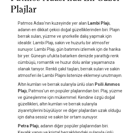
Plajlar
Patmos Adası'nın kuzeyinde yer alan
Lambi Plajı
,
adanın en dikkat çekici doğal güzelliklerinden biri. Plajın
berrak suları, yüzme ve şnorkelle dalış yapmak için
idealdir. Lambi Plajı, sakin ve huzurlu bir atmosfer
sunuyor. Lambi Plajı, gün batımını izlemek için de harika
bir yer. Güneşin ufukta batarken denizde yarattığı renk
cümbüşü, romantik ve huzur dolu anlar yaşamanıza
olanak tanıyor. Renkli çakıl taşları, berrak suları ve sakin
atmosferi ile Lambi Plajını listenize eklemeyi unutmayın.
Altın kumları ve berrak sularıyla ünlü olan
Psili Ammos
Plajı
, Patmos'un en popüler plajlarından biri. Plaj, yüzme
ve güneşlenme için mükemmel. Kendine özgü doğal
güzellikleri, altın kumları ve berrak sularıyla
ziyaretçilerini büyülüyor ve diğer plajlardan uzak olduğu
için daha sessiz ve sakin bir ortam sunuyor.
Petra Plajı
, adanın diğer popüler plajlarından biri.
Kayalık yapısı ve kristal berraklığındaki sularıyla ünlü.