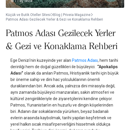
11 ay önce
Küçük ve Butik Oteller Sitesi
Blog | Priveia Magazine
Patmos Adası Gezilecek Yerler & Gezi ve Konaklama Rehberi
Patmos Adası Gezilecek Yerler
& Gezi ve Konaklama Rehberi
Ege Denizi'nin kuzeyinde yer alan
Patmos Adası
, hem tarihi
derinliği hem de doğal güzellikleri ile büyüleyici.
“Apokalips
Adası”
olarak da anılan Patmos, Hristiyanlık tarihi için büyük
bir öneme sahip ve dini hac yolculuklarının önemli
duraklarından biri. Ancak ada, yalnızca dini mirasıyla değil,
aynı zamanda büyüleyici manzaraları, sakin atmosferi ve
kültürel zenginlikleriyle de ziyaretçilerini kendine çekiyor.
Patmos, Yunanistan'ın en huzurlu ve dingin köşelerinden
biri. Adanın dar sokaklarında yürürken, beyaz badanalı
evlerin arasında kaybolmak, tarihi yapıları keşfetmek ve
yerel halkın sıcak misafirperverliğini hissetmek oldukça