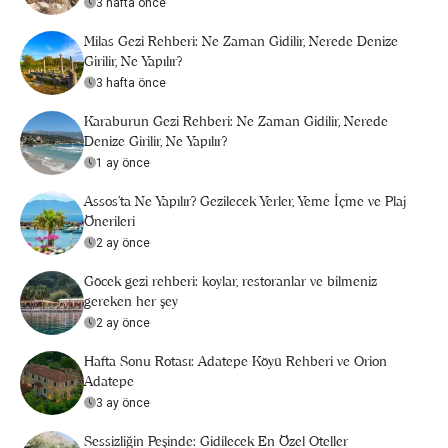
3 hafta önce
Milas Gezi Rehberi: Ne Zaman Gidilir, Nerede Denize
Girilir, Ne Yapılır?
3 hafta önce
Karaburun Gezi Rehberi: Ne Zaman Gidilir, Nerede
Denize Girilir, Ne Yapılır?
1 ay önce
Assos’ta Ne Yapılır? Gezilecek Yerler, Yeme İçme ve Plaj
Önerileri
2 ay önce
Göcek gezi rehberi: koylar, restoranlar ve bilmeniz
gereken her şey
2 ay önce
Hafta Sonu Rotası: Adatepe Köyü Rehberi ve Orion
Adatepe
3 ay önce
Sessizliğin Peşinde: Gidilecek En Özel Oteller