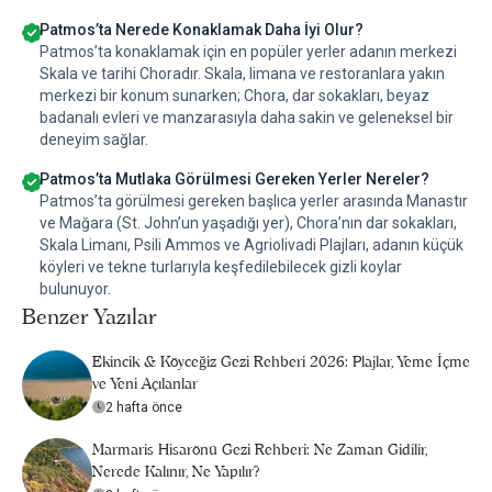
Patmos’ta Nerede Konaklamak Daha İyi Olur?
Patmos’ta konaklamak için en popüler yerler adanın merkezi
Skala ve tarihi Choradır. Skala, limana ve restoranlara yakın
merkezi bir konum sunarken; Chora, dar sokakları, beyaz
badanalı evleri ve manzarasıyla daha sakin ve geleneksel bir
deneyim sağlar.
Patmos’ta Mutlaka Görülmesi Gereken Yerler Nereler?
Patmos’ta görülmesi gereken başlıca yerler arasında Manastır
ve Mağara (St. John’un yaşadığı yer), Chora’nın dar sokakları,
Skala Limanı, Psili Ammos ve Agriolivadi Plajları, adanın küçük
köyleri ve tekne turlarıyla keşfedilebilecek gizli koylar
bulunuyor.
Benzer Yazılar
Ekincik & Köyceğiz Gezi Rehberi 2026: Plajlar, Yeme İçme
ve Yeni Açılanlar
2 hafta önce
Marmaris Hisarönü Gezi Rehberi: Ne Zaman Gidilir,
Nerede Kalınır, Ne Yapılır?