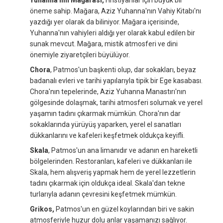
Yuhanna'nın Mağarası,
Hristiyanlar için büyük bir
öneme sahip. Mağara, Aziz Yuhanna'nın Vahiy Kitabı'nı
yazdığı yer olarak da biliniyor. Mağara içerisinde,
Yuhanna'nın vahiyleri aldığı yer olarak kabul edilen bir
sunak mevcut. Mağara, mistik atmosferi ve dini
önemiyle ziyaretçileri büyülüyor.
Chora
, Patmos'un başkenti olup, dar sokakları, beyaz
badanalı evleri ve tarihi yapılarıyla tipik bir Ege kasabası.
Chora'nın tepelerinde, Aziz Yuhanna Manastırı'nın
gölgesinde dolaşmak, tarihi atmosferi solumak ve yerel
yaşamın tadını çıkarmak mümkün. Chora'nın dar
sokaklarında yürüyüş yaparken, yerel el sanatları
dükkanlarını ve kafeleri keşfetmek oldukça keyifli.
Skala
, Patmos'un ana limanıdır ve adanın en hareketli
bölgelerinden. Restoranları, kafeleri ve dükkanları ile
Skala, hem alışveriş yapmak hem de yerel lezzetlerin
tadını çıkarmak için oldukça ideal. Skala'dan tekne
turlarıyla adanın çevresini keşfetmek mümkün.
Grikos,
Patmos'un en güzel koylarından biri ve sakin
atmosferiyle huzur dolu anlar yaşamanızı sağlıyor.