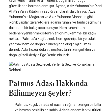
keyif verici. Tarihi ve dini önemi, doğanın sunduğu
güzelliklerle harmanlanmıştır. Ayrıca, Aziz Yuhanna’nın Yeni
Ahit'in Vahiy Kitabı’nı yazdığı yer olarak da biliniyor. Aziz
Yuhanna'nın Mağarası ve Aziz Yuhanna Manastırı gibi
ikonik yapılar, ziyaretçilere adanın ruhani ve tarihi geçmişine
dair derin bir bakış açısı sunuyor. Hem ruhen hem de
bedenen yenilenmek isteyenler için mükemmel bir kaçış
noktası. Patmos'u keşfetmek, hem geçmişe bir yolculuk
yapmak hem de doğanın kucağında dinginliği bulmak
demek. Ada, huzur dolu atmosferi, tarihi zenginlikleri ve
doğal güzellikleriyle Ege Denizi'nin incisi.
Patmos Adası Hakkında
Bilinmeyen Şeyler?
Patmos, küçük bir ada olmasına rağmen zengin bir bitki
ve hayvan çeşitliliğine sahip. Adada endemik bitki türleri