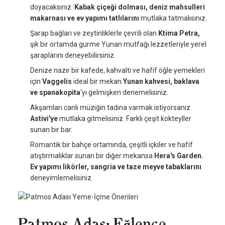
doyacaksınız.
Kabak çiçeği dolması, deniz mahsulleri
makarnası ve ev yapımı tatlılarını
mutlaka tatmalısınız.
Şarap bağları ve zeytinliklerle çevrili olan
Ktima Petra,
şık bir ortamda gurme Yunan mutfağı lezzetleriyle yerel
şaraplarını deneyebilirsiniz.
Denize nazır bir kafede, kahvaltı ve hafif öğle yemekleri
için
Vaggelis
ideal bir mekan.
Yunan kahvesi, baklava
ve spanakopita
'yı gelmişken
denemelisiniz.
Akşamları canlı müziğin tadına varmak istiyorsanız
Astivi'ye
mutlaka gitmelisiniz. Farklı çeşit kokteyller
sunan bir bar.
Romantik bir bahçe ortamında, çeşitli içkiler ve hafif
atıştırmalıklar sunan bir diğer mekansa
Hera's Garden.
Ev yapımı likörler, sangria ve taze meyve tabaklarını
deneyimlemelisiniz.
Patmos Adası Eğlence