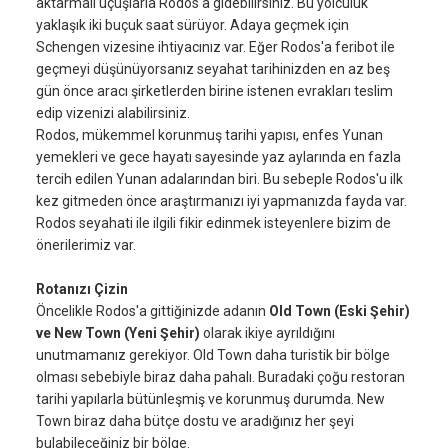
aktarmalı uçuşlarla Rodos'a gidebilirsiniz. Bu yolculuk
yaklaşık iki buçuk saat sürüyor. Adaya geçmek için
Schengen vizesine ihtiyacınız var. Eğer Rodos'a feribot ile
geçmeyi düşünüyorsanız seyahat tarihinizden en az beş
gün önce aracı şirketlerden birine istenen evrakları teslim
edip vizenizi alabilirsiniz.
Rodos, mükemmel korunmuş tarihi yapısı, enfes Yunan
yemekleri ve gece hayatı sayesinde yaz aylarında en fazla
tercih edilen Yunan adalarından biri. Bu sebeple Rodos'u ilk
kez gitmeden önce araştırmanızı iyi yapmanızda fayda var.
Rodos seyahati ile ilgili fikir edinmek isteyenlere bizim de
önerilerimiz var.
Rotanızı Çizin
Öncelikle Rodos'a gittiğinizde adanın
Old Town (Eski Şehir)
ve New Town (Yeni Şehir)
olarak ikiye ayrıldığını
unutmamanız gerekiyor. Old Town daha turistik bir bölge
olması sebebiyle biraz daha pahalı. Buradaki çoğu restoran
tarihi yapılarla bütünleşmiş ve korunmuş durumda. New
Town biraz daha bütçe dostu ve aradığınız her şeyi
bulabileceğiniz bir bölge.