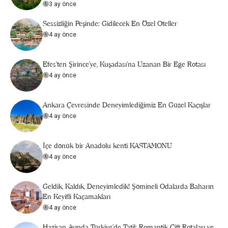
3 ay önce
Sessizliğin Peşinde: Gidilecek En Özel Oteller
4 ay önce
Efes’ten Şirince’ye, Kuşadası’na Uzanan Bir Ege Rotası
4 ay önce
Ankara Çevresinde Deneyimlediğimiz En Güzel Kaçışlar
4 ay önce
İçe dönük bir Anadolu kenti KASTAMONU
4 ay önce
Geldik, Kaldık, Deneyimledik! Şömineli Odalarda Baharın
En Keyifli Kaçamakları
4 ay önce
Haziran Ayında Türkiye’de Tatil: Romantik Çift Rotaları ve