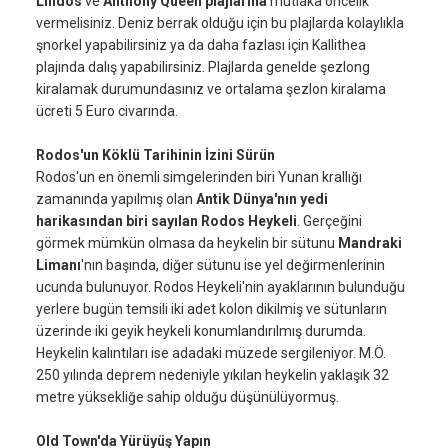
Lindos
ve
Anthony Queen plajlarına
mutlaka öncelik
vermelisiniz. Deniz berrak olduğu için bu plajlarda kolaylıkla
şnorkel yapabilirsiniz ya da daha fazlası için Kallithea
plajında dalış yapabilirsiniz. Plajlarda genelde şezlong
kiralamak durumundasınız ve ortalama şezlon kiralama
ücreti 5 Euro civarında.
Rodos'un Köklü Tarihinin İzini Sürün
Rodos'un en önemli simgelerinden biri Yunan krallığı
zamanında yapılmış olan
Antik Dünya'nın yedi
harikasından biri sayılan Rodos Heykeli
. Gerçeğini
görmek mümkün olmasa da heykelin bir sütunu
Mandraki
Limanı
'nın başında, diğer sütunu ise yel değirmenlerinin
ucunda bulunuyor. Rodos Heykeli'nin ayaklarının bulunduğu
yerlere bugün temsili iki adet kolon dikilmiş ve sütunların
üzerinde iki geyik heykeli konumlandırılmış durumda.
Heykelin kalıntıları ise adadaki müzede sergileniyor. M.Ö.
250 yılında deprem nedeniyle yıkılan heykelin yaklaşık 32
metre yüksekliğe sahip olduğu düşünülüyormuş.
Old Town'da Yürüyüş Yapın