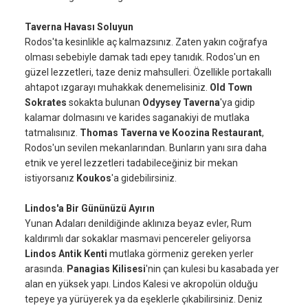
Taverna Havası Soluyun
Rodos'ta kesinlikle aç kalmazsınız. Zaten yakın coğrafya
olması sebebiyle damak tadı epey tanıdık. Rodos'un en
güzel lezzetleri, taze deniz mahsulleri. Özellikle portakallı
ahtapot ızgarayı muhakkak denemelisiniz.
Old Town
Sokrates
sokakta bulunan
Odyysey Taverna
'ya gidip
kalamar dolmasını ve karides saganakiyi de mutlaka
tatmalısınız.
Thomas Taverna ve Koozina Restaurant
,
Rodos'un sevilen mekanlarından. Bunların yanı sıra daha
etnik ve yerel lezzetleri tadabileceğiniz bir mekan
istiyorsanız
Koukos
'a gidebilirsiniz.
Lindos'a Bir Gününüzü Ayırın
Yunan Adaları denildiğinde aklınıza beyaz evler, Rum
kaldırımlı dar sokaklar masmavi pencereler geliyorsa
Lindos Antik Kenti
mutlaka görmeniz gereken yerler
arasında.
Panagias Kilisesi
'nin çan kulesi bu kasabada yer
alan en yüksek yapı. Lindos Kalesi ve akropolün olduğu
tepeye ya yürüyerek ya da eşeklerle çıkabilirsiniz. Deniz