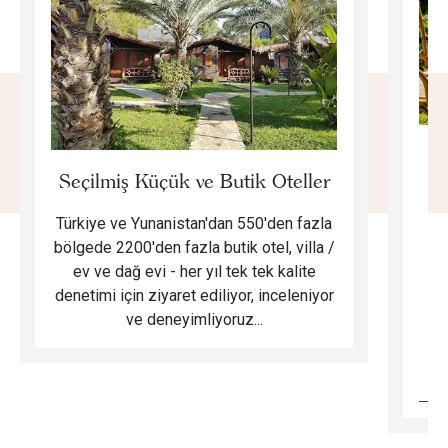
E
Seçilmiş Küçük ve Butik Oteller
Türkiye ve Yunanistan'dan 550'den fazla
Do
bölgede 2200'den fazla butik otel, villa /
ev ve dağ evi - her yıl tek tek kalite
m
denetimi için ziyaret ediliyor, inceleniyor
ve deneyimliyoruz...
B