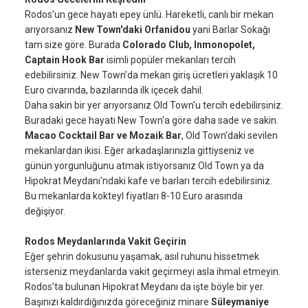
Rodos'un gece hayatı epey ünlü. Hareketli, canlı bir mekan
arıyorsanız
New Town'daki Orfanidou
yani Barlar Sokağı
tam size göre. Burada
Colorado Club, Inmonopolet,
Captain Hook Bar
isimli popüler mekanları tercih
edebilirsiniz. New Town'da mekan giriş ücretleri yaklaşık 10
Euro civarında, bazılarında ilk içecek dahil.
Daha sakin bir yer arıyorsanız Old Town'u tercih edebilirsiniz.
Buradaki gece hayatı New Town'a göre daha sade ve sakin.
Macao Cocktail Bar ve Mozaik Bar
, Old Town'daki sevilen
mekanlardan ikisi. Eğer arkadaşlarınızla gittiyseniz ve
günün yorgunluğunu atmak istiyorsanız Old Town ya da
Hipokrat Meydanı'ndaki kafe ve barları tercih edebilirsiniz.
Bu mekanlarda kokteyl fiyatları 8-10 Euro arasında
değişiyor.
Rodos Meydanlarında Vakit Geçirin
Eğer şehrin dokusunu yaşamak, asıl ruhunu hissetmek
isterseniz meydanlarda vakit geçirmeyi asla ihmal etmeyin.
Rodos'ta bulunan Hipokrat Meydanı da işte böyle bir yer.
Başınızı kaldırdığınızda göreceğiniz minare
Süleymaniye