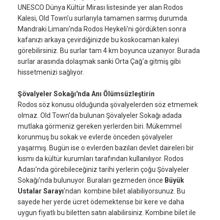
UNESCO Dünya Kültür Mirası listesinde yer alan Rodos
Kalesi, Old Town'u surlarıyla tamamen sarmış durumda.
Mandraki Limanı'nda Rodos Heykeli'ni gördükten sonra
kafanızı arkaya çevirdiğinizde bu koskocaman kaleyi
görebilirsiniz. Bu surlar tam 4 km boyunca uzanıyor. Burada
surlar arasında dolaşmak sanki Orta Çağ'a gitmiş gibi
hissetmenizi sağlıyor.
Şövalyeler Sokağı'nda Anı Ölümsüzleştirin
Rodos söz konusu olduğunda şövalyelerden söz etmemek
olmaz. Old Town'da bulunan Şövalyeler Sokağı adada
mutlaka görmeniz gereken yerlerden biri. Mükemmel
korunmuş bu sokak ve evlerde önceden şövalyeler
yaşarmış. Bugün ise o evlerden bazıları devlet daireleri bir
kısmı da kültür kurumları tarafından kullanılıyor. Rodos
Adası'nda görebileceğiniz tarihi yerlerin çoğu Şövalyeler
Sokağı'nda bulunuyor. Buraları gezmeden önce
Büyük
Ustalar Sarayı
'ndan kombine bilet alabiliyorsunuz. Bu
sayede her yerde ücret ödemektense bir kere ve daha
uygun fiyatlı bu biletten satın alabilirsiniz. Kombine bilet ile