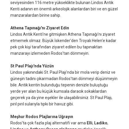
seviyesinden 116 metre yükseklikte bulunan Lindos Antik
Kenti adanın en önemli arkeolojik alanlardan biri ve en güzel
manzaralardan birine sahip.
Athena Tapınağı'nı Ziyaret Edin
Lindos Antik Kenti'ne gitmişken Athena Tapınağı'nı ziyaret
etmemek olmaz. Büyük İskender'den Troyalı Helen'e kadar
pek çok kişi tarafından ziyaret edilen bu tapınaktan
manzarayı izlemeden Rodos'tan dönmeyin.
St Paul Plajı'nda Yüzün
Lindos yakınındaki St. Paul Plajı'nda bir mola verip deniz ve
güneşin tadını çıkarmadan Rodos'tan dönmeyi düşünmeyin
bile. Antik kentin bulunduğu tepenin denizle buluştuğu
yerde yer alan bu küçük kumsala daracık sokaklardan
geçerek ya da yine eşekler ile ulaşabilirsiniz. St Paul Plajı,
pırıl pırıl sularıyla tıpkı bir havuz gibi.
Meşhur Rodos Plajlarına Uğrayın
Rodos'ta çok fazla plaj alternatifi var ama
Elli
,
Ladiko
,