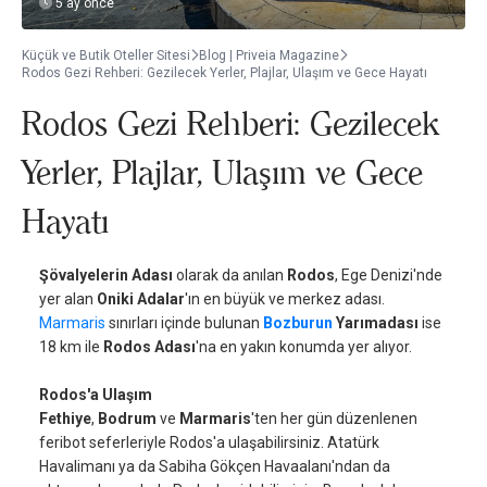
5 ay önce
Küçük ve Butik Oteller Sitesi
Blog | Priveia Magazine
Rodos Gezi Rehberi: Gezilecek Yerler, Plajlar, Ulaşım ve Gece Hayatı
Rodos Gezi Rehberi: Gezilecek
Yerler, Plajlar, Ulaşım ve Gece
Hayatı
Şövalyelerin Adası
olarak da anılan
Rodos
, Ege Denizi'nde
yer alan
Oniki Adalar
'ın en büyük ve merkez adası.
Marmaris
sınırları içinde bulunan
Bozburun
Yarımadası
ise
18 km ile
Rodos Adası
'na en yakın konumda yer alıyor.
Rodos'a Ulaşım
Fethiye
,
Bodrum
ve
Marmaris
'ten her gün düzenlenen
feribot seferleriyle Rodos'a ulaşabilirsiniz. Atatürk
Havalimanı ya da Sabiha Gökçen Havaalanı'ndan da