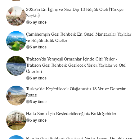
2025’in En İlginç ve Sıra Dışı 13 Küçük Oteli (Türkiye
Seçkisi)
5 ay önce
Çamlıhemşin Gezi Rehberi: En Güzel Manzaralar, Yaylalar
ve Küçük Butik Oteller
5 ay önce
Trabzon'da Yemyeşil Ormanlar İçinde Gizli Yerler -
Trabzon Gezi Rehberi: Gezilecek Yerler, Yaylalar ve Otel
Önerileri
5 ay önce
Türkiye’de Keşfedilecek Olağanüstü 15 Yer ve Deneyim
Rotası
5 ay önce
Hafta Sonu İçin Keşfedebileceğiniz Farklı Şehirler
5 ay önce
Mardin Gezi Rehberi: Gezilecek Yerler, Lezzet Durakları ve