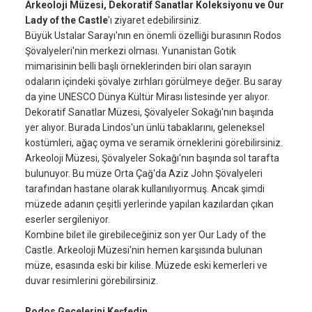
Arkeoloji Müzesi, Dekoratif Sanatlar Koleksiyonu ve Our
Lady of the Castle
'ı ziyaret edebilirsiniz.
Büyük Ustalar Sarayı'nın en önemli özelliği burasının Rodos
Şövalyeleri'nin merkezi olması. Yunanistan Gotik
mimarisinin belli başlı örneklerinden biri olan sarayın
odaların içindeki şövalye zırhları görülmeye değer. Bu saray
da yine UNESCO Dünya Kültür Mirası listesinde yer alıyor.
Dekoratif Sanatlar Müzesi, Şövalyeler Sokağı'nın başında
yer alıyor. Burada Lindos'un ünlü tabaklarını, geleneksel
kostümleri, ağaç oyma ve seramik örneklerini görebilirsiniz.
Arkeoloji Müzesi, Şövalyeler Sokağı'nın başında sol tarafta
bulunuyor. Bu müze Orta Çağ'da Aziz John Şövalyeleri
tarafından hastane olarak kullanılıyormuş. Ancak şimdi
müzede adanın çeşitli yerlerinde yapılan kazılardan çıkan
eserler sergileniyor.
Kombine bilet ile girebileceğiniz son yer Our Lady of the
Castle. Arkeoloji Müzesi'nin hemen karşısında bulunan
müze, esasında eski bir kilise. Müzede eski kemerleri ve
duvar resimlerini görebilirsiniz.
Rodos Gecelerini Keşfedin