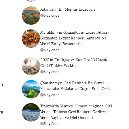
Adana'nın En Meşhur Lezzetleri
5 ay önce
Meraklısı için Gaziantep'in Lezzet Atlası -
Gaziantep Lezzet Rehberi: Antep’te Ne
Yenir? En İyi Restoranlar
5 ay önce
2025’in En İlginç ve Sıra Dışı 13 Küçük
Oteli (Türkiye Seçkisi)
5 ay önce
Çamlıhemşin Gezi Rehberi: En Güzel
en
Manzaralar, Yaylalar ve Küçük Butik Oteller
5 ay önce
Trabzon'da Yemyeşil Ormanlar İçinde Gizli
Yerler - Trabzon Gezi Rehberi: Gezilecek
nı
Yerler, Yaylalar ve Otel Önerileri
5 ay önce