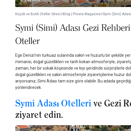
5 ay önce
Küçük ve Butik Oteller Sitesi
Blog | Priveia Magazine
Symi (Simi) Adası 
Symi (Simi) Adası Gezi Rehberi 2
Oteller
Ege Denizi'nin turkuaz sularında sakin ve huzurlu bir şekilde ye
mimarisi, doğal güzellikleri ve tarih kokan atmosferiyle, ziyare
zaman, her bir sokak köşesinde ve kıyı şeridinde sürprizlerle dol
doğal güzellikleri ve sakin atmosferiyle ziyaretçilerine huzur dol
arıyorsanız, Simi Adası tam size göre olabilir. Bu adada geçird
yönlendirecek.
Symi Adası Otelleri
ve Gezi R
ziyaret edin.