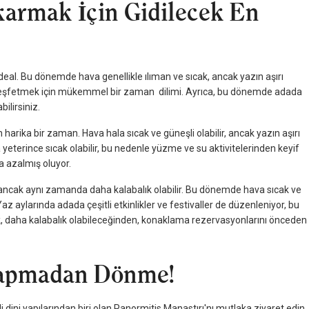
karmak İçin Gidilecek En
 ideal. Bu dönemde hava genellikle ılıman ve sıcak, ancak yazın aşırı
i keşfetmek için mükemmel bir zaman dilimi. Ayrıca, bu dönemde adada
ilirsiniz.
 harika bir zaman. Hava hala sıcak ve güneşli olabilir, ancak yazın aşırı
 yeterince sıcak olabilir, bu nedenle yüzme ve su aktivitelerinden keyif
a azalmış oluyor.
 ancak aynı zamanda daha kalabalık olabilir. Bu dönemde hava sıcak ve
 Yaz aylarında adada çeşitli etkinlikler ve festivaller de düzenleniyor, bu
ak, daha kalabalık olabileceğinden, konaklama rezervasyonlarını önceden
Yapmadan Dönme!
 dini yapılarından biri olan Panormitis Manastırı'nı mutlaka ziyaret edin.