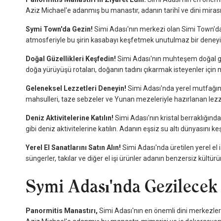
Aziz Michael'e adanmış bu manastır, adanın tarihî ve dini miras
Symi Town'da Gezin!
Simi Adası'nın merkezi olan Simi Town'da ke
atmosferiyle bu şirin kasabayı keşfetmek unutulmaz bir deney
Doğal Güzellikleri Keşfedin!
Simi Adası'nın muhteşem doğal güze
doğa yürüyüşü rotaları, doğanın tadını çıkarmak isteyenler içi
Geleneksel Lezzetleri Deneyin!
Simi Adası'nda yerel mutfağın 
mahsulleri, taze sebzeler ve Yunan mezeleriyle hazırlanan lezzet
Deniz Aktivitelerine Katılın!
Simi Adası'nın kristal berraklığınd
gibi deniz aktivitelerine katılın. Adanın eşsiz su altı dünyasın
Yerel El Sanatlarını Satın Alın!
Simi Adası'nda üretilen yerel el 
süngerler, takılar ve diğer el işi ürünler adanın benzersiz kültürü
Symi Adası'nda Gezilecek
Panormitis Manastırı,
Simi Adası'nın en önemli dini merkezleri