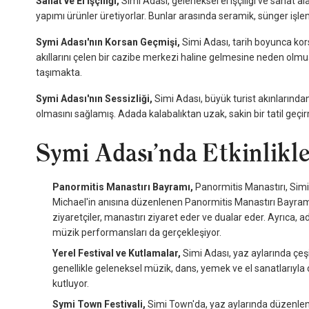
Sanat ve El İşçiliği,
Simi Adası, geleneksel el işçiliği ve sanat al
yapımı ürünler üretiyorlar. Bunlar arasında seramik, sünger işlem
Symi Adası'nın Korsan Geçmişi,
Simi Adası, tarih boyunca kors
akıllarını çelen bir cazibe merkezi haline gelmesine neden olmuş.
taşımakta.
Symi Adası'nın Sessizliği,
Simi Adası, büyük turist akınlarında
olmasını sağlamış. Adada kalabalıktan uzak, sakin bir tatil geçi
Symi Adası’nda Etkinlikler
Panormitis Manastırı Bayramı,
Panormitis Manastırı, Simi 
Michael'in anısına düzenlenen Panormitis Manastırı Bayramı b
ziyaretçiler, manastırı ziyaret eder ve dualar eder. Ayrıca, a
müzik performansları da gerçekleşiyor.
Yerel Festival ve Kutlamalar,
Simi Adası, yaz aylarında çeşit
genellikle geleneksel müzik, dans, yemek ve el sanatlarıyla dol
kutluyor.
Symi Town Festivali,
Simi Town'da, yaz aylarında düzenlenen