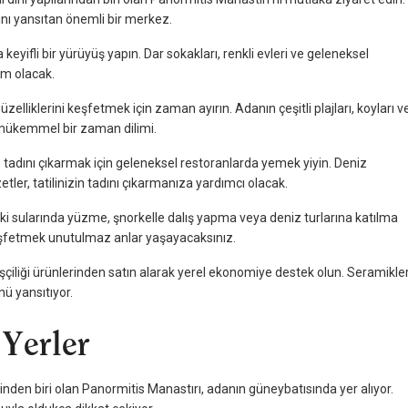
ını yansıtan önemli bir merkez.
yifli bir yürüyüş yapın. Dar sokakları, renkli evleri ve geleneksel
im olacak.
lliklerini keşfetmek için zaman ayırın. Adanın çeşitli plajları, koyları v
n mükemmel bir zaman dilimi.
tadını çıkarmak için geleneksel restoranlarda yemek yiyin. Deniz
ler, tatilinizin tadını çıkarmanıza yardımcı olacak.
aki sularında yüzme, şnorkelle dalış yapma veya deniz turlarına katılma
ı keşfetmek unutulmaz anlar yaşayacaksınız.
işçiliği ürünlerinden satın alarak yerel ekonomiye destek olun. Seramikler
nü yansıtıyor.
 Yerler
nden biri olan Panormitis Manastırı, adanın güneybatısında yer alıyor.