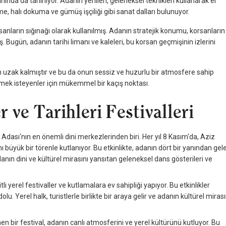
anında da tanınıyor. Adanın yerlileri, geleneksel teknikleri kullanarak el
e, halı dokuma ve gümüş işçiliği gibi sanat dalları bulunuyor.
anların sığınağı olarak kullanılmış. Adanın stratejik konumu, korsanların
 Bugün, adanın tarihi limanı ve kaleleri, bu korsan geçmişinin izlerini
n uzak kalmıştır ve bu da onun sessiz ve huzurlu bir atmosfere sahip
rmek isteyenler için mükemmel bir kaçış noktası.
 ve Tarihleri Festivalleri
Adası'nın en önemli dini merkezlerinden biri. Her yıl 8 Kasım'da, Aziz
üyük bir törenle kutlanıyor. Bu etkinlikte, adanın dört bir yanından gel
danın dini ve kültürel mirasını yansıtan geleneksel dans gösterileri ve
li yerel festivaller ve kutlamalara ev sahipliği yapıyor. Bu etkinlikler
u. Yerel halk, turistlerle birlikte bir araya gelir ve adanın kültürel mirası
 bir festival, adanın canlı atmosferini ve yerel kültürünü kutluyor. Bu