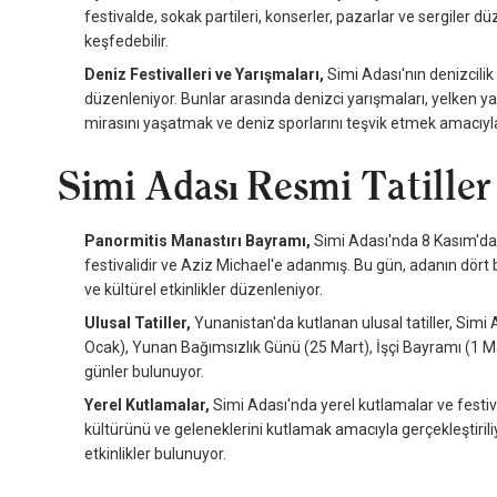
festivalde, sokak partileri, konserler, pazarlar ve sergiler dü
keşfedebilir.
Deniz Festivalleri ve Yarışmaları,
Simi Adası'nın denizcilik 
düzenleniyor. Bunlar arasında denizci yarışmaları, yelken yarış
mirasını yaşatmak ve deniz sporlarını teşvik etmek amacıyla 
Simi Adası Resmi Tatiller
Panormitis Manastırı Bayramı,
Simi Adası'nda 8 Kasım'da 
festivalidir ve Aziz Michael'e adanmış. Bu gün, adanın dört b
ve kültürel etkinlikler düzenleniyor.
Ulusal Tatiller,
Yunanistan'da kutlanan ulusal tatiller, Simi Ad
Ocak), Yunan Bağımsızlık Günü (25 Mart), İşçi Bayramı (1 Ma
günler bulunuyor.
Yerel Kutlamalar,
Simi Adası'nda yerel kutlamalar ve festival
kültürünü ve geleneklerini kutlamak amacıyla gerçekleştirili
etkinlikler bulunuyor.