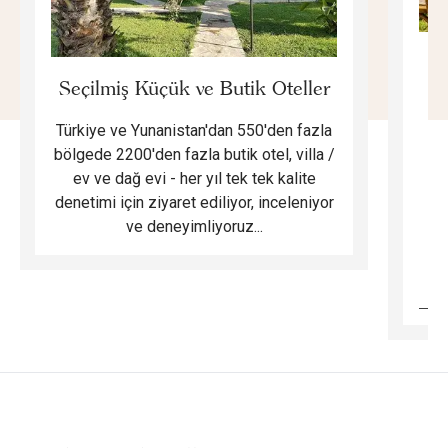
E
Seçilmiş Küçük ve Butik Oteller
Türkiye ve Yunanistan'dan 550'den fazla
Do
bölgede 2200'den fazla butik otel, villa /
ev ve dağ evi - her yıl tek tek kalite
m
denetimi için ziyaret ediliyor, inceleniyor
ve deneyimliyoruz...
B