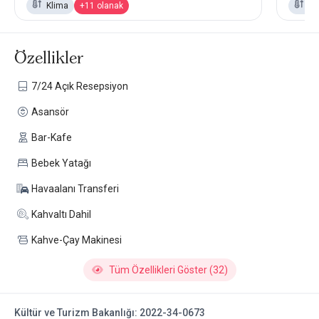
Klima
+11 olanak
Kl
Özellikler
7/24 Açık Resepsiyon
Asansör
Bar-Kafe
Bebek Yatağı
Havaalanı Transferi
Kahvaltı Dahil
Kahve-Çay Makinesi
Tüm Özellikleri Göster (32)
Kültür ve Turizm Bakanlığı: 2022-34-0673