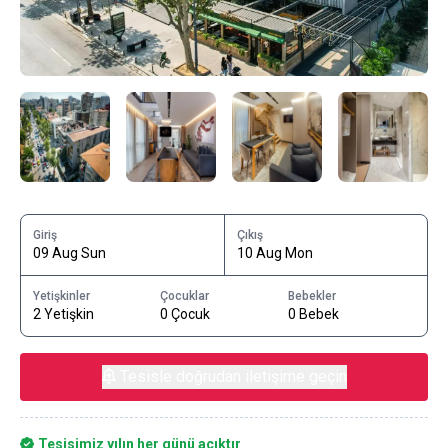
Giriş
Çıkış
09 Aug Sun
10 Aug Mon
Yetişkinler
Çocuklar
Bebekler
2 Yetişkin
0 Çocuk
0 Bebek
Tesisle doğrudan iletişime geçin
Tesisimiz yılın her günü açıktır