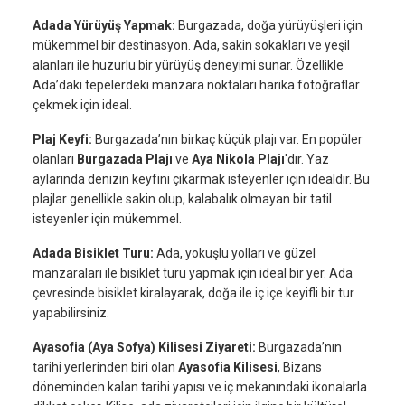
Adada Yürüyüş Yapmak:
Burgazada, doğa yürüyüşleri için
mükemmel bir destinasyon. Ada, sakin sokakları ve yeşil
alanları ile huzurlu bir yürüyüş deneyimi sunar. Özellikle
Ada’daki tepelerdeki manzara noktaları harika fotoğraflar
çekmek için ideal.
Plaj Keyfi:
Burgazada’nın birkaç küçük plajı var. En popüler
olanları
Burgazada Plajı
ve
Aya Nikola Plajı
'dır. Yaz
aylarında denizin keyfini çıkarmak isteyenler için idealdir. Bu
plajlar genellikle sakin olup, kalabalık olmayan bir tatil
isteyenler için mükemmel.
Adada Bisiklet Turu:
Ada, yokuşlu yolları ve güzel
manzaraları ile bisiklet turu yapmak için ideal bir yer. Ada
çevresinde bisiklet kiralayarak, doğa ile iç içe keyifli bir tur
yapabilirsiniz.
Ayasofia (Aya Sofya) Kilisesi Ziyareti:
Burgazada’nın
tarihi yerlerinden biri olan
Ayasofia Kilisesi
, Bizans
döneminden kalan tarihi yapısı ve iç mekanındaki ikonalarla