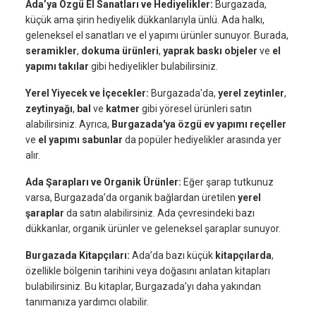
Ada’ya Özgü El Sanatları ve Hediyelikler:
Burgazada,
küçük ama şirin hediyelik dükkanlarıyla ünlü. Ada halkı,
geleneksel el sanatları ve el yapımı ürünler sunuyor. Burada,
seramikler
,
dokuma ürünleri
,
yaprak baskı objeler
ve
el
yapımı takılar
gibi hediyelikler bulabilirsiniz.
Yerel Yiyecek ve İçecekler:
Burgazada'da,
yerel zeytinler
,
zeytinyağı
,
bal
ve
katmer
gibi yöresel ürünleri satın
alabilirsiniz. Ayrıca,
Burgazada'ya özgü ev yapımı reçeller
ve
el yapımı sabunlar
da popüler hediyelikler arasında yer
alır.
Ada Şarapları ve Organik Ürünler:
Eğer şarap tutkunuz
varsa, Burgazada’da organik bağlardan üretilen
yerel
şaraplar
da satın alabilirsiniz. Ada çevresindeki bazı
dükkanlar, organik ürünler ve geleneksel şaraplar sunuyor.
Burgazada Kitapçıları:
Ada’da bazı küçük
kitapçılarda
,
özellikle bölgenin tarihini veya doğasını anlatan kitapları
bulabilirsiniz. Bu kitaplar, Burgazada’yı daha yakından
tanımanıza yardımcı olabilir.