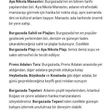
Aya Nikola Manastırı:
Burgazada’nın en bilinen tarihi
yapılarından biri. Aya Nikola Manastırı, adanın etrafındaki
manzarayı görmek için harika bir nokta olup, aynı zamanda
dini ve kültürel anlam taşıyor. Manastır, ada tarihinde önemli
bir yere sahip.
Burgazada Sahili ve Plajları:
Burgazada’nın en popüler
gezilecek yerlerinden biri, denizin ve güneşin tadını
çıkarabileceğiniz sahil ve plajlar bulunuyor. Özellikle
Burgazada Plajı
ve
Aya Nikola Plajı
, temiz deniz suyu ve
sakin atmosferi ile tercih ediliyor.
Prens Adaları Turu:
Burgazada, Prens Adaları arasında yer
aldığından, diğer adalara geçmek oldukça kolay.
Heybeliada
,
Büyükada
ve
Kınalıada
gibi diğer adalar, bir
günü geçirebileceğiniz keyifli gezi rotaları sunuyor.
Burgazada Tepeleri:
Adanın çeşitli tepelerinden, İstanbul
Boğazı ve çevre adaların harika manzaralarını
izleyebilirsiniz.
Burgazada Tepesi
'nden özellikle güneşin
batışını izlemek unutulmaz bir deneyim olabilir.