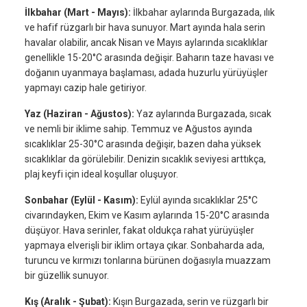
İlkbahar (Mart - Mayıs):
İlkbahar aylarında Burgazada, ılık
ve hafif rüzgarlı bir hava sunuyor. Mart ayında hala serin
havalar olabilir, ancak Nisan ve Mayıs aylarında sıcaklıklar
genellikle 15-20°C arasında değişir. Baharın taze havası ve
doğanın uyanmaya başlaması, adada huzurlu yürüyüşler
yapmayı cazip hale getiriyor.
Yaz (Haziran - Ağustos):
Yaz aylarında Burgazada, sıcak
ve nemli bir iklime sahip. Temmuz ve Ağustos ayında
sıcaklıklar 25-30°C arasında değişir, bazen daha yüksek
sıcaklıklar da görülebilir. Denizin sıcaklık seviyesi arttıkça,
plaj keyfi için ideal koşullar oluşuyor.
Sonbahar (Eylül - Kasım):
Eylül ayında sıcaklıklar 25°C
civarındayken, Ekim ve Kasım aylarında 15-20°C arasında
düşüyor. Hava serinler, fakat oldukça rahat yürüyüşler
yapmaya elverişli bir iklim ortaya çıkar. Sonbaharda ada,
turuncu ve kırmızı tonlarına bürünen doğasıyla muazzam
bir güzellik sunuyor.
Kış (Aralık - Şubat):
Kışın Burgazada, serin ve rüzgarlı bir