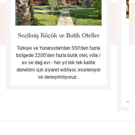
E
Seçilmiş Küçük ve Butik Oteller
Türkiye ve Yunanistan'dan 550'den fazla
Do
bölgede 2200'den fazla butik otel, villa /
ev ve dağ evi - her yıl tek tek kalite
m
denetimi için ziyaret ediliyor, inceleniyor
ve deneyimliyoruz...
B