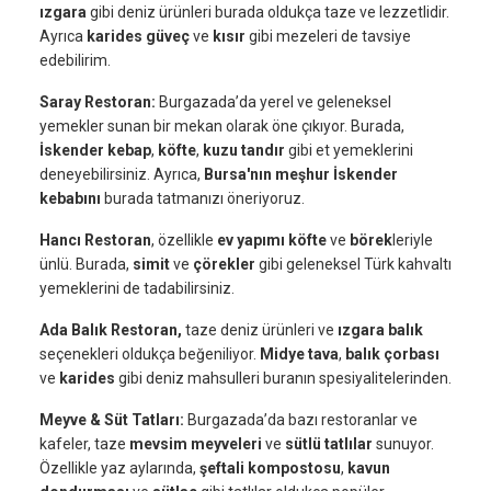
ızgara
gibi deniz ürünleri burada oldukça taze ve lezzetlidir.
Ayrıca
karides güveç
ve
kısır
gibi mezeleri de tavsiye
edebilirim.
Saray Restoran:
Burgazada’da yerel ve geleneksel
yemekler sunan bir mekan olarak öne çıkıyor. Burada,
İskender kebap
,
köfte
,
kuzu tandır
gibi et yemeklerini
deneyebilirsiniz. Ayrıca,
Bursa'nın meşhur İskender
kebabını
burada tatmanızı öneriyoruz.
Hancı Restoran
, özellikle
ev yapımı köfte
ve
börek
leriyle
ünlü. Burada,
simit
ve
çörekler
gibi geleneksel Türk kahvaltı
yemeklerini de tadabilirsiniz.
Ada Balık Restoran,
taze deniz ürünleri ve
ızgara balık
seçenekleri oldukça beğeniliyor.
Midye tava
,
balık çorbası
ve
karides
gibi deniz mahsulleri buranın spesiyalitelerinden.
Meyve & Süt Tatları:
Burgazada’da bazı restoranlar ve
kafeler, taze
mevsim meyveleri
ve
sütlü tatlılar
sunuyor.
Özellikle yaz aylarında,
şeftali kompostosu
,
kavun