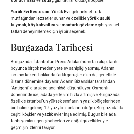
dondurması
ve
sütlaç
gibi tatlılar oldukça popüler.
Yörük Evi Restoranı: Yörük Evi
, geleneksel Türk
mutfağından lezzetler sunar ve özellikle
yörük usulü
kuymak
,
köy kahvaltısı
ve
mantarlı gözleme
gibi yöresel
tatları deneyimlemek için iyi bir seçenek.
Burgazada Tarihçesi
Burgazada, İstanbul'un Prens Adaları'ndan biri olup, tarih
boyunca birçok medeniyete ev sahipliği yapmış. Adanın
isminin kökeni hakkında farklı görüşler olsa da, genellikle
Bizans dönemine dayanır. Adanın Bizanslılar tarafından
"Antigoni" olarak adlandırıldığı düşünülüyor. Osmanlı
döneminde ise, adada yerleşim hızla artmış ve Burgazada,
özellikle İstanbul'un yüksek sınıflarının yazlık bölgelerinden
biri haline gelmiş. 19. yüzyılın sonlarına doğru, Burgazada'da
çeşitli köşkler ve yazlık evler inşa edilmiş. Bugün bile ada,
tarihi yapıları, geniş bahçeleri ve doğal güzellikleriyle
geçmişin izlerini taşıyor.