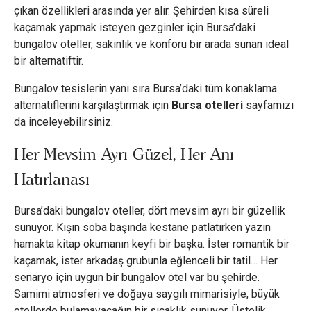
çıkan özellikleri arasında yer alır. Şehirden kısa süreli
kaçamak yapmak isteyen gezginler için Bursa’daki
bungalov oteller, sakinlik ve konforu bir arada sunan ideal
bir alternatiftir.
Bungalov tesislerin yanı sıra Bursa’daki tüm konaklama
alternatiflerini karşılaştırmak için
Bursa otelleri
sayfamızı
da inceleyebilirsiniz.
Her Mevsim Ayrı Güzel, Her Anı
Hatırlanası
Bursa’daki bungalov oteller, dört mevsim ayrı bir güzellik
sunuyor. Kışın soba başında kestane patlatırken yazın
hamakta kitap okumanın keyfi bir başka. İster romantik bir
kaçamak, ister arkadaş grubunla eğlenceli bir tatil… Her
senaryo için uygun bir bungalov otel var bu şehirde.
Samimi atmosferi ve doğaya saygılı mimarisiyle, büyük
otellerde bulamayacağın bir sıcaklık sunuyor. Üstelik