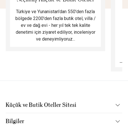
Türkiye ve Yunanistan'dan 550'den fazla
Do
bölgede 2200'den fazla butik otel, villa /
ev ve dağ evi - her yıl tek tek kalite
m
denetimi için ziyaret ediliyor, inceleniyor
ve deneyimliyoruz...
B
Küçük ve Butik Oteller Sitesi
Bilgiler