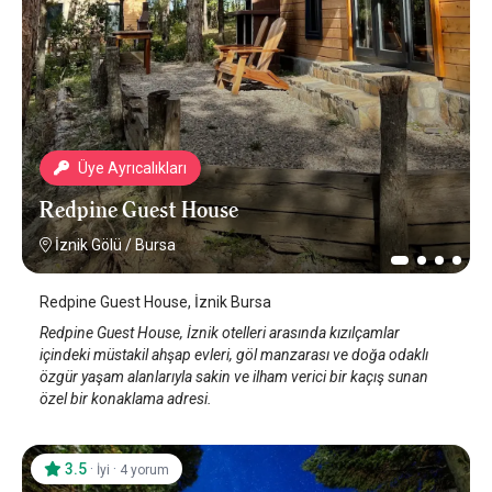
Üye Ayrıcalıkları
Redpine Guest House
İznik Gölü
/
Bursa
Redpine Guest House, İznik Bursa
Redpine Guest House, İznik otelleri arasında kızılçamlar
içindeki müstakil ahşap evleri, göl manzarası ve doğa odaklı
özgür yaşam alanlarıyla sakin ve ilham verici bir kaçış sunan
özel bir konaklama adresi.
3.5
·
·
İyi
4 yorum