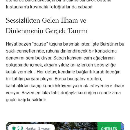
Instagram’a koymalık fotoğraflar da cabası!
Sessizlikten Gelen İlham ve
Dinlenmenin Gerçek Tanımı
Hayat bazen “pause” tuşuna basmak ister. İşte Bursa’nın bu
saklı cennetlerinde, ruhunu dinlendirecek bir konaklama
deneyimi seni bekliyor. Sabah kahveni çam ağaçlarının
gölgesinde içmek, akşam yıldızları izlerken sessizliğe
kulak vermek… Her detay, kendinle bağlantı kurabileceğin
bir tatilin parçası oluyor. Bursa bungalov otelleri,
kalabalıktan kaçıp kendi hikâyeni yazmak isteyenlere ilham
veriyor. Bazen en lüks tatil, doğayla kurduğun o sade ama
güçlü bağda saklıdır.
5.0
·
·
Harika
2 yorum
ÖNERİLEN