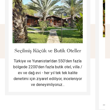
E
Seçilmiş Küçük ve Butik Oteller
Türkiye ve Yunanistan'dan 550'den fazla
Do
bölgede 2200'den fazla butik otel, villa /
ev ve dağ evi - her yıl tek tek kalite
m
denetimi için ziyaret ediliyor, inceleniyor
ve deneyimliyoruz...
B