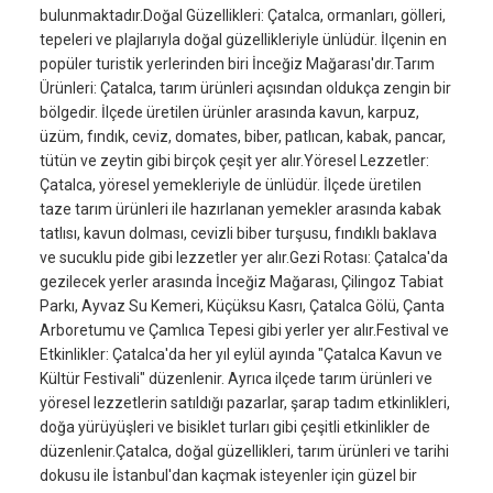
bulunmaktadır.Doğal Güzellikleri: Çatalca, ormanları, gölleri,
tepeleri ve plajlarıyla doğal güzellikleriyle ünlüdür. İlçenin en
popüler turistik yerlerinden biri İnceğiz Mağarası'dır.Tarım
Ürünleri: Çatalca, tarım ürünleri açısından oldukça zengin bir
bölgedir. İlçede üretilen ürünler arasında kavun, karpuz,
üzüm, fındık, ceviz, domates, biber, patlıcan, kabak, pancar,
tütün ve zeytin gibi birçok çeşit yer alır.Yöresel Lezzetler:
Çatalca, yöresel yemekleriyle de ünlüdür. İlçede üretilen
taze tarım ürünleri ile hazırlanan yemekler arasında kabak
tatlısı, kavun dolması, cevizli biber turşusu, fındıklı baklava
ve sucuklu pide gibi lezzetler yer alır.Gezi Rotası: Çatalca'da
gezilecek yerler arasında İnceğiz Mağarası, Çilingoz Tabiat
Parkı, Ayvaz Su Kemeri, Küçüksu Kasrı, Çatalca Gölü, Çanta
Arboretumu ve Çamlıca Tepesi gibi yerler yer alır.Festival ve
Etkinlikler: Çatalca'da her yıl eylül ayında "Çatalca Kavun ve
Kültür Festivali" düzenlenir. Ayrıca ilçede tarım ürünleri ve
yöresel lezzetlerin satıldığı pazarlar, şarap tadım etkinlikleri,
doğa yürüyüşleri ve bisiklet turları gibi çeşitli etkinlikler de
düzenlenir.Çatalca, doğal güzellikleri, tarım ürünleri ve tarihi
dokusu ile İstanbul'dan kaçmak isteyenler için güzel bir