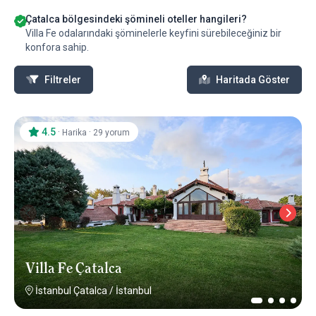
Çatalca bölgesindeki şömineli oteller hangileri?
Villa Fe odalarındaki şöminelerle keyfini sürebileceğiniz bir
konfora sahip.
Filtreler
Haritada Göster
4.5
·
·
Harika
29 yorum
Villa Fe Çatalca
İstanbul Çatalca
/
İstanbul