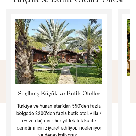
E
Seçilmiş Küçük ve Butik Oteller
Türkiye ve Yunanistan'dan 550'den fazla
Do
bölgede 2200'den fazla butik otel, villa /
ev ve dağ evi - her yıl tek tek kalite
m
denetimi için ziyaret ediliyor, inceleniyor
ve deneyimliyoruz...