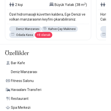
2
2 kişi
Büyük Yatak
(38 m
)
2 k
Özel hidromasajlı küvetten kaldera, Ege Denizi ve
Honeym
volkan manzarasının keyfini çıkarabilirsiniz.
Calder
Deniz Manzarası
Kahve-Çay Makinesi
De
Odada Kasa
+8 olanak
Od
Özellikler
Bar-Kafe
Deniz Manzarası
Fitness Salonu
Havaalanı Transferi
Restaurant
Spa Merkezi