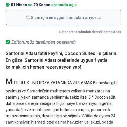
01 Nisan
ve
20 Kasım
arasında açık
Sizin için en uygun sonuçları arıyoruz
Ratecare tarafından desteklenmektedir
Editörümüz tarafından onaylandı
Santorini Adası tatili keyfini, Cocoon Suites ile çıkarın.
En güzel Santorini Adası otellerinde uygun fiyatla
kalmak için hemen rezervasyon yap!
M
UTLULUK... BIR KOZA YATAĞINDA ZIPLAMAK Bir heykel gibi
oyulmuş ve Santorini'nin muhteşem volkanik manzarasına
sarılmış, yakın zamanda yenilenmiş sekiz özel 5 * Cocoon süit,
daha önce deneyimlediğiniz hiçbir şeye benzemiyor: Ege'nin,
yanardağın ve muhteşem gün batımının çarpıcı, panoramik
manzarasına sahip, duyular için bir sığınak. Süitlerde ayrıca 24
saat konsiyerj hizmeti, özel dalma havuzları ve jakuzi, odada