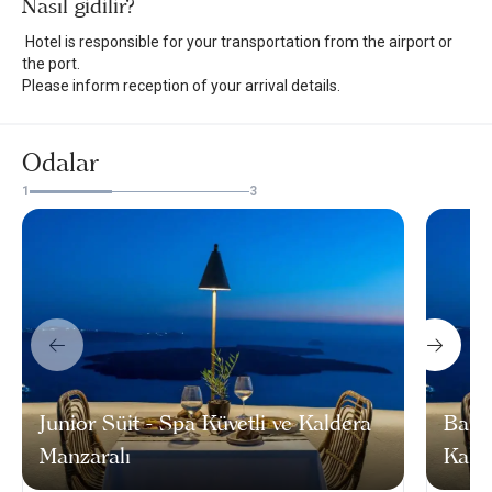
Nasıl gidilir?
Hotel is responsible for your transportation from the airport or
the port.
Please inform reception of your arrival details.
Odalar
1
3
Junior Süit - Spa Küvetli ve Kaldera
Balay
Manzaralı
Kald