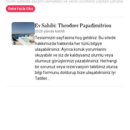
mum ışığında akşam yemekleri ve yerel ürünlerle yapılan şahane
organik yemekler sunulmaktadır. İhtiyacınız olan şey nefes kesici
Daha Fazla Oku
bir ortamda şımartıcı ve lüks bir mola ise, burası sizin
yeryüzündeki cennetinizdir.
Ev Sahibi: Theodore Papadimitriou
2020 yılında katıldı
Tesisimizin sayfasına hoş geldiniz. Bu sitede
hakkımızda hakkında her türlü bilgiye
ulaşabilirsiniz. Ayrıca konuk yorumlarını
okuyabilir ve siz de kaldıysanız olumlu veya
olumsuz görüşlerinizi yazabilirsiniz. Herhangi
bir sorunuz veya rezervasyon talebiniz olursa
bilgi formunu doldurup bize ulaşabilirsiniz.İyi
Tatiller...