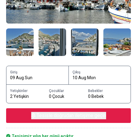
Giriş
Çıkış
09 Aug Sun
10 Aug Mon
Yetişkinler
Çocuklar
Bebekler
2 Yetişkin
0 Çocuk
0 Bebek
Tesisle doğrudan iletişime geçin
Tesisimiz yılın her günü açıktır