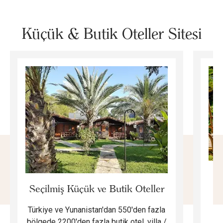
Küçük & Butik Oteller Sitesi
E
Seçilmiş Küçük ve Butik Oteller
Türkiye ve Yunanistan'dan 550'den fazla
Do
bölgede 2200'den fazla butik otel, villa /